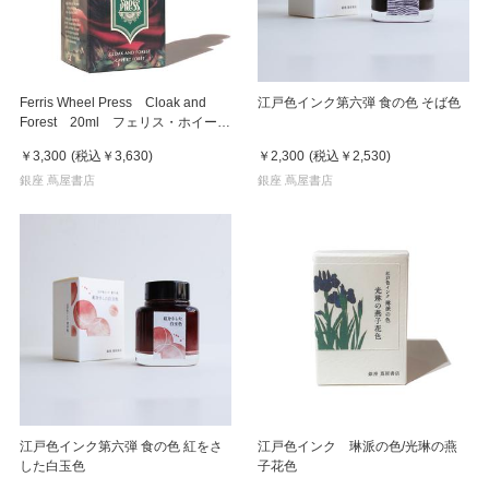
Ferris Wheel Press Cloak and
江戸色インク第六弾 食の色 そば色
Forest 20ml フェリス・ホイー
ル・プレス 万年筆インク
￥3,300
(税込
￥3,630
)
￥2,300
(税込
￥2,530
)
銀座 蔦屋書店
銀座 蔦屋書店
江戸色インク第六弾 食の色 紅をさ
江戸色インク 琳派の色/光琳の燕
した白玉色
子花色