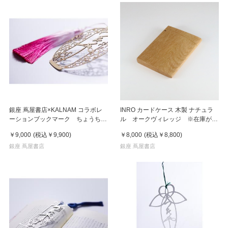
銀座 蔦屋書店×KALNAM コラボレ
INRO カードケース 木製 ナチュラ
ーションブックマーク ちょうちん
ル オークヴィレッジ ※在庫がな
ピンクタッセル
い場合はお取り寄せに1週間〜10日
￥9,000
(税込
￥9,900
)
￥8,000
(税込
￥8,800
)
銀座 蔦屋書店
銀座 蔦屋書店