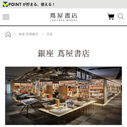
銀座 蔦屋書店
文具
>
>
トップ