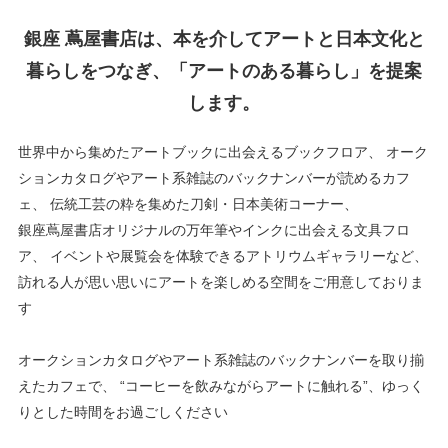
銀座 蔦屋書店は、本を介してアートと日本文化と
暮らしをつなぎ、「アートのある暮らし」を提案
します。
世界中から集めたアートブックに出会えるブックフロア、
オーク
ションカタログやアート系雑誌のバックナンバーが読めるカフ
ェ、
伝統工芸の粋を集めた刀剣・日本美術コーナー、
銀座蔦屋書店オリジナルの万年筆やインクに出会える文具フロ
ア、
イベントや展覧会を体験できるアトリウムギャラリーなど、
訪れる人が思い思いにアートを楽しめる空間をご用意しておりま
す
オークションカタログやアート系雑誌のバックナンバーを取り揃
えたカフェで、
“コーヒーを飲みながらアートに触れる”、ゆっく
りとした時間をお過ごしください