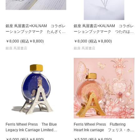
銀座 蔦屋書店×KALNAM コラボレ
銀座 蔦屋書店×KALNAM コラボレ
ーションブックマーク たんざく
ーションブックマーク つたのは
ブルータッセル
グリーンタッセル
￥8,000
(税込
￥8,800
)
￥8,000
(税込
￥8,800
)
銀座 蔦屋書店
銀座 蔦屋書店
Ferris Wheel Press The Blue
Ferris Wheel Press Fluttering
Legacy Ink Carriage Limited
Heart Ink carriage フェリス・ホイ
Edition フェリス・ホイール・プ
ール・プレス インク・キャリッジ
￥6,000
(税込
￥6,600
)
￥5,500
(税込
￥6,050
)