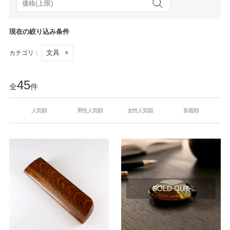
現在の絞り込み条件
文具
×
カテゴリ：
45
全
件
人気順
男性人気順
女性人気順
新着順
SOLD OUT