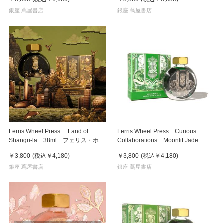
レス インク・キャリッジ
銀座 蔦屋書店
銀座 蔦屋書店
Ferris Wheel Press Land of
Ferris Wheel Press Curious
Shangri-la 38ml フェリス・ホイ
Collaborations Moonlit Jade
ール・プレス 万年筆インク
38ml フェリス・ホイール・プレ
￥3,800
(税込
￥4,180
)
￥3,800
(税込
￥4,180
)
ス 万年筆インク
銀座 蔦屋書店
銀座 蔦屋書店