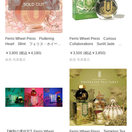
SOLD OUT
Ferris Wheel Press Fluttering
Ferris Wheel Press Curious
Heart 38ml フェリス・ホイー
Collaborations Sunlit Jade
ル・プレス 万年筆インク
38ml フェリス・ホイール・プレ
￥3,800
(税込
￥4,180
)
￥3,500
(税込
￥3,850
)
ス 万年筆インク
銀座 蔦屋書店
銀座 蔦屋書店
【種類の選択可】Ferris Wheel
Ferris Wheel Press Twinkling Tea