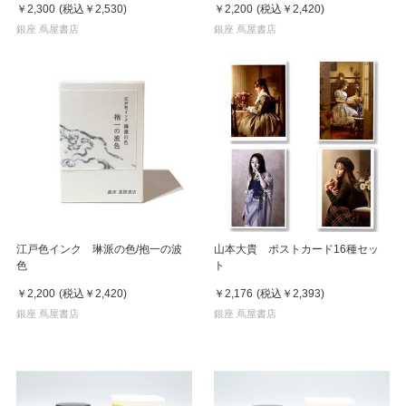
￥2,300
(税込
￥2,530
)
￥2,200
(税込
￥2,420
)
銀座 蔦屋書店
銀座 蔦屋書店
江戸色インク 琳派の色/抱一の波
山本大貴 ポストカード16種セッ
色
ト
￥2,200
(税込
￥2,420
)
￥2,176
(税込
￥2,393
)
銀座 蔦屋書店
銀座 蔦屋書店