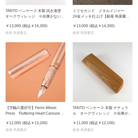
TANTO ペンケース 木製 拭き漆塗
ミリセカンド メタルメジャー
オークヴィレッジ ※在庫がない場
24金メッキ仕上げ【銀座 蔦屋書店
合はお取り寄せに1週間〜10日
限定モデル】
￥13,000
(税込
￥14,300
)
￥13,000
(税込
￥14,300
)
銀座 蔦屋書店
銀座 蔦屋書店
【字幅の選択可】Ferris Wheel
TANTO ペンケース 木製 ナチュラ
Press Fluttering Heart Carouse
ル オークヴィレッジ ※在庫がな
万年筆
い場合はお取り寄せに1週間〜10日
￥12,000
(税込
￥13,200
)
￥11,000
(税込
￥12,100
)
銀座 蔦屋書店
銀座 蔦屋書店