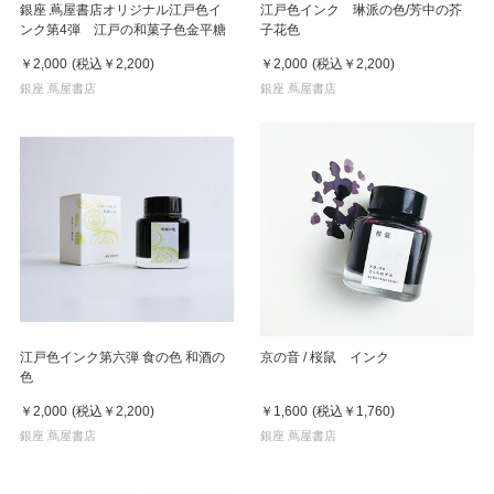
銀座 蔦屋書店オリジナル江戸色イ
江戸色インク 琳派の色/芳中の芥
ンク第4弾 江戸の和菓子色金平糖
子花色
￥2,000
(税込
￥2,200
)
￥2,000
(税込
￥2,200
)
銀座 蔦屋書店
銀座 蔦屋書店
江戸色インク第六弾 食の色 和酒の
京の音 / 桜鼠 インク
色
￥2,000
(税込
￥2,200
)
￥1,600
(税込
￥1,760
)
銀座 蔦屋書店
銀座 蔦屋書店