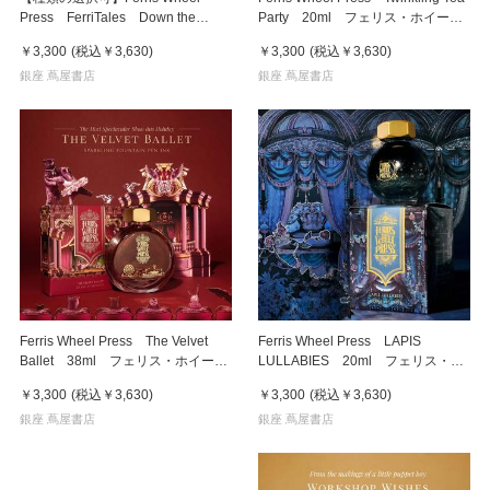
Press FerriTales Down the
Party 20ml フェリス・ホイー
Rabbit Hole 20ml フェリス・ホ
ル・プレス 万年筆インク
￥3,300
(税込
￥3,630
)
￥3,300
(税込
￥3,630
)
イール・プレス 万年筆インク
銀座 蔦屋書店
銀座 蔦屋書店
Ferris Wheel Press The Velvet
Ferris Wheel Press LAPIS
Ballet 38ml フェリス・ホイー
LULLABIES 20ml フェリス・ホ
ル・プレス 万年筆インク
イール・プレス 万年筆インク
￥3,300
(税込
￥3,630
)
￥3,300
(税込
￥3,630
)
銀座 蔦屋書店
銀座 蔦屋書店