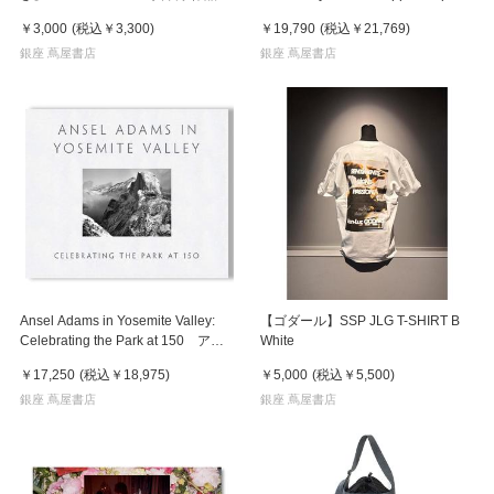
集 ※8月下旬頃の発送予定
バート・メイプルソープ
￥3,000
(税込
￥3,300
)
￥19,790
(税込
￥21,769
)
銀座 蔦屋書店
銀座 蔦屋書店
Ansel Adams in Yosemite Valley:
【ゴダール】SSP JLG T-SHIRT B
Celebrating the Park at 150 アン
White
セル・アダムス 写真集
￥17,250
(税込
￥18,975
)
￥5,000
(税込
￥5,500
)
銀座 蔦屋書店
銀座 蔦屋書店