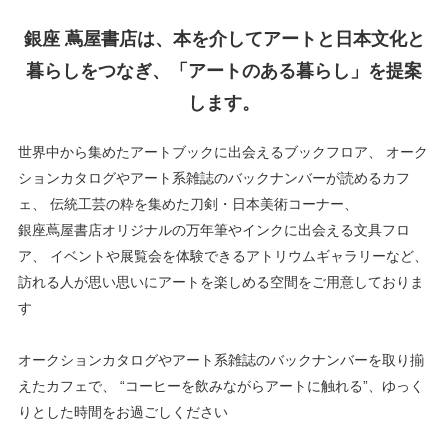
銀座 蔦屋書店は、本を介してアートと日本文化と
暮らしをつなぎ、「アートのある暮らし」を提案
します。
世界中から集めたアートブックに出会えるブックフロア、
オーク
ションカタログやアート系雑誌のバックナンバーが読めるカフ
ェ、
伝統工芸の粋を集めた刀剣・日本美術コーナー、
銀座蔦屋書店オリジナルの万年筆やインクに出会える文具フロ
ア、
イベントや展覧会を体験できるアトリウムギャラリーなど、
訪れる人が思い思いにアートを楽しめる空間をご用意しておりま
す
オークションカタログやアート系雑誌のバックナンバーを取り揃
えたカフェで、
“コーヒーを飲みながらアートに触れる”、ゆっく
りとした時間をお過ごしください