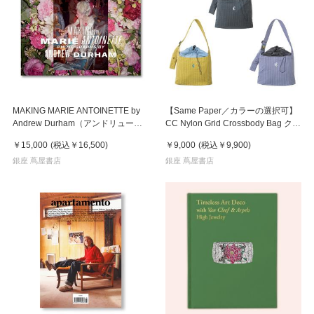
MAKING MARIE ANTOINETTE by
【Same Paper／カラーの選択可】
Andrew Durham（アンドリュー・
CC Nylon Grid Crossbody Bag クロ
ダーハム）マリー・アントワネット
スボディバッグ
￥15,000
(税込
￥16,500
)
￥9,000
(税込
￥9,900
)
作品集
銀座 蔦屋書店
銀座 蔦屋書店