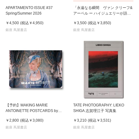
APARTAMENTO ISSUE #37
「永遠なる瞬間 ヴァン クリーフ&
Spring/Summer 2026
アーペル ー ハイジュエリーが語る
アール・デコ」公式図録
￥4,500
(税込
￥4,950
)
￥3,500
(税込
￥3,850
)
銀座 蔦屋書店
銀座 蔦屋書店
【予約】MAKING MARIE
TATE PHOTOGRAPHY: LIEKO
ANTOINETTE POSTCARDS by
SHIGA 志賀理江子 写真集
Andrew Durham（アンドリュー・
￥2,800
(税込
￥3,080
)
￥3,210
(税込
￥3,531
)
ダーハム）マリー・アントワネット
ポストカードセット ※9月中の入荷
銀座 蔦屋書店
銀座 蔦屋書店
予定