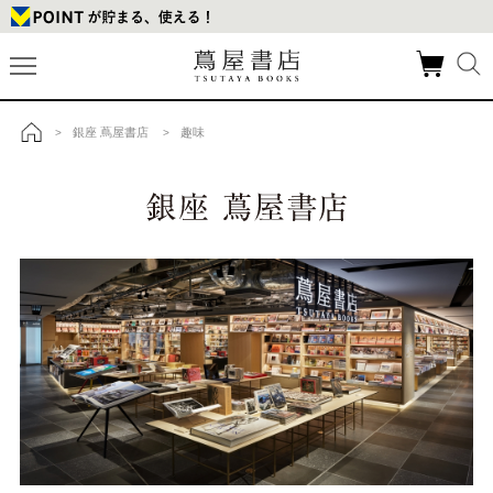
銀座 蔦屋書店
趣味
>
>
トップ