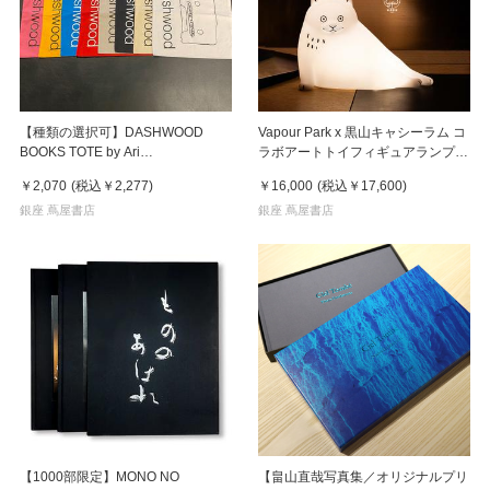
【種類の選択可】DASHWOOD
Vapour Park x 黒山キャシーラム コ
BOOKS TOTE by Ari
ラボアートトイフィギュアランプ
Marcopoulos（アリ・マルコポロ
《THE BIG WHITE CAT WITH
￥2,070
(税込
￥2,277
)
￥16,000
(税込
￥17,600
)
ス） ダッシュウッド トートバッグ
LAMP》 黑山Kathy Lam
銀座 蔦屋書店
銀座 蔦屋書店
【1000部限定】MONO NO
【畠山直哉写真集／オリジナルプリ