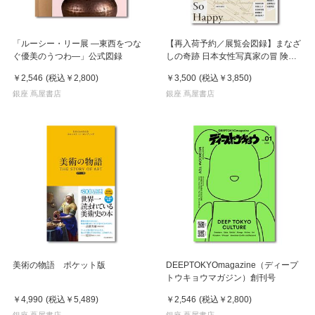
「ルーシー・リー展 ―東西をつな
【再入荷予約／展覧会図録】まなざ
ぐ優美のうつわ―」公式図録
しの奇跡 日本女性写真家の冒 険
※8月中旬頃入荷予定
￥2,546
(税込
￥2,800
)
￥3,500
(税込
￥3,850
)
銀座 蔦屋書店
銀座 蔦屋書店
美術の物語 ポケット版
DEEPTOKYOmagazine（ディープ
トウキョウマガジン）創刊号
￥4,990
(税込
￥5,489
)
￥2,546
(税込
￥2,800
)
銀座 蔦屋書店
銀座 蔦屋書店