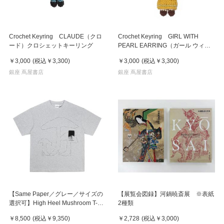
Crochet Keyring CLAUDE（クロ
Crochet Keyring GIRL WITH
ード）クロシェットキーリング
PEARL EARRING（ガール ウィズ
パールイヤリング）クロシェットキ
￥3,000
(税込
￥3,300
)
￥3,000
(税込
￥3,300
)
ーリング
銀座 蔦屋書店
銀座 蔦屋書店
【Same Paper／グレー／サイズの
【展覧会図録】河鍋暁斎展 ※表紙
選択可】High Heel Mushroom T-
2種類
shirt Tシャツ
￥8,500
(税込
￥9,350
)
￥2,728
(税込
￥3,000
)