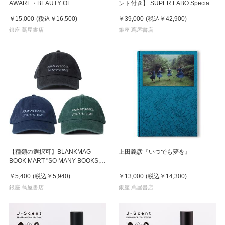
AWARE・BEAUTY OF
ント付き】 SUPER LABO Special
IMPERMANENCE by Kenro
Edition "Ciel Tombe - Boxed
￥15,000
(税込
￥16,500
)
￥39,000
(税込
￥42,900
)
Izu（井津建郎） 写真集
Edition"
銀座 蔦屋書店
銀座 蔦屋書店
【種類の選択可】BLANKMAG
上田義彦『いつでも夢を』
BOOK MART "SO MANY BOOKS,
SO LITTLE TIME" CAP キャップ
￥5,400
(税込
￥5,940
)
￥13,000
(税込
￥14,300
)
銀座 蔦屋書店
銀座 蔦屋書店