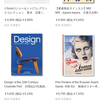
J-Scent (ジェーセント)フレグラン
【著者両名サイン入り】MIX
スコレクション 香水 沈香 /
MIX（tupera tupera、大原大次郎）
Agarwood Eau De Parfum 50mL
￥4,500
(税込
￥4,950
)
￥4,950
(税込
￥5,445
)
銀座 蔦屋書店
銀座 蔦屋書店
Design of the 20th Century
Film Posters of the Russian Avant-
Charlotte Fiell 20世紀の代表的な
Garde. 45th Ed. 映画ポスター作品
デザインを紹介
集 ロシアンアバンギャルド
￥5,630
(税込
￥6,193
)
￥6,750
(税込
￥7,425
)
銀座 蔦屋書店
銀座 蔦屋書店