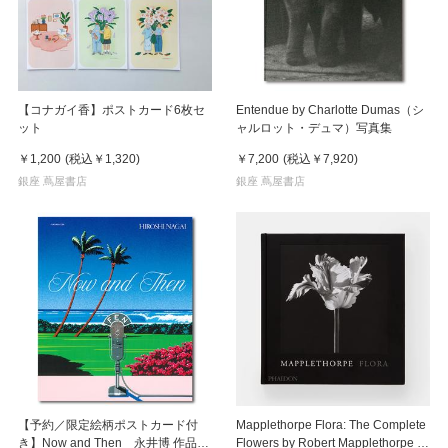
【コナガイ香】ポストカード6枚セ
Entendue by Charlotte Dumas（シ
ット
ャルロット・デュマ）写真集
￥1,200
(税込
￥1,320
)
￥7,200
(税込
￥7,920
)
銀座 蔦屋書店
銀座 蔦屋書店
【予約／限定絵柄ポストカード付
Mapplethorpe Flora: The Complete
き】Now and Then 永井博 作品
Flowers by Robert Mapplethorpe ロ