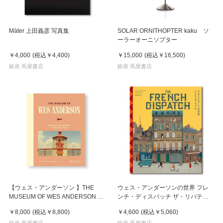
Màter 上田義彦 写真集
SOLAR ORNITHOPTER kaku ソ
ーラーオーニソプター
￥4,000
(税込
￥4,400
)
￥15,000
(税込
￥16,500
)
銀座 蔦屋書店
銀座 蔦屋書店
【ウェス・アンダーソン 】THE
ウェス・アンダーソンの世界 フレ
MUSEUM OF WES ANDERSON by
ンチ・ディスパッチ ザ・リバテ
Wes Anderson, Johan
ィ、カンザス・イヴニング・サン別
￥8,000
(税込
￥8,800
)
￥4,600
(税込
￥5,060
)
Chiaramonte, Camille Mathie
冊
銀座 蔦屋書店
銀座 蔦屋書店