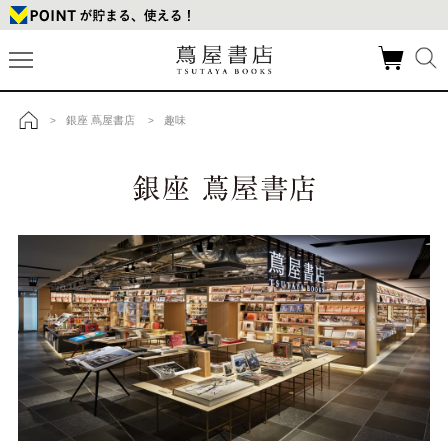
銀座 蔦屋書店
趣味
>
>
トップ