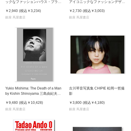
ックなファッションハウス・プラダ
アイコニックなファッションデザイ
の物語
ナー・スキャパレリの物語
￥2,940
(税込
￥3,234
)
￥2,730
(税込
￥3,003
)
銀座 蔦屋書店
銀座 蔦屋書店
Yukio Mishima: The Death of a Man
古川琴音写真集 CHIPIE 松岡一哲撮
by Kishin Shinoyama 三島由紀夫が
影
企画・出演し篠山紀信が撮った幻の
￥9,480
(税込
￥10,428
)
￥3,800
(税込
￥4,180
)
写真集『男の死』
銀座 蔦屋書店
銀座 蔦屋書店