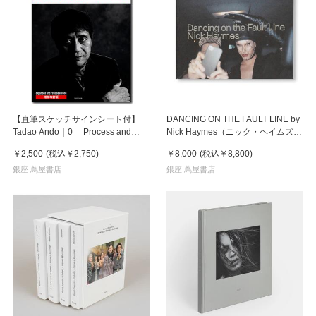
【直筆スケッチサインシート付】
DANCING ON THE FAULT LINE by
Tadao Ando｜0 Process and
Nick Haymes（ニック・ヘイムズ）
Idea 安藤忠雄の建築 増補改定版
写真集
￥2,500
(税込
￥2,750
)
￥8,000
(税込
￥8,800
)
銀座 蔦屋書店
銀座 蔦屋書店