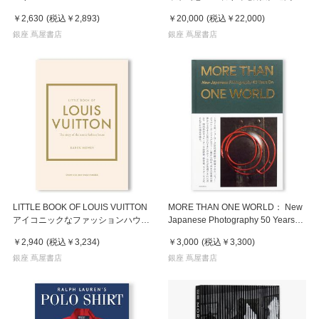
どを予定
￥2,630
(税込
￥2,893
)
￥20,000
(税込
￥22,000
)
銀座 蔦屋書店
銀座 蔦屋書店
LITTLE BOOK OF LOUIS VUITTON
MORE THAN ONE WORLD： New
アイコニックなファッションハウ
Japanese Photography 50 Years
ス、ルイ・ヴィトンの物語
On ニュー・ジャパニーズ・フォ
￥2,940
(税込
￥3,234
)
￥3,000
(税込
￥3,300
)
トグラフィーから50年のいま
銀座 蔦屋書店
銀座 蔦屋書店