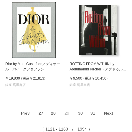
Dior by Mats Gustafson／ディオー
ROTTING FROM WITHIN by
ル バイ グフタフソン
Abdulhamid Kircher（アブドゥルハ
ミド・キルヒャー） 写真集
￥19,830
(税込
￥21,813
)
￥9,500
(税込
￥10,450
)
銀座 蔦屋書店
銀座 蔦屋書店
Prev
27
28
29
30
31
Next
（ 1121 - 1160 / 1994 ）