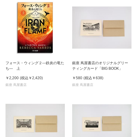
フォース・ウィング２―鉄炎の竜た
銀座 蔦屋書店のオリジナルグリー
ち― 上
ティングカード「BIG BOOK」
￥2,200
(税込
￥2,420
)
￥580
(税込
￥638
)
銀座 蔦屋書店
銀座 蔦屋書店