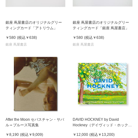
銀座 蔦屋書店のオリジナルグリー
銀座 蔦屋書店のオリジナルグリー
ティングカード「アトリウム」
ティングカード「銀座 蔦屋書店」
￥580
(税込
￥638
)
￥580
(税込
￥638
)
銀座 蔦屋書店
銀座 蔦屋書店
After the Moon セバスチャン・サバ
DAVID HOCKNEY by David
ル＝ブルース写真集
Hockney（デイヴィッド・ホックニ
ー） 作品集
￥8,190
(税込
￥9,009
)
￥12,000
(税込
￥13,200
)