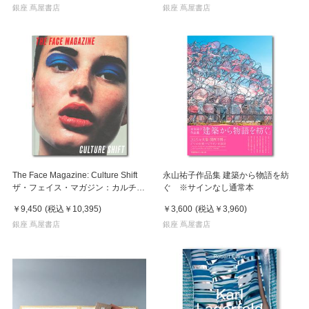
銀座 蔦屋書店
銀座 蔦屋書店
The Face Magazine: Culture Shift
永山祐子作品集 建築から物語を紡
ザ・フェイス・マガジン：カルチャ
ぐ ※サインなし通常本
ー・シフト
￥9,450
(税込
￥10,395
)
￥3,600
(税込
￥3,960
)
銀座 蔦屋書店
銀座 蔦屋書店