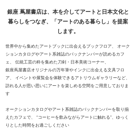
銀座 蔦屋書店は、本を介してアートと日本文化と
暮らしをつなぎ、「アートのある暮らし」を提案
します。
世界中から集めたアートブックに出会えるブックフロア、
オーク
ションカタログやアート系雑誌のバックナンバーが読めるカフ
ェ、
伝統工芸の粋を集めた刀剣・日本美術コーナー、
銀座蔦屋書店オリジナルの万年筆やインクに出会える文具フロ
ア、
イベントや展覧会を体験できるアトリウムギャラリーなど、
訪れる人が思い思いにアートを楽しめる空間をご用意しておりま
す
オークションカタログやアート系雑誌のバックナンバーを取り揃
えたカフェで、
“コーヒーを飲みながらアートに触れる”、ゆっく
りとした時間をお過ごしください