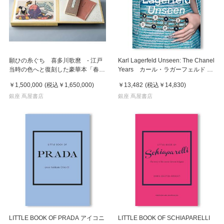
願ひの糸ぐち 喜多川歌麿 - 江戸
Karl Lagerfeld Unseen: The Chanel
当時の色へと復刻した豪華本「春
Years カール・ラガーフェルド ア
画」本 -
ンシーン ザ・シャネル・イヤーズ
￥1,500,000
(税込
￥1,650,000
)
￥13,482
(税込
￥14,830
)
銀座 蔦屋書店
銀座 蔦屋書店
LITTLE BOOK OF PRADA アイコニ
LITTLE BOOK OF SCHIAPARELLI