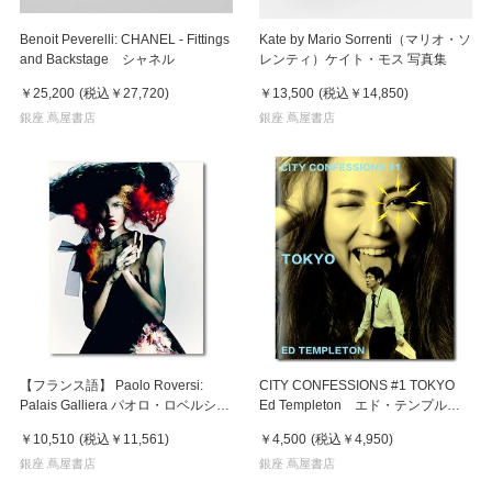
Benoit Peverelli: CHANEL - Fittings
Kate by Mario Sorrenti（マリオ・ソ
and Backstage シャネル
レンティ）ケイト・モス 写真集
￥25,200
(税込
￥27,720
)
￥13,500
(税込
￥14,850
)
銀座 蔦屋書店
銀座 蔦屋書店
【フランス語】 Paolo Roversi:
CITY CONFESSIONS #1 TOKYO
Palais Galliera パオロ・ロベルシ
Ed Templeton エド・テンプルト
展覧会カタログ
ン 写真集
￥10,510
(税込
￥11,561
)
￥4,500
(税込
￥4,950
)
銀座 蔦屋書店
銀座 蔦屋書店