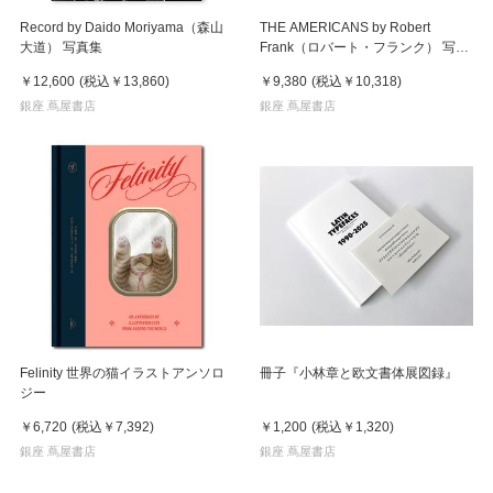
Record by Daido Moriyama（森山
THE AMERICANS by Robert
大道） 写真集
Frank（ロバート・フランク） 写真
集
￥12,600
(税込
￥13,860
)
￥9,380
(税込
￥10,318
)
銀座 蔦屋書店
銀座 蔦屋書店
Felinity 世界の猫イラストアンソロ
冊子『小林章と欧文書体展図録』
ジー
￥6,720
(税込
￥7,392
)
￥1,200
(税込
￥1,320
)
銀座 蔦屋書店
銀座 蔦屋書店