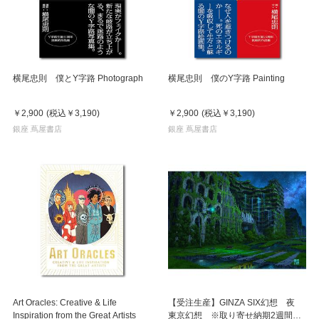
横尾忠則 僕とY字路 Photograph
横尾忠則 僕のY字路 Painting
￥2,900
(税込
￥3,190
)
￥2,900
(税込
￥3,190
)
銀座 蔦屋書店
銀座 蔦屋書店
Art Oracles: Creative & Life
【受注生産】GINZA SIX幻想 夜
Inspiration from the Great Artists
東京幻想 ※取り寄せ納期2週間ほ