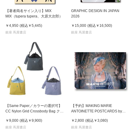
【著者両名サイン入り】MIX
GRAPHIC DESIGN IN JAPAN
MIX（tupera tupera、大原大次郎）
2026
￥4,950
(税込
￥5,445
)
￥15,000
(税込
￥16,500
)
銀座 蔦屋書店
銀座 蔦屋書店
【Same Paper／カラーの選択可】
【予約】MAKING MARIE
CC Nylon Grid Crossbody Bag クロ
ANTOINETTE POSTCARDS by
スボディバッグ
Andrew Durham（アンドリュー・
￥9,000
(税込
￥9,900
)
￥2,800
(税込
￥3,080
)
ダーハム）マリー・アントワネット
銀座 蔦屋書店
ポストカードセット ※9月中の入荷
銀座 蔦屋書店
予定