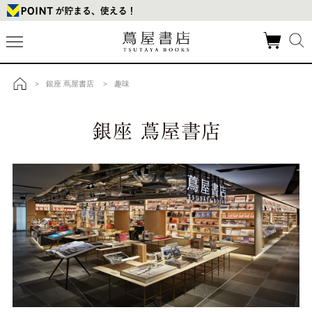
銀座 蔦屋書店
趣味
>
>
トップ