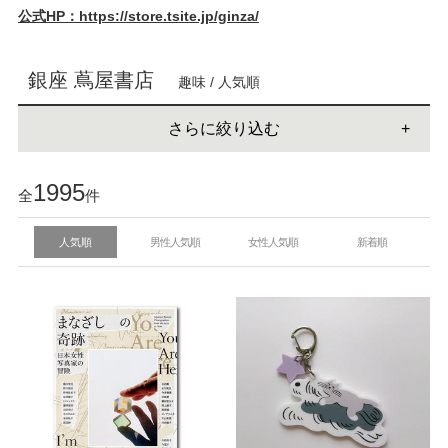
公式HP：https://store.tsite.jp/ginza/
銀座 蔦屋書店
趣味 / 人気順
さらに絞り込む
1995
全
件
人気順
男性人気順
女性人気順
新着順