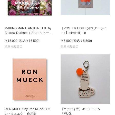
MAKING MARIE ANTOINETTE by
【POSTER LIGHT (ポスターライ
Andrew Durham（アンドリュー・
ト) 】mirror illume
ダーハム）マリー・アントワネット
￥15,000
(税込
￥16,500
)
￥5,000
(税込
￥5,500
)
作品集
銀座 蔦屋書店
銀座 蔦屋書店
RON MUECK by Ron Mueck（ロ
【コナガイ香】キーチェーン
ン・ミュエク） 作品集
『MUG』