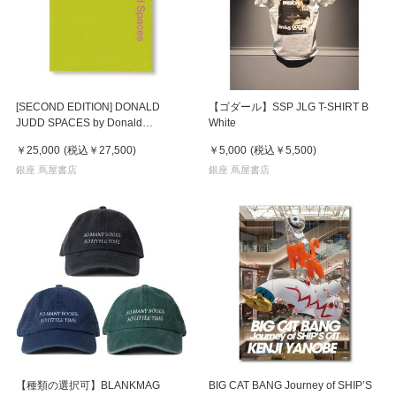
[SECOND EDITION] DONALD
【ゴダール】SSP JLG T-SHIRT B
JUDD SPACES by Donald
White
Judd（ドナルド・ジャッド） 作品
￥25,000
(税込
￥27,500
)
￥5,000
(税込
￥5,500
)
集
銀座 蔦屋書店
銀座 蔦屋書店
【種類の選択可】BLANKMAG
BIG CAT BANG Journey of SHIP’S