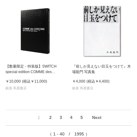
【数量限定・特装版】SWITCH
『前しか見えない目玉をつけて』木
special edition COMME des
場龍門 写真集
GARCONS 50th Anniversary Issue
￥10,000
(税込
￥11,000
)
￥4,000
(税込
￥4,400
)
銀座 蔦屋書店
銀座 蔦屋書店
1
2
3
4
5
Next
（ 1 - 40 / 1995 ）