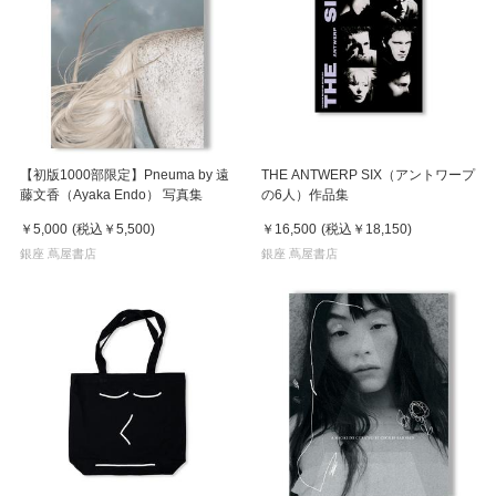
【初版1000部限定】Pneuma by 遠
THE ANTWERP SIX（アントワープ
藤文香（Ayaka Endo） 写真集
の6人）作品集
￥5,000
(税込
￥5,500
)
￥16,500
(税込
￥18,150
)
銀座 蔦屋書店
銀座 蔦屋書店