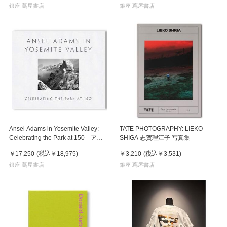
銀座 蔦屋書店
銀座 蔦屋書店
Ansel Adams in Yosemite Valley:
TATE PHOTOGRAPHY: LIEKO
Celebrating the Park at 150 アン
SHIGA 志賀理江子 写真集
セル・アダムス 写真集
￥17,250
(税込
￥18,975
)
￥3,210
(税込
￥3,531
)
銀座 蔦屋書店
銀座 蔦屋書店