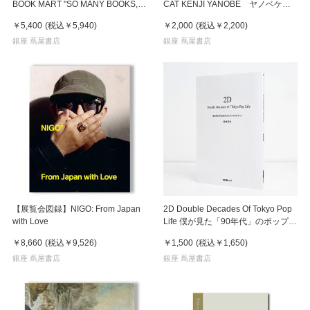
BOOK MART "SO MANY BOOKS,
CAT KENJI YANOBE ヤノベケン
SO LITTLE TIME" CAP キャップ
ジ作品集
￥5,400
(税込
￥5,940
)
￥2,000
(税込
￥2,200
)
銀座 蔦屋書店
銀座 蔦屋書店
【展覧会図録】NIGO: From Japan
2D Double Decades Of Tokyo Pop
with Love
Life 僕が見た「90年代」のポップカ
ルチャー 鈴木哲也（著）
￥8,660
(税込
￥9,526
)
￥1,500
(税込
￥1,650
)
銀座 蔦屋書店
銀座 蔦屋書店