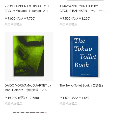
YVON LAMBERT X HIMAA TOTE
A MAGAZINE CURATED BY
BAG by Masanao Hirayama／イヴ
CECILIE BAHNSEN（セシリー・バ
ォン・ランベール＆平山昌尚
ンセン） 雑誌
￥7,000
(税込
￥7,700
)
￥7,500
(税込
￥8,250
)
（HIMAA）トートバッグ
銀座 蔦屋書店
銀座 蔦屋書店
DAIDO MORIYAMA, QUARTET by
The Tokyo Toilet Book（英語版）
Mark Holborn 森山大道 アンソ
ロジー
￥16,080
(税込
￥17,688
)
￥1,500
(税込
￥1,650
)
銀座 蔦屋書店
銀座 蔦屋書店