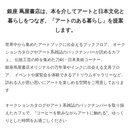
銀座 蔦屋書店は、本を介してアートと日本文化と
暮らしをつなぎ、「アートのある暮らし」を提案
します。
世界中から集めたアートブックに出会えるブックフロア、
オーク
ションカタログやアート系雑誌のバックナンバーが読めるカフ
ェ、
伝統工芸の粋を集めた刀剣・日本美術コーナー、
銀座蔦屋書店オリジナルの万年筆やインクに出会える文具フロ
ア、
イベントや展覧会を体験できるアトリウムギャラリーなど、
訪れる人が思い思いにアートを楽しめる空間をご用意しておりま
す
オークションカタログやアート系雑誌のバックナンバーを取り揃
えたカフェで、
“コーヒーを飲みながらアートに触れる”、ゆっく
りとした時間をお過ごしください