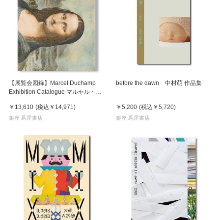
【展覧会図録】Marcel Duchamp
before the dawn 中村萌 作品集
Exhibition Catalogue マルセル・デ
ュシャン
￥13,610
(税込
￥14,971
)
￥5,200
(税込
￥5,720
)
銀座 蔦屋書店
銀座 蔦屋書店