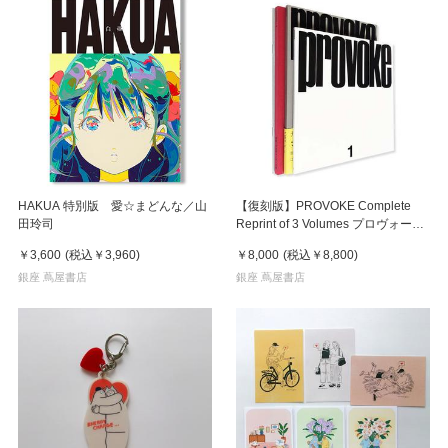
HAKUA 特別版 愛☆まどんな／山
【復刻版】PROVOKE Complete
田玲司
Reprint of 3 Volumes プロヴォーク
全3冊揃
￥3,600
(税込
￥3,960
)
￥8,000
(税込
￥8,800
)
銀座 蔦屋書店
銀座 蔦屋書店