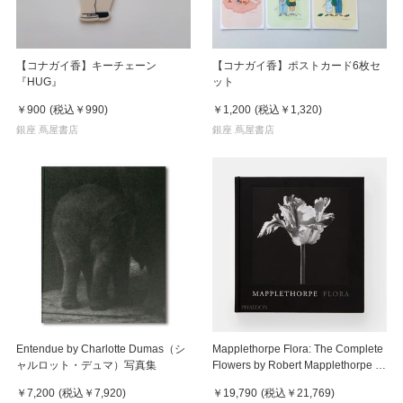
【コナガイ香】キーチェーン
【コナガイ香】ポストカード6枚セ
『HUG』
ット
￥900
(税込
￥990
)
￥1,200
(税込
￥1,320
)
銀座 蔦屋書店
銀座 蔦屋書店
Entendue by Charlotte Dumas（シ
Mapplethorpe Flora: The Complete
ャルロット・デュマ）写真集
Flowers by Robert Mapplethorpe ロ
バート・メイプルソープ
￥7,200
(税込
￥7,920
)
￥19,790
(税込
￥21,769
)