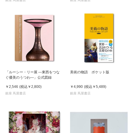
「ルーシー・リー展 ―東西をつな
美術の物語 ポケット版
ぐ優美のうつわ―」公式図録
￥2,546
(税込
￥2,800
)
￥4,990
(税込
￥5,489
)
銀座 蔦屋書店
銀座 蔦屋書店