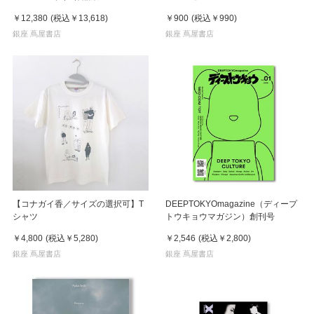
￥12,380
(税込
￥13,618
)
￥900
(税込
￥990
)
銀座 蔦屋書店
銀座 蔦屋書店
【コナガイ香／サイズの選択可】T
DEEPTOKYOmagazine（ディープ
シャツ
トウキョウマガジン）創刊号
￥4,800
(税込
￥5,280
)
￥2,546
(税込
￥2,800
)
銀座 蔦屋書店
銀座 蔦屋書店