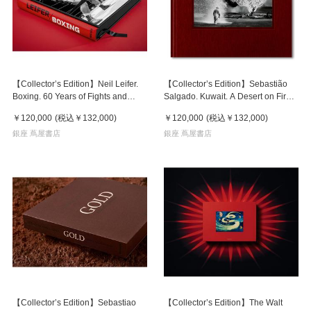
【Collector’s Edition】Neil Leifer.
【Collector’s Edition】Sebastião
Boxing. 60 Years of Fights and
Salgado. Kuwait. A Desert on Fire
Fighters (ニール・ライファー) 写真
(セバスチャン・サルガド) 写真集
￥120,000
(税込
￥132,000
)
￥120,000
(税込
￥132,000
)
集 ※ご注文より1週間～10日程度で
※ご注文より1週間～10日程度で発
発送予定
銀座 蔦屋書店
送予定
銀座 蔦屋書店
【Collector’s Edition】Sebastiao
【Collector’s Edition】The Walt