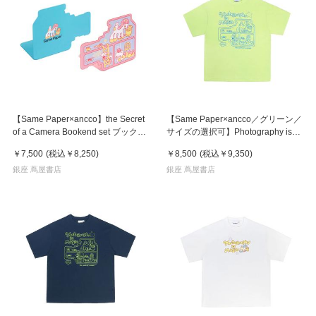
【Same Paper×ancco】the Secret
【Same Paper×ancco／グリーン／
of a Camera Bookend set ブックエ
サイズの選択可】Photography is
ンドセット
Magic Short Sleeve T-shirt Tシャツ
￥7,500
(税込
￥8,250
)
￥8,500
(税込
￥9,350
)
銀座 蔦屋書店
銀座 蔦屋書店