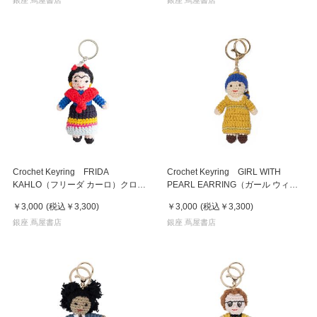
Crochet Keyring FRIDA
Crochet Keyring GIRL WITH
KAHLO（フリーダ カーロ）クロシ
PEARL EARRING（ガール ウィズ
ェットキーリング
パールイヤリング）クロシェットキ
￥3,000
(税込
￥3,300
)
￥3,000
(税込
￥3,300
)
ーリング
銀座 蔦屋書店
銀座 蔦屋書店