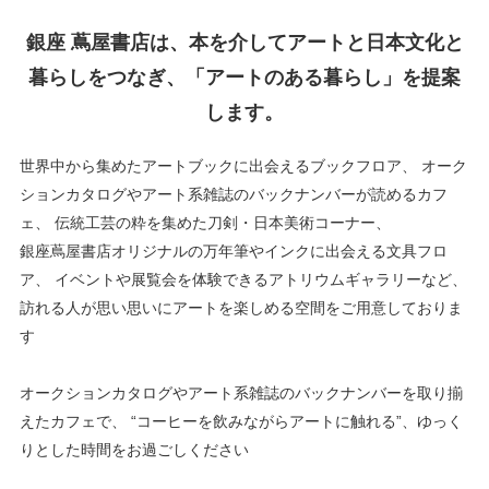
銀座 蔦屋書店は、本を介してアートと日本文化と
暮らしをつなぎ、「アートのある暮らし」を提案
します。
世界中から集めたアートブックに出会えるブックフロア、
オーク
ションカタログやアート系雑誌のバックナンバーが読めるカフ
ェ、
伝統工芸の粋を集めた刀剣・日本美術コーナー、
銀座蔦屋書店オリジナルの万年筆やインクに出会える文具フロ
ア、
イベントや展覧会を体験できるアトリウムギャラリーなど、
訪れる人が思い思いにアートを楽しめる空間をご用意しておりま
す
オークションカタログやアート系雑誌のバックナンバーを取り揃
えたカフェで、
“コーヒーを飲みながらアートに触れる”、ゆっく
りとした時間をお過ごしください