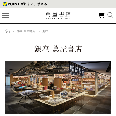
銀座 蔦屋書店
趣味
>
>
トップ