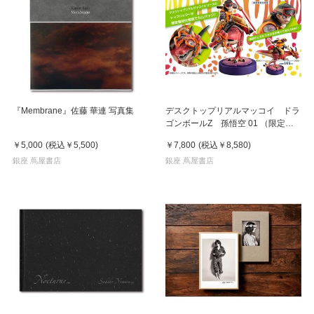
『Membrane』佐藤 華連 写真集
デスクトップリアルマッコイ ドラ
ゴンボールZ 孫悟空 01 （限定復
刻仕様版）
￥5,000
(税込
￥5,500
)
￥7,800
(税込
￥8,580
)
銀座 蔦屋書店
銀座 蔦屋書店