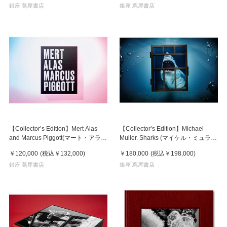
銀座 蔦屋書店
銀座 蔦屋書店
【Collector’s Edition】Mert Alas
【Collector’s Edition】Michael
and Marcus Piggott(マート・アラス
Muller. Sharks (マイケル・ミュラ
＆マーカス・ピゴット) 写真集 ※ご
ー) 写真集 ※ご注文より1週間～10
￥120,000
(税込
￥132,000
)
￥180,000
(税込
￥198,000
)
注文より1週間～10日程度で発送予
日程度で発送予定
定
銀座 蔦屋書店
銀座 蔦屋書店