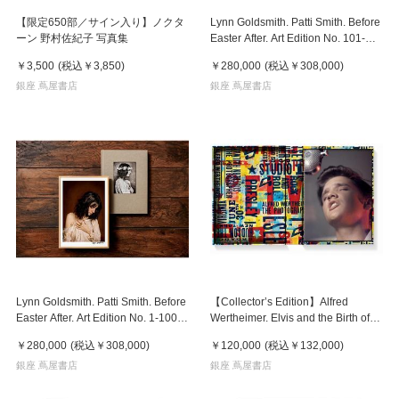
【限定650部／サイン入り】ノクタ
Lynn Goldsmith. Patti Smith. Before
ーン 野村佐紀子 写真集
Easter After. Art Edition No. 101-
200 ‘NYC, 1976’（リン・ゴールド
￥3,500
(税込
￥3,850
)
￥280,000
(税込
￥308,000
)
スミス）パティ・スミス 写真集 ※
銀座 蔦屋書店
ご注文より1週間～10日程度で発送
銀座 蔦屋書店
予定
Lynn Goldsmith. Patti Smith. Before
【Collector’s Edition】Alfred
Easter After. Art Edition No. 1-100
Wertheimer. Elvis and the Birth of
‘NYC, 1977’（リン・ゴールドスミ
Rock and Roll (アルフレッド・ワー
￥280,000
(税込
￥308,000
)
￥120,000
(税込
￥132,000
)
ス）パティ・スミス 写真集 ※ご注
トハイマー )エルヴィス・プレスリ
文より1週間～10日程度で発送予定
銀座 蔦屋書店
ー 写真集 ※ご注文より1週間～10
銀座 蔦屋書店
日程度で発送予定