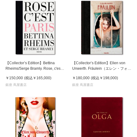
【Collector’s Edition】Bettina
【Collector’s Edition】Ellen von
Rheims/Serge Bramly. Rose, c'est
Unwerth. Fräulein（エレン・フォ
Paris (ベッティナ・ランス／セルジ
ン・アンワース）写真集 ※ご注文
￥150,000
(税込
￥165,000
)
￥180,000
(税込
￥198,000
)
ュ・ブラムリー) 写真集 ※ご注文よ
より1週間～10日程度で発送予定
り1週間～10日程度で発送予定
銀座 蔦屋書店
銀座 蔦屋書店