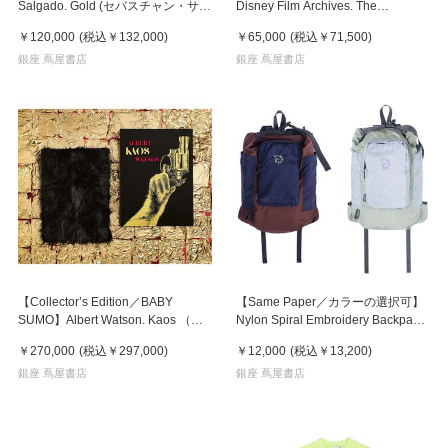
Salgado. Gold (セバスチャン・サル
Disney Film Archives. The
ガド) 写真集 ※ご注文より1週間～
Animated Movies 1921-1968 ウォ
￥120,000
(税込
￥132,000
)
￥65,000
(税込
￥71,500
)
10日程度で発送予定
ルト・ディズニー 作品集 ※ご注文
銀座 蔦屋書店
より1週間～10日程度で発送予定
銀座 蔦屋書店
【Collector’s Edition／BABY
【Same Paper／カラーの選択可】
SUMO】Albert Watson. Kaos （ア
Nylon Spiral Embroidery Backpack
ルバート・ワトソン） 写真集 ※ご
ナイロンバックパック
￥270,000
(税込
￥297,000
)
￥12,000
(税込
￥13,200
)
注文より1週間～10日程度で発送予
定
銀座 蔦屋書店
銀座 蔦屋書店