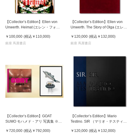
【Collector’s Edition】Ellen von
【Collector’s Edition】Ellen von
Unwerth. Heimat (エレン・フォ
Unwerth. The Story of Olga (エレ
ン・アンワース) 写真集 ※ご注文よ
ン・フォン・アンワース) 写真集 ※
￥100,000
(税込
￥110,000
)
￥120,000
(税込
￥132,000
)
り1週間～10日程度で発送予定
ご注文より1週間～10日程度で発送
銀座 蔦屋書店
予定
銀座 蔦屋書店
【Collector’s Edition】GOAT
【Collector’s Edition】Mario
SUMO モハメド・アリ 写真集 ※ご
Testino. SIR （マリオ・テスティー
注文より1週間～10日程度で発送予
ノ） 写真集 ※ご注文より1週間～
￥720,000
(税込
￥792,000
)
￥120,000
(税込
￥132,000
)
定
10日程度で発送予定