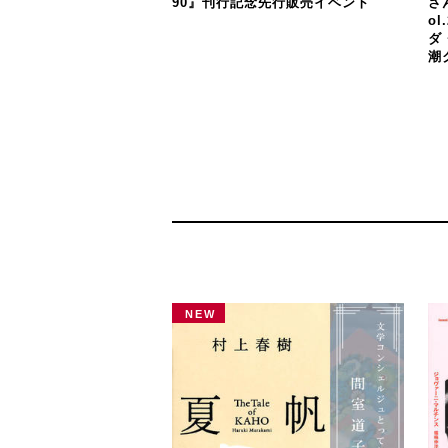
90』刊行記念先行販売イベント
さ
o
ダ
潮
NEW