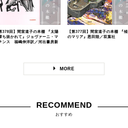
第378回】間室道子の本棚 『太陽
【第377回】間室道子の本棚 『
撃ち抜かれて』ジョヴァーニ・マ
のマリア』恩田陸／双葉社
チンス 福嶋伸洋訳／河出書房新
MORE
RECOMMEND
おすすめ