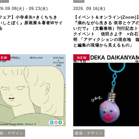
26.09.08(火) - 09.23(水)
2026. 09.16(水)
フェア】小寺卓矢×きくちちき
【イベント＆オンライン(Zoom)
いしとぼく』原画展＆著者Wサイ
『溺れながら生きる 依存とケア
会
いだで』（文藝春秋）刊行記念ト
クイベント 信田さよ子 ×白石
明 「アディクションの現在地 
と編集の現場から見えるもの」
NEW
NEW
築・デザイン
建築・デザイン