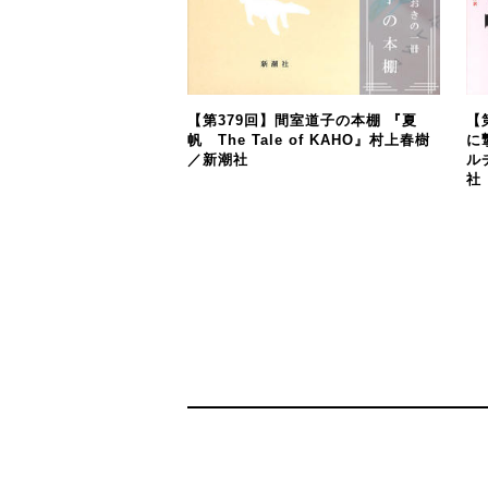
【第379回】間室道子の本棚 『夏
【
帆 The Tale of KAHO』村上春樹
に
／新潮社
ル
社