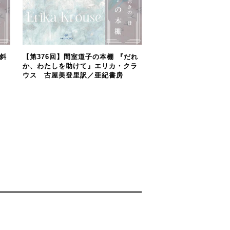
傾斜
【第376回】間室道子の本棚 『だれ
か、わたしを助けて』エリカ・クラ
ウス 古屋美登里訳／亜紀書房