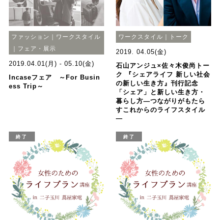
ファッション｜ワークスタイル
ワークスタイル｜トーク
｜フェア・展示
2019. 04.05(金)
2019.04.01(月) - 05.10(金)
石山アンジュ×佐々木俊尚トー
ク 『シェアライフ 新しい社会
Incaseフェア ～For Busin
の新しい生き方』刊行記念
ess Trip～
「シェア」と新しい生き方・
暮らし方―つながりがもたら
すこれからのライフスタイル
―
終了
終了