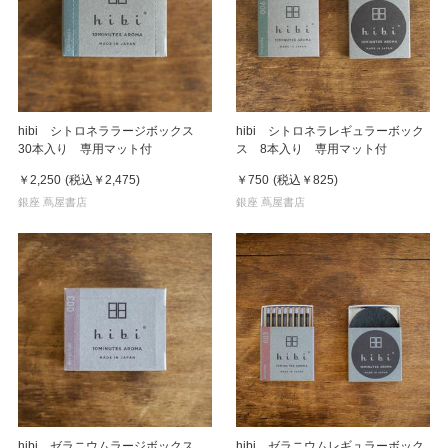
hibi シトロネララージボックス
hibi シトロネラレギュラーボック
30本入り 専用マット付
ス 8本入り 専用マット付
￥2,250
(税込
￥2,475
)
￥750
(税込
￥825
)
銀座 蔦屋書店
銀座 蔦屋書店
hibi ゼラニウムラージボックス
hibi ゼラニウムレギュラーボック