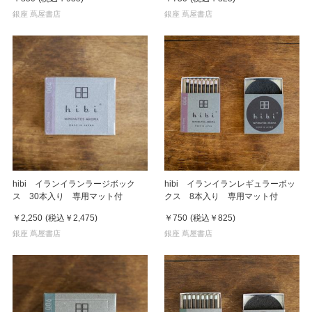
銀座 蔦屋書店
銀座 蔦屋書店
hibi イランイランラージボック
hibi イランイランレギュラーボッ
ス 30本入り 専用マット付
クス 8本入り 専用マット付
￥2,250
(税込
￥2,475
)
￥750
(税込
￥825
)
銀座 蔦屋書店
銀座 蔦屋書店