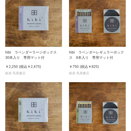
hibi ラベンダーラージボックス
hibi ラベンダーレギュラーボック
30本入り 専用マット付
ス 8本入り 専用マット付
￥2,250
(税込
￥2,475
)
￥750
(税込
￥825
)
銀座 蔦屋書店
銀座 蔦屋書店