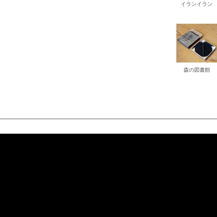
イランイラン
書店
六本
屋書
森の図書館