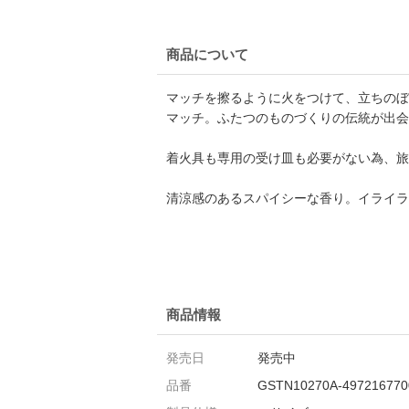
商品について
マッチを擦るように火をつけて、立ちのぼ
マッチ。ふたつのものづくりの伝統が出会
着火具も専用の受け皿も必要がない為、旅
清涼感のあるスパイシーな香り。イライラ
商品情報
発売日
発売中
品番
GSTN10270A-497216770