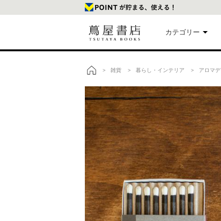
カテゴリー
美
雑貨
暮らし・インテリア
アロマデ
>
>
>
トップ
本
映
楽
文
雑