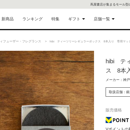
蔦屋書店が集まるモール型
新商品
ランキング
特集
ギフト
店舗一覧
二子
術品
ギフトにおすすめ
ィフューザー・フレグランス
> hibi ティーツリーレギュラーボックス 8本入り 専用マッ
蔦屋
eギフト
hibi
代官
ス 8本
屋書
像・音
メーカー：神戸
銀座
取扱店舗：銀
書店
具
販売価格
六本
貨
屋書
Vポイントの