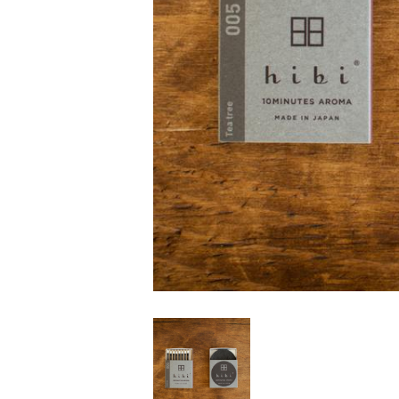
家
食
e