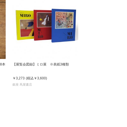
8本
【展覧会図録】ミロ展 ※表紙3種類
￥3,273
(税込
￥3,600
)
銀座 蔦屋書店