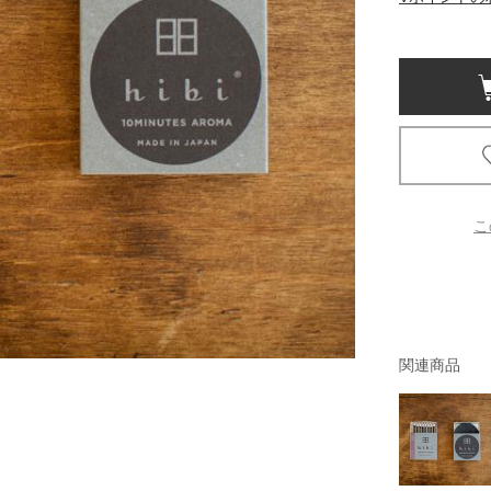
京都
電
書店
品
京都
蔦屋
ギフト
こ
梅田
書店
枚方
関連商品
書店
広島