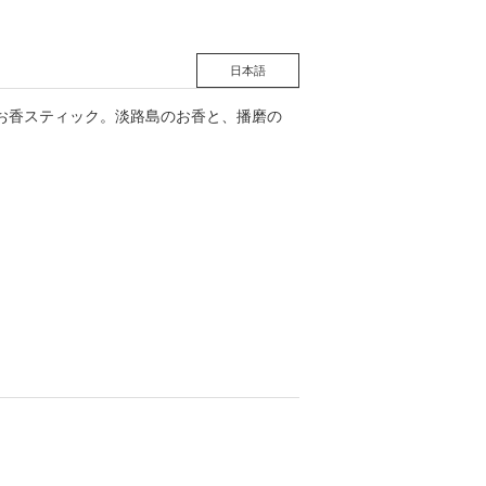
日本語
るお香スティック。淡路島のお香と、播磨の