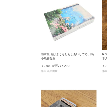
通常版 おはようもしもしあいしてる 川島
h
小鳥作品集
本
￥3,900
(税込
￥4,290
)
￥7
銀座 蔦屋書店
銀座