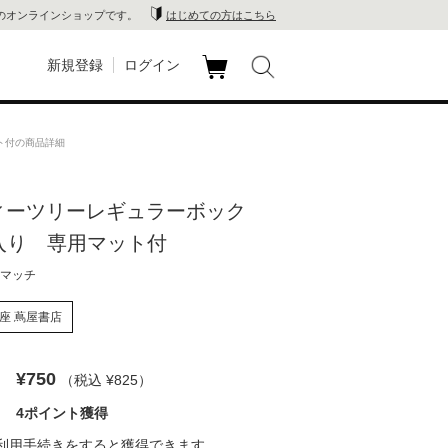
のオンラインショップです。
はじめての方はこちら
新規登録
ログイン
カ
玉川
ート
ト付の商品詳細
家電
 ティーツリーレギュラーボック
山 蔦
入り 専用マット付
店
マッチ
 蔦屋
座 蔦屋書店
¥750
（税込 ¥825
）
木 蔦
4ポイント獲得
店
利用手続き
をすると獲得できます