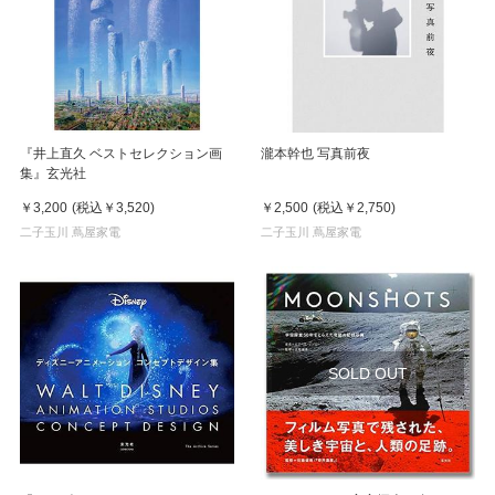
『井上直久 ベストセレクション画
瀧本幹也 写真前夜
集』玄光社
￥3,200
(税込
￥3,520
)
￥2,500
(税込
￥2,750
)
二子玉川 蔦屋家電
二子玉川 蔦屋家電
SOLD OUT