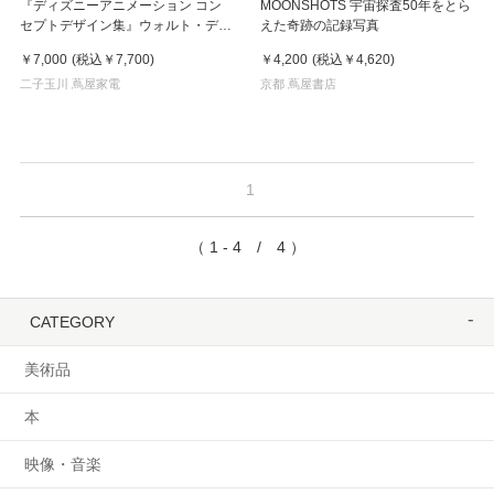
『ディズニーアニメーション コン
MOONSHOTS 宇宙探査50年をとら
セプトデザイン集』ウォルト・ディ
えた奇跡の記録写真
ズニー・アニメーション・スタジ
￥7,000
(税込
￥7,700
)
￥4,200
(税込
￥4,620
)
オ/著・イラスト （玄光社）
二子玉川 蔦屋家電
京都 蔦屋書店
1
（ 1 - 4 / 4 ）
CATEGORY
美術品
本
映像・音楽