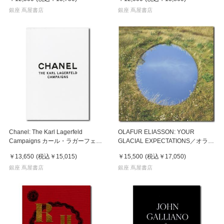
ョン写真集
銀座 蔦屋書店
銀座 蔦屋書店
Chanel: The Karl Lagerfeld
OLAFUR ELIASSON: YOUR
Campaigns カール・ラガーフェル
GLACIAL EXPECTATIONS／オラフ
ドによるシャネル写真集
ァー・エリアソン：ユア・グラシア
￥13,650
(税込
￥15,015
)
￥15,500
(税込
￥17,050
)
ル・エクスペクテイションズ
銀座 蔦屋書店
銀座 蔦屋書店