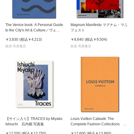
The Venice book: A Personal Guide
Magnum Manifesto マグナム・マニ
to the City's Art & Culture／ヴェニ
フェスト
ス・ブック：アート＆カルチャーガ
￥3,830
(税込
￥4,213
)
￥8,640
(税込
￥9,504
)
イド
銀座 蔦屋書店
銀座 蔦屋書店
【サイン入り】TRACES by Miyako
Louis Vuitton Catwalk: The
Ishiuchi 石内都 写真集
Complete Fashion Collections ル
イ・ヴィトンのウィメンズコレクシ
￥12,500
(税込
￥13,750
)
￥12,600
(税込
￥13,860
)