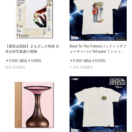
【展覧会図録】まなざしの奇跡 日
Back To The Future(バックトゥザフ
本女性写真家の冒険
ューチャー) x TM paint Ｔシャツ
Marty(マーティ) & Doc(ドク)
￥3,500
(税込
￥3,850
)
￥5,500
(税込
￥6,050
)
銀座 蔦屋書店
六本松 蔦屋書店