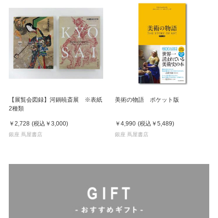
【展覧会図録】河鍋暁斎展 ※表紙
美術の物語 ポケット版
2種類
￥2,728
(税込
￥3,000
)
￥4,990
(税込
￥5,489
)
銀座 蔦屋書店
銀座 蔦屋書店