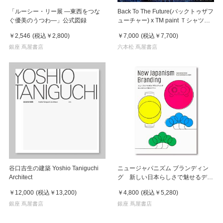
「ルーシー・リー展 ―東西をつな
Back To The Future(バックトゥザフ
ぐ優美のうつわ―」公式図録
ューチャー) x TM paint Ｔシャツ
Key Visual White
￥2,546
(税込
￥2,800
)
￥7,000
(税込
￥7,700
)
銀座 蔦屋書店
六本松 蔦屋書店
谷口吉生の建築 Yoshio Taniguchi
ニュージャパニズム ブランディン
Architect
グ 新しい日本らしさで魅せるデザ
イン
￥12,000
(税込
￥13,200
)
￥4,800
(税込
￥5,280
)
銀座 蔦屋書店
銀座 蔦屋書店