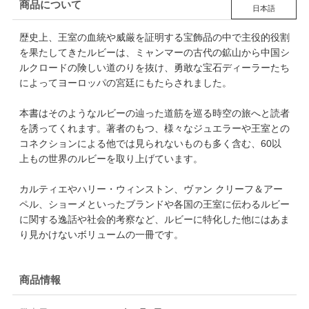
商品について
日本語
歴史上、王室の血統や威厳を証明する宝飾品の中で主役的役割
を果たしてきたルビーは、ミャンマーの古代の鉱山から中国シ
ルクロードの険しい道のりを抜け、勇敢な宝石ディーラーたち
によってヨーロッパの宮廷にもたらされました。
本書はそのようなルビーの辿った道筋を巡る時空の旅へと読者
を誘ってくれます。著者のもつ、様々なジュエラーや王室との
コネクションによる他では見られないものも多く含む、60以
上もの世界のルビーを取り上げています。
カルティエやハリー・ウィンストン、ヴァン クリーフ＆アー
ペル、ショーメといったブランドや各国の王室に伝わるルビー
に関する逸話や社会的考察など、ルビーに特化した他にはあま
り見かけないボリュームの一冊です。
商品情報