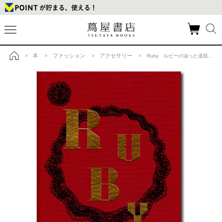
本
ファッション
アクセサリー
>
>
>
> Ruby ルビーの辿った道筋を巡る時空の旅への商品詳細
トップ