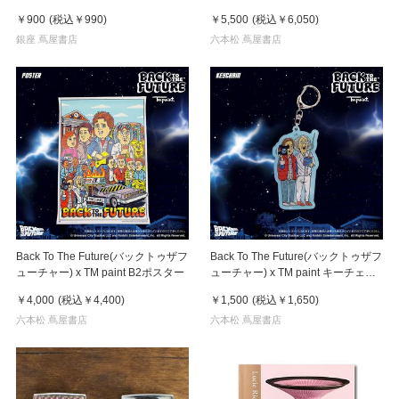
Marty(マーティ) & Doc(ドク)
￥900
(税込
￥990
)
￥5,500
(税込
￥6,050
)
銀座 蔦屋書店
六本松 蔦屋書店
Back To The Future(バックトゥザフ
Back To The Future(バックトゥザフ
ューチャー) x TM paint B2ポスター
ューチャー) x TM paint キーチェー
ン Marty & Doc(マーティ＆ドク)
￥4,000
(税込
￥4,400
)
￥1,500
(税込
￥1,650
)
六本松 蔦屋書店
六本松 蔦屋書店