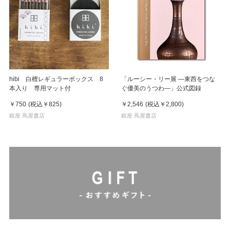
hibi 白檀レギュラーボックス 8
「ルーシー・リー展 ―東西をつな
本入り 専用マット付
ぐ優美のうつわ―」公式図録
￥750
(税込
￥825
)
￥2,546
(税込
￥2,800
)
銀座 蔦屋書店
銀座 蔦屋書店