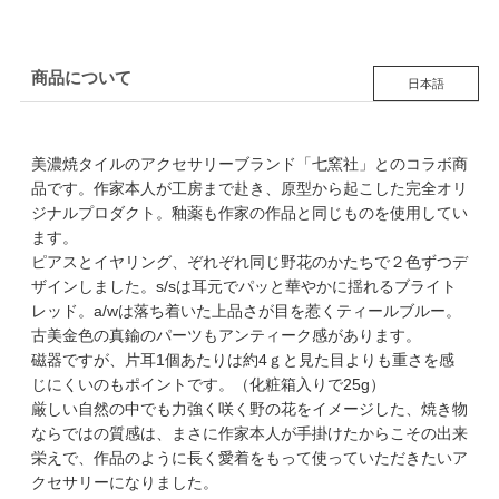
商品について
日本語
美濃焼タイルのアクセサリーブランド「七窯社」とのコラボ商
品です。作家本人が工房まで赴き、原型から起こした完全オリ
ジナルプロダクト。釉薬も作家の作品と同じものを使用してい
ます。
ピアスとイヤリング、ぞれぞれ同じ野花のかたちで２色ずつデ
ザインしました。s/sは耳元でパッと華やかに揺れるブライト
レッド。a/wは落ち着いた上品さが目を惹くティールブルー。
古美金色の真鍮のパーツもアンティーク感があります。
磁器ですが、片耳1個あたりは約4ｇと見た目よりも重さを感
じにくいのもポイントです。（化粧箱入りで25g）
厳しい自然の中でも力強く咲く野の花をイメージした、焼き物
ならではの質感は、まさに作家本人が手掛けたからこその出来
栄えで、作品のように長く愛着をもって使っていただきたいア
クセサリーになりました。