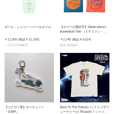
ポール・シェリー ハーバルオイル
【カラーの選択可】Stefan Marx's
Basketball Tote （ステファン・マ
ルクス）トートバッグ
￥11,000
(税込
￥12,100
)
￥2,740
(税込
￥3,014
)
二子玉川 蔦屋家電
銀座 蔦屋書店
【コナガイ香】キーチェーン
Back To The Future(バックトゥザフ
『JUMP』
ューチャー) x TM paint Ｔシャツ