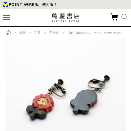
雑貨
工芸
手仕事
>
>
>
> 【IP】本田あつみ イヤリング Wild flower s/sの商品詳細
トップ