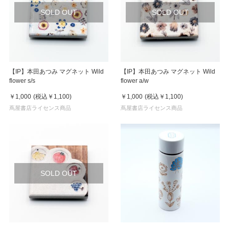
SOLD OUT
SOLD OUT
【IP】本田あつみ マグネット Wild
【IP】本田あつみ マグネット Wild
flower s/s
flower a/w
￥1,000
(税込
￥1,100
)
￥1,000
(税込
￥1,100
)
蔦屋書店ライセンス商品
蔦屋書店ライセンス商品
SOLD OUT