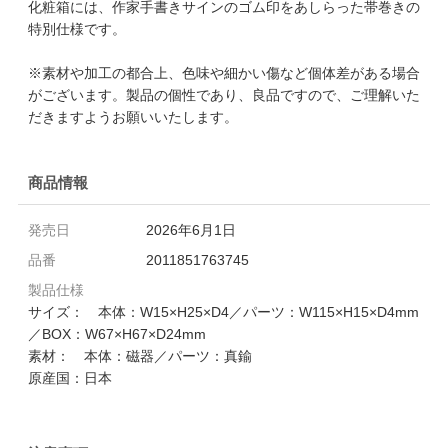
化粧箱には、作家手書きサインのゴム印をあしらった帯巻きの
特別仕様です。
※素材や加工の都合上、色味や細かい傷など個体差がある場合
がございます。製品の個性であり、良品ですので、ご理解いた
だきますようお願いいたします。
商品情報
発売日
2026年6月1日
品番
2011851763745
製品仕様
サイズ： 本体：W15×H25×D4／パーツ：W115×H15×D4mm
／BOX：W67×H67×D24mm
素材： 本体：磁器／パーツ：真鍮
原産国：日本