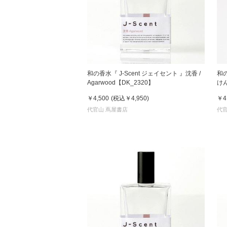
和の香水『 J-Scent ジェイセント 』沈香 /
和の
Agarwood【DK_2320】
けん
￥4,500
(税込
￥4,950
)
￥4
代官山 蔦屋書店
代官