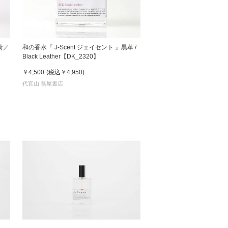
荷／
和の香水『 J-Scent ジェイセント 』黒革 /
Black Leather【DK_2320】
￥4,500
(税込
￥4,950
)
代官山 蔦屋書店