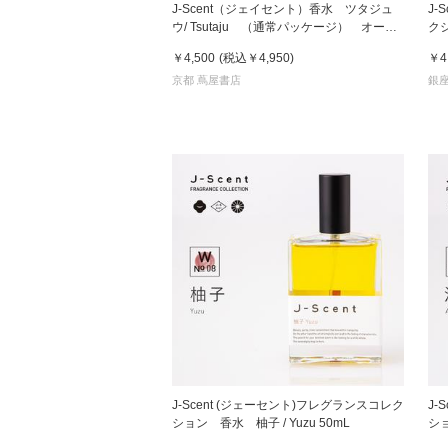
J-Scent（ジェイセント）香水 ツタジュ
J-
ウ/ Tsutaju （通常パッケージ） オード
クシ
パルファン EDP 50mL フレグラン
香
￥4,500
(税込
￥4,950
)
￥4
家
ス
京都 蔦屋書店
銀座
食
e
J-Scent (ジェーセント)フレグランスコレク
J-
ション 香水 柚子 / Yuzu 50mL
ショ
Par