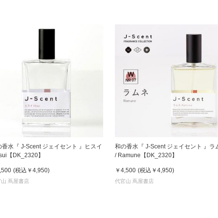
香水『 J-Scent ジェイセント 』ヒスイ
和の香水『 J-Scent ジェイセント 』ラ
Hisui【DK_2320】
/ Ramune【DK_2320】
,500
(税込
￥4,950
)
￥4,500
(税込
￥4,950
)
山 蔦屋書店
代官山 蔦屋書店