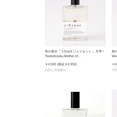
和の香水『 J-Scent ジェイセント 』月雫 /
和の
Tsukishizuku-Mother of
Wo
Pearl【DK_2320】
￥4,500
(税込
￥4,950
)
￥4
代官山 蔦屋書店
代官