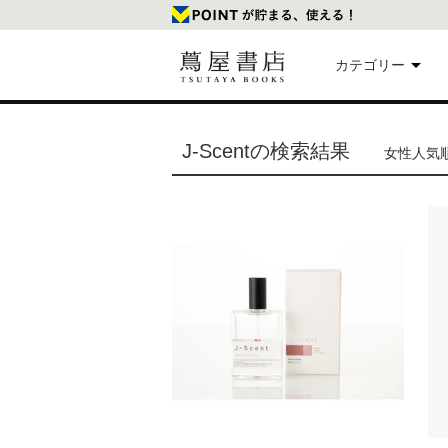
カテゴリー
美
J-Scentの検索結果
女性人気順 
本
映
楽
文
雑