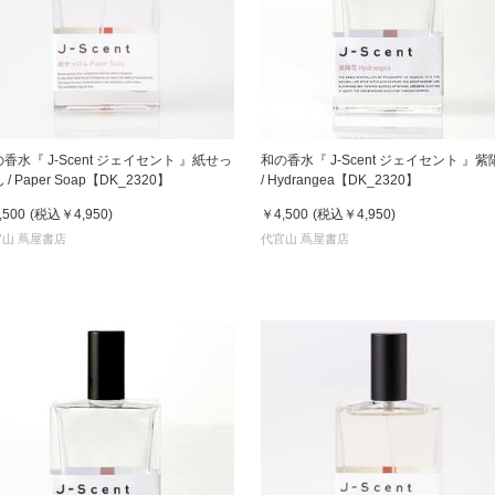
香水『 J-Scent ジェイセント 』紙せっ
和の香水『 J-Scent ジェイセント 』紫
 / Paper Soap【DK_2320】
/ Hydrangea【DK_2320】
,500
(税込
￥4,950
)
￥4,500
(税込
￥4,950
)
山 蔦屋書店
代官山 蔦屋書店