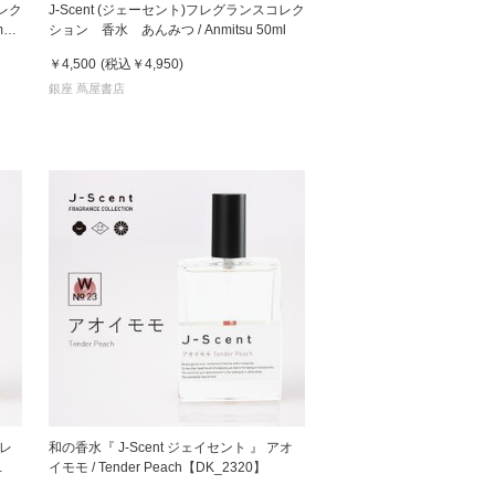
コレク
J-Scent (ジェーセント)フレグランスコレク
m
ション 香水 あんみつ / Anmitsu 50ml
 蔦屋
￥4,500
(税込
￥4,950
)
銀座 蔦屋書店
岡崎
書店
 蔦屋
 蔦屋
コレ
和の香水『 J-Scent ジェイセント 』 アオ
イモモ / Tender Peach【DK_2320】
 蔦屋