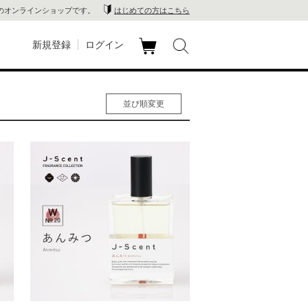
のオンラインショップです。
はじめての方はこちら
新規登録
ログイン
カ
玉川
ート
並び順変更
家電
人気順
男性人気順
山 蔦
女性人気順
新着順
店
価格の安い順
価格の高い順
 蔦屋
木 蔦
店