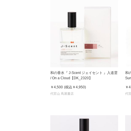
和の香水『 J-Scent ジェイセント 』入道雲
和の
/ On a Cloud【DK_2320】
Su
￥4,500
(税込
￥4,950
)
￥4
代官山 蔦屋書店
代官