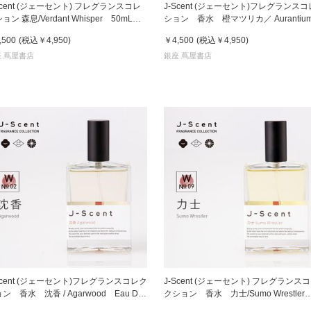
Scent (ジェーセント) フレグランスコレ
J-Scent (ジェーセント)フレグランス
ョン 森息/Verdant Whisper 50mL
ション 香水 橙マツリカ／ Aurantiu
水
Jasmine 50ml
京都
,500
(税込
￥4,950
)
￥4,500
(税込
￥4,950
)
電
 蔦屋書店
銀座 蔦屋書店
書店
品
京都
蔦屋
ギフト
梅田
書店
枚方
書店
Scent (ジェーセント)フレグランスコレク
J-Scent (ジェーセント) フレグランス
ン 香水 沈香 / Agarwood Eau De
クション 香水 力士/Sumo Wrestler
広島
fum 50mL
50mL