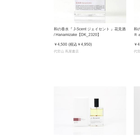
和の香水『 J-Scent ジェイセント 』花見酒
和の
/ Hanamizake【DK_2320】
Ｒａ
￥4,500
(税込
￥4,950
)
￥4
代官山 蔦屋書店
代官