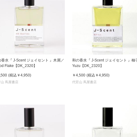
香水『 J-Scent ジェイセント 』木屑／
和の香水『 J-Scent ジェイセント 』柚子
od Flake【DK_2320】
Yuzu【DK_2320】
,500
(税込
￥4,950
)
￥4,500
(税込
￥4,950
)
山 蔦屋書店
代官山 蔦屋書店