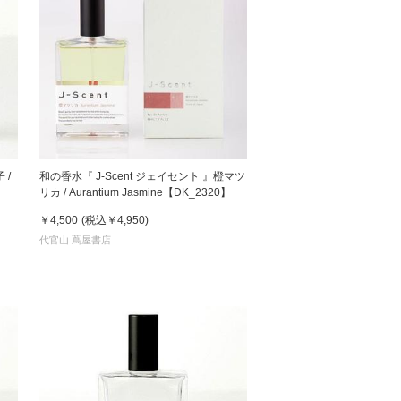
 /
和の香水『 J-Scent ジェイセント 』橙マツ
リカ / Aurantium Jasmine【DK_2320】
￥4,500
(税込
￥4,950
)
代官山 蔦屋書店