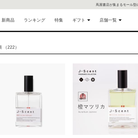
蔦屋書店が集まるモール型
新商品
ランキング
特集
ギフト
店舗一覧
二子
術品
ギフトにおすすめ
（222）
蔦屋
eギフト
代官
屋書
像・音
銀座
書店
具
六本
貨
屋書