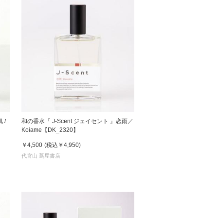
 /
和の香水『 J-Scent ジェイセント 』恋雨／
Koiame【DK_2320】
￥4,500
(税込
￥4,950
)
代官山 蔦屋書店