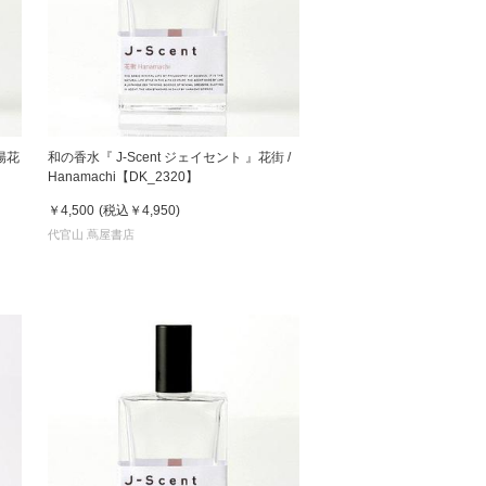
陽花
和の香水『 J-Scent ジェイセント 』花街 /
Hanamachi【DK_2320】
￥4,500
(税込
￥4,950
)
代官山 蔦屋書店