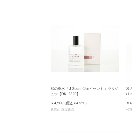
和の香水『 J-Scent ジェイセント 』ツタジ
和の
ュウ【DK_2320】
/ 
￥4,500
(税込
￥4,950
)
￥4
代官山 蔦屋書店
代官