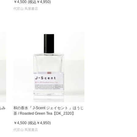
￥4,500
(税込
￥4,950
)
代官山 蔦屋書店
松 蔦
店
ちみ
和の香水『 J-Scent ジェイセント 』ほうじ
茶 / Roasted Green Tea【DK_2320】
￥4,500
(税込
￥4,950
)
代官山 蔦屋書店