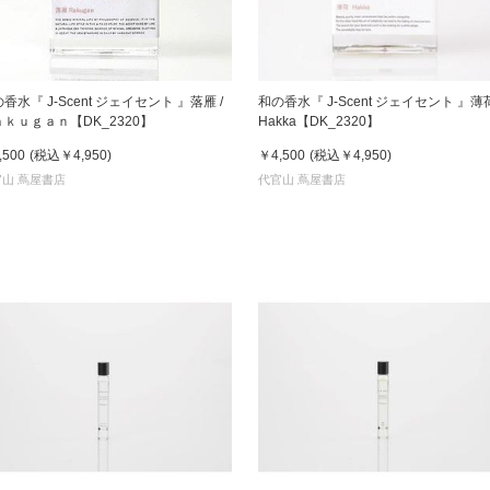
香水『 J-Scent ジェイセント 』落雁 /
和の香水『 J-Scent ジェイセント 』薄
ｋｕｇａｎ【DK_2320】
Hakka【DK_2320】
,500
(税込
￥4,950
)
￥4,500
(税込
￥4,950
)
山 蔦屋書店
代官山 蔦屋書店