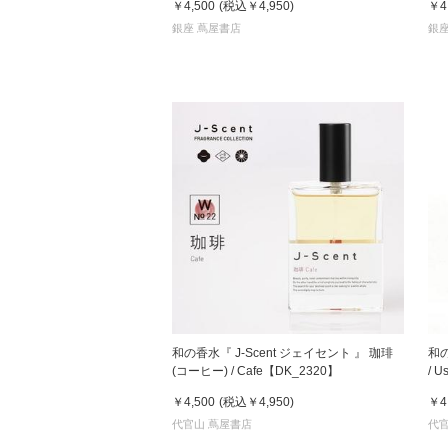
￥4,500
(税込
￥4,950
)
￥4
銀座 蔦屋書店
銀座
和の香水『 J-Scent ジェイセント 』 珈琲
和の
(コーヒー) / Cafe【DK_2320】
/ 
￥4,500
(税込
￥4,950
)
￥4
代官山 蔦屋書店
代官