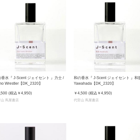
香水『 J-Scent ジェイセント 』力士 /
和の香水『 J-Scent ジェイセント 』和肌
mo Wrestler【DK_2320】
Yawahada【DK_2320】
,500
(税込
￥4,950
)
￥4,500
(税込
￥4,950
)
山 蔦屋書店
代官山 蔦屋書店