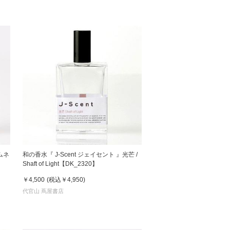
ムネ
和の香水『 J-Scent ジェイセント 』光芒 /
Shaft of Light【DK_2320】
￥4,500
(税込
￥4,950
)
代官山 蔦屋書店