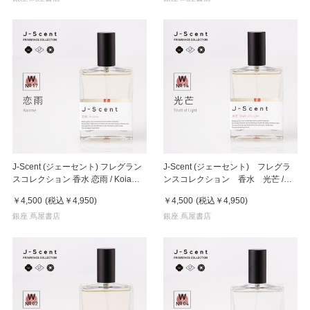
J-Scent (ジェーセント) フレグラン
J-Scent (ジェーセント) フレグラ
スコレクション 香水 恋雨 / Koiame
ンスコレクション 香水 光芒 /
Eau De Parfum 50mL
Shaft of Light Eau De Parfum
￥4,500
(税込
￥4,950
)
￥4,500
(税込
￥4,950
)
50mL
銀座 蔦屋書店
銀座 蔦屋書店