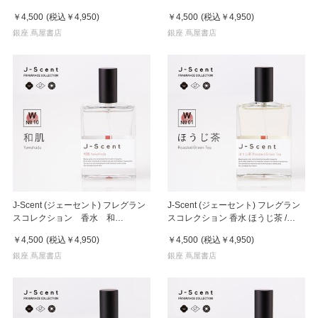
/ Paper Soap Eau De Parfum
Wrestler 50mL
￥4,500
(税込
￥4,950
)
￥4,500
(税込
￥4,950
)
50mL
銀座 蔦屋書店
銀座 蔦屋書店
J-Scent (ジェーセント) フレグラン
J-Scent (ジェーセント) フレグラン
スコレクション 香水 和
スコレクション 香水 ほうじ茶 /
肌/Yawahada 50mL
Roasted Green Tea 50mL
￥4,500
(税込
￥4,950
)
￥4,500
(税込
￥4,950
)
銀座 蔦屋書店
銀座 蔦屋書店