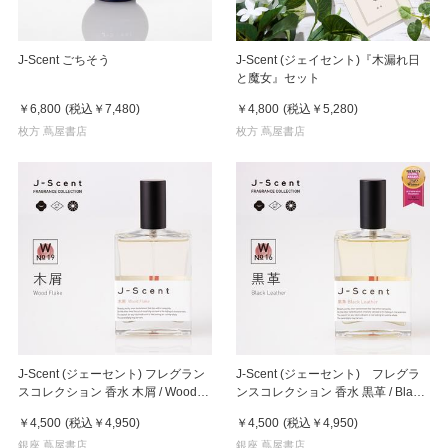
J-Scent ごちそう
J-Scent (ジェイセント)『木漏れ日
と魔女』セット
￥6,800
(税込
￥7,480
)
￥4,800
(税込
￥5,280
)
枚方 蔦屋書店
枚方 蔦屋書店
J-Scent (ジェーセント) フレグラン
J-Scent (ジェーセント) フレグラ
スコレクション 香水 木屑 / Wood
ンスコレクション 香水 黒革 / Black
Flake Eau De Parfum 50mL
Leather Eau De Parfum 50mL
￥4,500
(税込
￥4,950
)
￥4,500
(税込
￥4,950
)
銀座 蔦屋書店
銀座 蔦屋書店