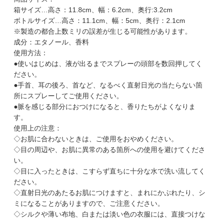
箱サイズ…高さ：11.8cm、幅：6.2cm、奥行:3.2cm
ボトルサイズ…高さ：11.1cm、幅：5cm、奥行：2.1cm
※製造の都合上数ミリの誤差が生じる可能性があります。
成分：エタノール、香料
使用方法：
●使いはじめは、液が出るまでスプレーの頭部を数回押してく
ださい。
●手首、耳の後ろ、首など、なるべく直射日光の当たらない箇
所にスプレーしてご使用ください。
●脈を感じる部分におつけになると、香りたちがよくなりま
す。
使用上の注意：
◇お肌に合わないときは、ご使用をおやめください。
◇目の周辺や、お肌に異常のある箇所への使用を避けてくださ
い。
◇目に入ったときは、こすらず直ちに十分な水で洗い流してく
ださい。
◇直射日光のあたるお肌につけますと、まれにかぶれたり、シ
ミになることがありますので、ご注意ください。
◇シルクや薄い布地、白または淡い色の衣服には、直接つけな