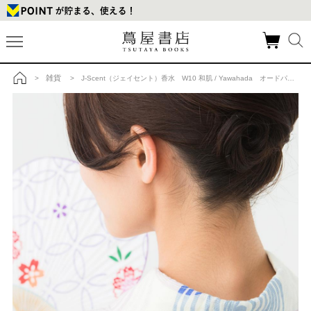
雑貨
>
> J-Scent（ジェイセント）香水 W10 和肌 / Yawahada オードパルファン EDP 50mL フレグランスの商品詳細
トップ