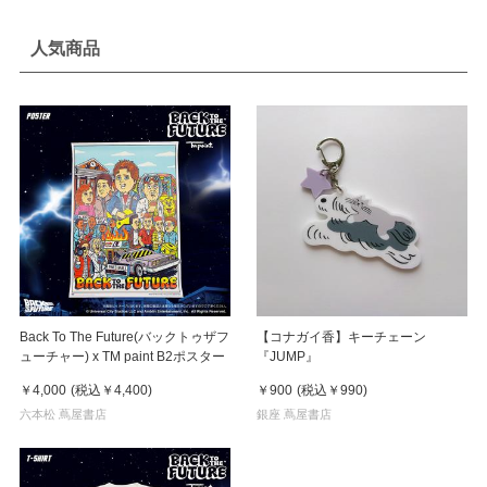
人気商品
Back To The Future(バックトゥザフ
【コナガイ香】キーチェーン
ューチャー) x TM paint B2ポスター
『JUMP』
￥4,000
(税込
￥4,400
)
￥900
(税込
￥990
)
六本松 蔦屋書店
銀座 蔦屋書店