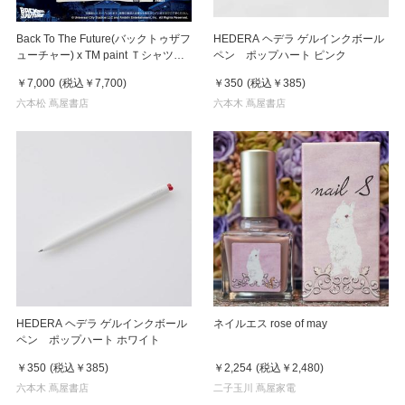
Back To The Future(バックトゥザフ
HEDERA ヘデラ ゲルインクボール
ューチャー) x TM paint Ｔシャツ
ペン ポップハート ピンク
Key Visual White
￥7,000
(税込
￥7,700
)
￥350
(税込
￥385
)
六本松 蔦屋書店
六本木 蔦屋書店
HEDERA ヘデラ ゲルインクボール
ネイルエス rose of may
ペン ポップハート ホワイト
￥350
(税込
￥385
)
￥2,254
(税込
￥2,480
)
六本木 蔦屋書店
二子玉川 蔦屋家電