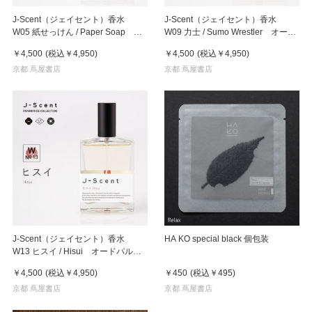
J-Scent（ジェイセント）香水
J-Scent（ジェイセント）香水
W05 紙せっけん / Paper Soap オ
W09 力士 / Sumo Wrestler オード
ードパルファン EDP 50mL フ
パルファン EDP 50mL フレグ
￥4,500
(税込
￥4,950
)
￥4,500
(税込
￥4,950
)
レグランス
ランス
京都 蔦屋書店
京都 蔦屋書店
J-Scent（ジェイセント）香水
HA KO special black 個包装
W13 ヒスイ / Hisui オードパルフ
ァン EDP 50mL フレグラン
￥4,500
(税込
￥4,950
)
￥450
(税込
￥495
)
ス
京都 蔦屋書店
京都 蔦屋書店