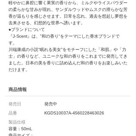
軽やかに鼻腔に響く果実の香りから、ミルクやライスパウダー
の柔らかな甘みが現れ、サンダルウッドやムスクの滑らかな芳
香が温もりを感じさせます。日常を忘れ、過去を想起し夢想を
去来させる、幻想的な世界へ誘います。
●ブランドについて
『J-Scent』は、”和の香り“をテーマにした香水ブランドで
す。
川端康成の小説“眠れる美女”をモチーフにした「和肌」や「力
士」の香りなど、ユニークな和の香りをこれまでに発売してき
ました。日本の美を香りに詰め込んだ和の香りをお楽しみいた
だけます。
商品情報
発売日
発売中
品番
KGDS10037A-4560228463026
製品仕様
容量：50mL
商品サイズ：