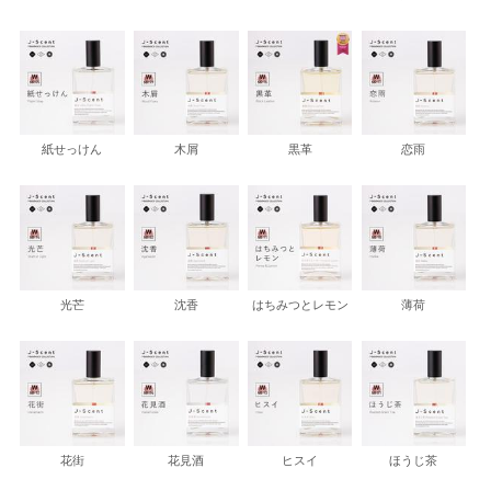
紙せっけん
木屑
黒革
恋雨
光芒
沈香
はちみつとレモン
薄荷
花街
花見酒
ヒスイ
ほうじ茶