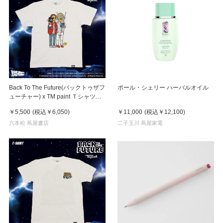
Back To The Future(バックトゥザフ
ポール・シェリー ハーバルオイル
ューチャー) x TM paint Ｔシャツ
Marty(マーティ) & Doc(ドク)
￥5,500
(税込
￥6,050
)
￥11,000
(税込
￥12,100
)
六本松 蔦屋書店
二子玉川 蔦屋家電