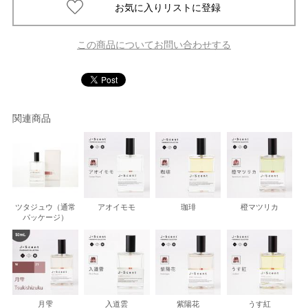
この商品についてお問い合わせする
関連商品
ツタジュウ（通常
アオイモモ
珈琲
橙マツリカ
パッケージ）
月雫
入道雲
紫陽花
うす紅