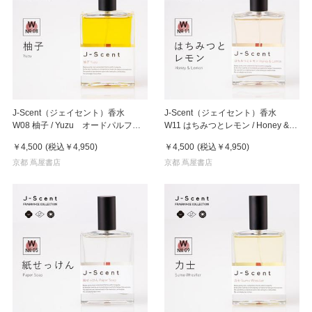
J-Scent（ジェイセント）香水
J-Scent（ジェイセント）香水
W08 柚子 / Yuzu オードパルファ
W11 はちみつとレモン / Honey &
ン EDP 50mL フレグランス
Lemon オードパルファン
￥4,500
(税込
￥4,950
)
￥4,500
(税込
￥4,950
)
EDP 50mL フレグランス
京都 蔦屋書店
京都 蔦屋書店