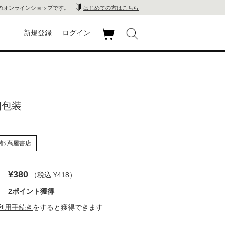
のオンラインショップです。
はじめての方はこちら
新規登録
ログイン
カ
玉川
ート
家電
 個包装
山 蔦
店
都 蔦屋書店
 蔦屋
¥380
（税込 ¥418
）
2ポイント獲得
木 蔦
利用手続き
をすると獲得できます
店