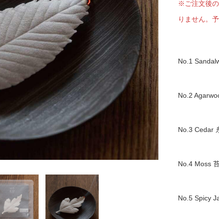
※ご注文後の
りません。予
京都
電
書店
No.1 Sanda
品
京都
蔦屋
No.2 Agarw
ギフト
梅田
No.3 Cedar
書店
枚方
No.4 Moss 
書店
No.5 Spicy
広島