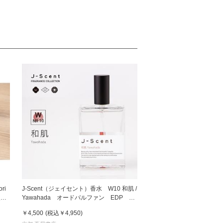
ri
J-Scent（ジェイセント）香水 W10 和肌 /
入
Yawahada オードパルファン EDP
50mL フレグランス
￥4,500
(税込
￥4,950
)