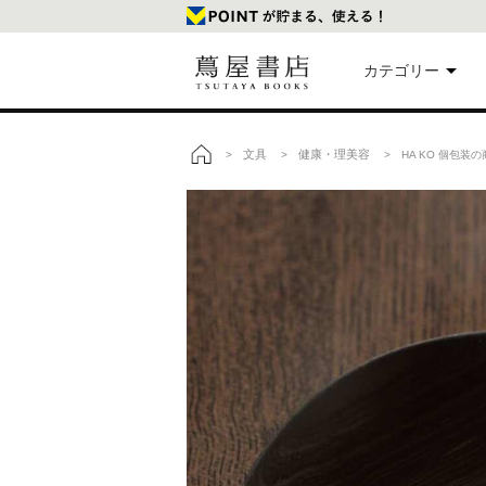
カテゴリー
美
文具
健康・理美容
>
>
> HA KO 個包装
トップ
本
映
楽
文
雑