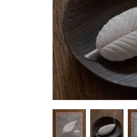
家
食
e