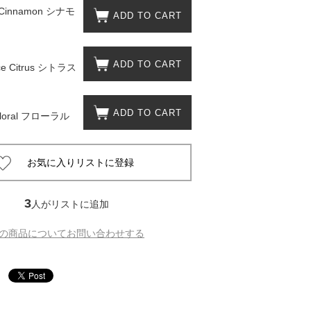
 Cinnamon シナモ
ADD TO CART
松 蔦
ADD TO CART
nce Citrus シトラス
店
ADD TO CART
 Floral フローラル
3
人がリストに追加
の商品についてお問い合わせする