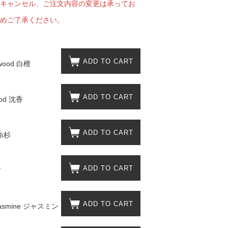
キャンセル、ご注文内容の変更は承ってお
めご了承ください。
 蔦屋
ADD TO CART
lwood 白檀
岡崎
書店
ADD TO CART
ood 沈香
 蔦屋
ADD TO CART
 糸杉
 蔦屋
ADD TO CART
苔
ADD TO CART
 Jasmine ジャスミン
 蔦屋