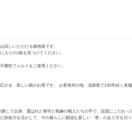
お試しいただける個包装です。
に入りの1枚を見つけてください。
不燃性フェルトをご使用ください。
て広がる、新しい紙のお香です。 お香発祥の地、淡路島で130年続く
）に創業して以来、選ばれた香司と熟練の職人たちの手で、品質にこだわ
た技術力を活かして、今の暮らしに馴染む新しい「香」のあり方を日々