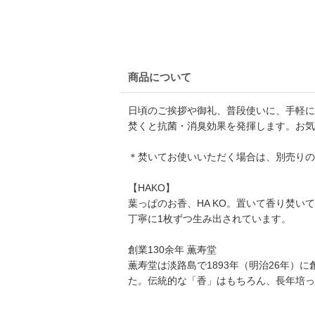
商品について
日頃のご挨拶や御礼、普段使いに、手軽に
焚くと抗菌・消臭効果を発揮します。お気
＊焚いてお使いいただく場合は、別売りの
【HAKO】
葉っぱのお香、HA KO。置いて香り焚い
丁寧に1枚ずつ生み出されています。
創業130余年 薫寿堂
薫寿堂は淡路島で1893年（明治26年
た。伝統的な「香」はもちろん、長年培っ