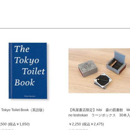
e Tokyo Toilet Book（英語版）
【蔦屋書店限定】hibi 森の図書館 Mo
no toshokan ラージボックス 30本
り マット付 お香
,500
(税込
￥1,650
)
￥2,250
(税込
￥2,475
)