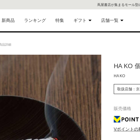
蔦屋書店が集まるモール型
新商品
ランキング
特集
ギフト
店舗一覧
二子
術品
ギフトにおすすめ
の商品詳細
蔦屋
eギフト
HA KO
代官
HA KO
屋書
像・音
取扱店舗：京
銀座
販売価格
書店
具
六本
Vポイントの
貨
屋書