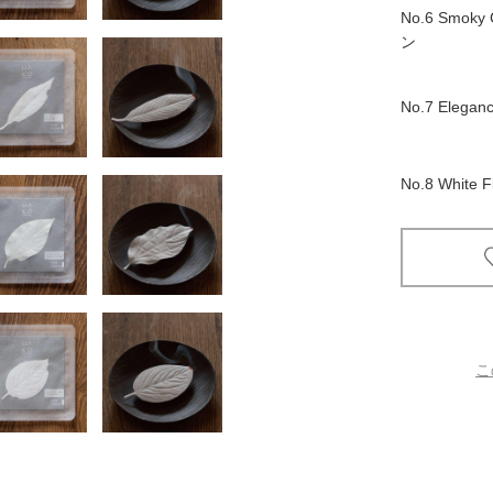
No.6 Smoky
書店
ン
六本
No.7 Elega
屋書
No.8 White
こ