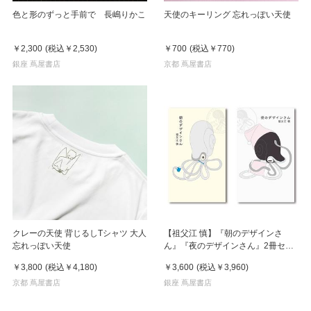
色と形のずっと手前で 長嶋りかこ
天使のキーリング 忘れっぽい天使
￥2,300
(税込
￥2,530
)
￥700
(税込
￥770
)
銀座 蔦屋書店
京都 蔦屋書店
クレーの天使 背じるしTシャツ 大人
【祖父江 慎】『朝のデザインさ
忘れっぽい天使
ん』『夜のデザインさん』2冊セッ
ト
￥3,800
(税込
￥4,180
)
￥3,600
(税込
￥3,960
)
京都 蔦屋書店
銀座 蔦屋書店