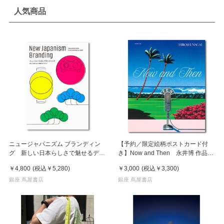
人気商品
ニュージャパニズム ブランディン
【予約／限定絵柄ポストカード付
グ 新しい日本らしさで魅せるデザ
き】Now and Then 永井博 作品
イン
集 ※8月下旬頃の発送予定
￥4,800
(税込
￥5,280
)
￥3,000
(税込
￥3,300
)
銀座 蔦屋書店
銀座 蔦屋書店