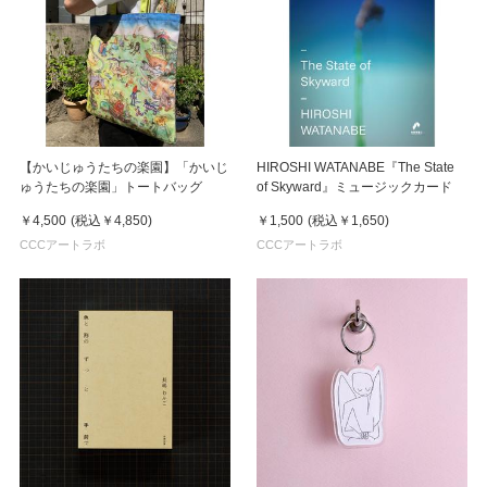
【かいじゅうたちの楽園】「かいじ
HIROSHI WATANABE『The State
ゅうたちの楽園」トートバッグ
of Skyward』ミュージックカード
￥4,500
(税込
￥4,850
)
￥1,500
(税込
￥1,650
)
CCCアートラボ
CCCアートラボ