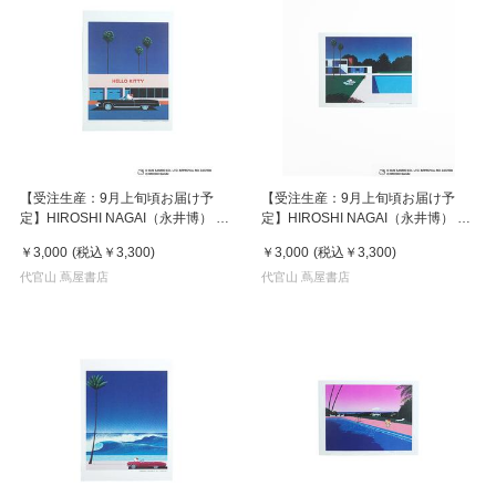
【受注生産：9月上旬頃お届け予
【受注生産：9月上旬頃お届け予
定】HIROSHI NAGAI（永井博） ×
定】HIROSHI NAGAI（永井博） ×
HELLO KITTY （ハローキティ） ポ
HELLO KITTY （ハローキティ） ポ
￥3,000
(税込
￥3,300
)
￥3,000
(税込
￥3,300
)
スター / KTHN-PT Untitled 1
スター / KTHN-PT Untitled 3
代官山 蔦屋書店
代官山 蔦屋書店