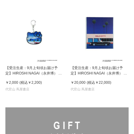
【受注生産：9月上旬頃お届け予
【受注生産：9月上旬頃お届け予
定】HIROSHI NAGAI（永井博） ×
定】HIROSHI NAGAI（永井博） ×
HELLO KITTY （ハローキティ）
HELLO KITTY （ハローキティ）
￥2,000
(税込
￥2,200
)
￥20,000
(税込
￥22,000
)
KEY HOLDER / KTHN-AKF Untitled
CANVAS PRINT / KTHN-CP
2
代官山 蔦屋書店
Untitled 1 ※通常商品との同時購入
代官山 蔦屋書店
不可