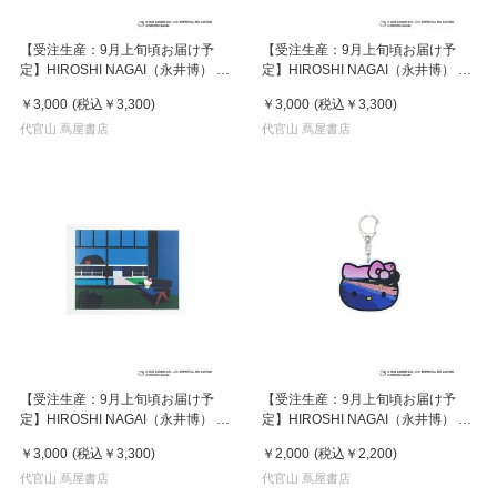
【受注生産：9月上旬頃お届け予
【受注生産：9月上旬頃お届け予
定】HIROSHI NAGAI（永井博） ×
定】HIROSHI NAGAI（永井博） ×
HELLO KITTY （ハローキティ） ポ
HELLO KITTY （ハローキティ） ポ
￥3,000
(税込
￥3,300
)
￥3,000
(税込
￥3,300
)
スター / KTHN-PT Untitled 2
スター / KTHN-PT Untitled 5
代官山 蔦屋書店
代官山 蔦屋書店
【受注生産：9月上旬頃お届け予
【受注生産：9月上旬頃お届け予
定】HIROSHI NAGAI（永井博） ×
定】HIROSHI NAGAI（永井博） ×
HELLO KITTY （ハローキティ） ポ
HELLO KITTY （ハローキティ）
￥3,000
(税込
￥3,300
)
￥2,000
(税込
￥2,200
)
スター / KTHN-PT Untitled 4
KEY HOLDER / KTHN-AKF Untitled
代官山 蔦屋書店
5
代官山 蔦屋書店