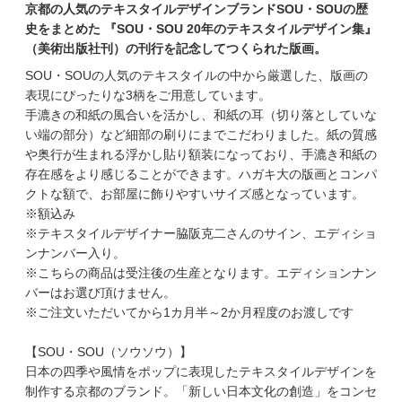
京都の人気のテキスタイルデザインブランドSOU・SOUの歴
史をまとめた 『SOU・SOU 20年のテキスタイルデザイン集』
（美術出版社刊）の刊行を記念してつくられた版画。
SOU・SOUの人気のテキスタイルの中から厳選した、版画の
表現にぴったりな3柄をご用意しています。
手漉きの和紙の風合いを活かし、和紙の耳（切り落としていな
い端の部分）など細部の刷りにまでこだわりました。紙の質感
や奥行が生まれる浮かし貼り額装になっており、手漉き和紙の
存在感をより感じることができます。ハガキ大の版画とコンパ
クトな額で、お部屋に飾りやすいサイズ感となっています。
※額込み
※テキスタイルデザイナー脇阪克二さんのサイン、エディショ
ンナンバー入り。
※こちらの商品は受注後の生産となります。エディションナン
バーはお選び頂けません。
※ご注文いただいてから1カ月半～2か月程度のお渡しです
【SOU・SOU（ソウソウ）】
日本の四季や風情をポップに表現したテキスタイルデザインを
制作する京都のブランド。「新しい日本文化の創造」をコンセ