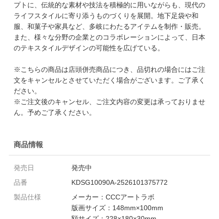
プトに、伝統的な素材や技法を積極的に用いながらも、現代の
ライフスタイルに寄り添うものづくりを展開。地下足袋や和
服、和菓子や家具など、多岐にわたるアイテムを制作・販売。
また、様々な分野の企業とのコラボレーションによって、日本
のテキスタイルデザインの可能性を広げている。
※こちらの商品は店頭併売商品につき、品切れの場合にはご注
文をキャンセルとさせていただく場合がございます。ご了承く
ださい。
※ご注文後のキャンセル、ご注文内容の変更は承っておりませ
ん。予めご了承ください。
商品情報
発売日
発売中
品番
KDSG10090A-2526101375772
製品仕様
メーカー：CCCアートラボ
版画サイズ：148mm×100mm
額サイズ：228×180×30mm