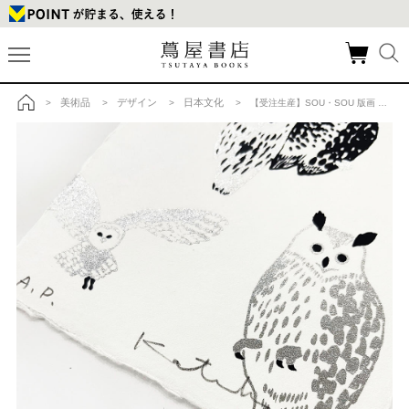
美術品
デザイン
日本文化
>
>
>
> 【受注生産】SOU・SOU 版画 ふくろうの商品詳細
トップ