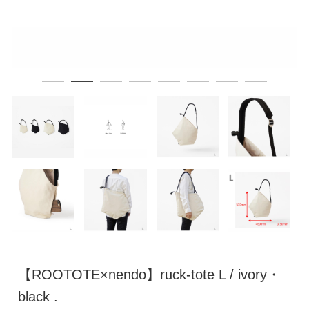
【ROOTOTE×nendo】ruck-tote L / ivory・
black .