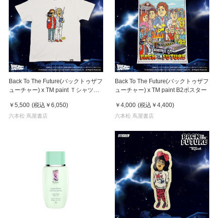
Back To The Future(バックトゥザフ
Back To The Future(バックトゥザフ
ューチャー) x TM paint Ｔシャツ
ューチャー) x TM paint B2ポスター
Marty(マーティ) & Doc(ドク)
￥5,500
(税込
￥6,050
)
￥4,000
(税込
￥4,400
)
六本松 蔦屋書店
六本松 蔦屋書店