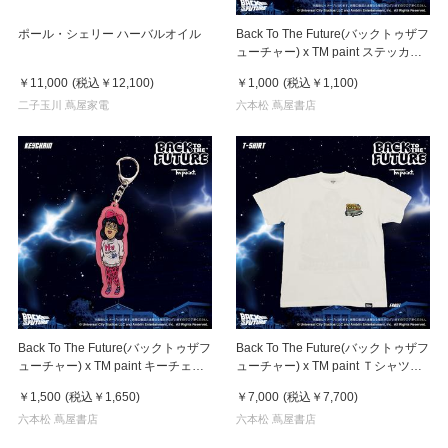
ポール・シェリー ハーバルオイル
Back To The Future(バックトゥザフ
ューチャー) x TM paint ステッカー
Linda(リンダ)
￥11,000
(税込
￥12,100
)
￥1,000
(税込
￥1,100
)
二子玉川 蔦屋家電
六本松 蔦屋書店
Back To The Future(バックトゥザフ
Back To The Future(バックトゥザフ
ューチャー) x TM paint キーチェー
ューチャー) x TM paint Ｔシャツ
ン Linda(リンダ)
Key Visual White
￥1,500
(税込
￥1,650
)
￥7,000
(税込
￥7,700
)
六本松 蔦屋書店
六本松 蔦屋書店