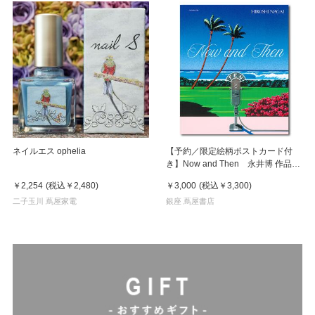
ネイルエス ophelia
【予約／限定絵柄ポストカード付
き】Now and Then 永井博 作品
集 ※8月下旬頃の発送予定
￥2,254
(税込
￥2,480
)
￥3,000
(税込
￥3,300
)
二子玉川 蔦屋家電
銀座 蔦屋書店