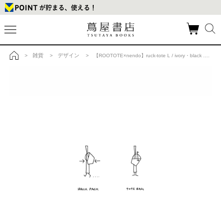
雑貨
デザイン
>
>
> 【ROOTOTE×nendo】ruck-tote L / ivory・black .の商品詳細
トップ