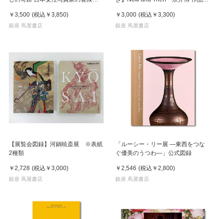
※8月中旬頃入荷予定
集 ※8月下旬頃の発送予定
￥3,500
(税込
￥3,850
)
￥3,000
(税込
￥3,300
)
銀座 蔦屋書店
銀座 蔦屋書店
【展覧会図録】河鍋暁斎展 ※表紙
「ルーシー・リー展 ―東西をつな
2種類
ぐ優美のうつわ―」公式図録
￥2,728
(税込
￥3,000
)
￥2,546
(税込
￥2,800
)
銀座 蔦屋書店
銀座 蔦屋書店