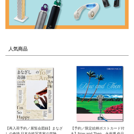
人気商品
【再入荷予約／展覧会図録】まなざ
【予約／限定絵柄ポストカード付
しの奇跡 日本女性写真家の冒険
き】Now and Then 永井博 作品