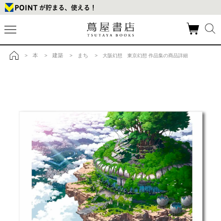
本
建築
まち
>
>
>
> 大阪幻想 東京幻想 作品集の商品詳細
トップ