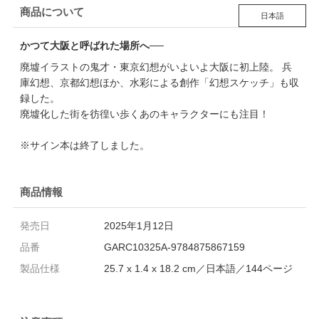
商品について
日本語
かつて大阪と呼ばれた場所へ──
廃墟イラストの鬼才・東京幻想がいよいよ大阪に初上陸。 兵
庫幻想、京都幻想ほか、水彩による創作「幻想スケッチ」も収
録した。
廃墟化した街を彷徨い歩くあのキャラクターにも注目！
※サイン本は終了しました。
商品情報
発売日
2025年1月12日
品番
GARC10325A-9784875867159
製品仕様
25.7 x 1.4 x 18.2 cm／日本語／144ページ