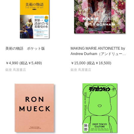
美術の物語 ポケット版
MAKING MARIE ANTOINETTE by
Andrew Durham（アンドリュー・
ダーハム）マリー・アントワネット
￥4,990
(税込
￥5,489
)
￥15,000
(税込
￥16,500
)
作品集
銀座 蔦屋書店
銀座 蔦屋書店