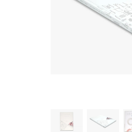
家
食
e