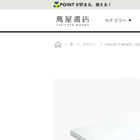
カテゴリー
美
本
デザイン
>
>
> PROJECT NENDO：BIG
トップ
本
映
楽
文
雑