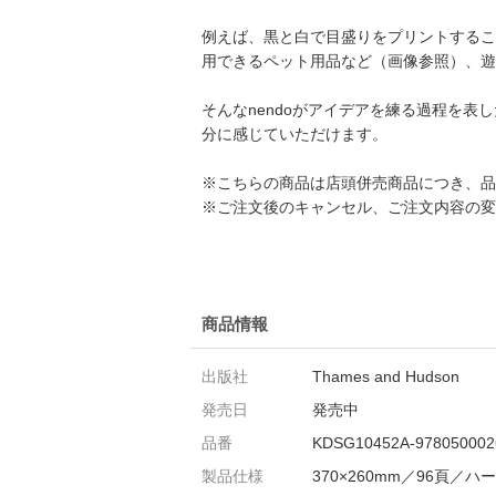
例えば、黒と白で目盛りをプリントするこ
用できるペット用品など（画像参照）、遊
そんなnendoがアイデアを練る過程を
分に感じていただけます。
※こちらの商品は店頭併売商品につき、品
※ご注文後のキャンセル、ご注文内容の変
商品情報
出版社
Thames and Hudson
発売日
発売中
品番
KDSG10452A-978050002
製品仕様
370×260mm／96頁／