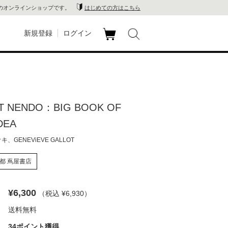
のオンラインショップです。
はじめての方はこちら
新規登録
ログイン
カ
玉川
ート
家電
T NENDO：BIG BOOK OF
山 蔦
DEA
店
、GENEViEVE GALLOT
 蔦屋
都 蔦屋書店
¥6,300
（税込 ¥6,930
）
木 蔦
送料無料
店
34ポイント獲得