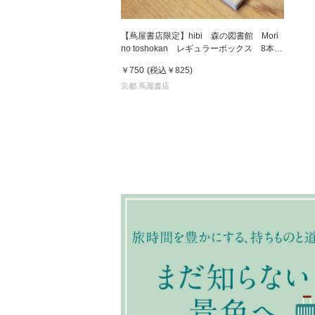
【蔦屋書店限定】hibi 森の図書館 Mori
no toshokan レギュラーボックス 8本入
り マット付 お香
￥750
(税込
￥825
)
京都 蔦屋書店