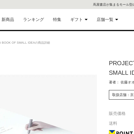
蔦屋書店が集まるモール型
新商品
ランキング
特集
ギフト
店舗一覧
二子
術品
ギフトにおすすめ
 BOOK OF SMALL IDEAの商品詳細
蔦屋
eギフト
PROJEC
代官
SMALL I
屋書
像・音
著者： 佐藤オオキ
銀座
取扱店舗：京
書店
具
販売価格
六本
送料
貨
屋書