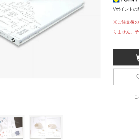
Vポイントの
京都
電
※ご注文後の
書店
りません。予
品
京都
蔦屋
ギフト
梅田
書店
こ
枚方
書店
広島