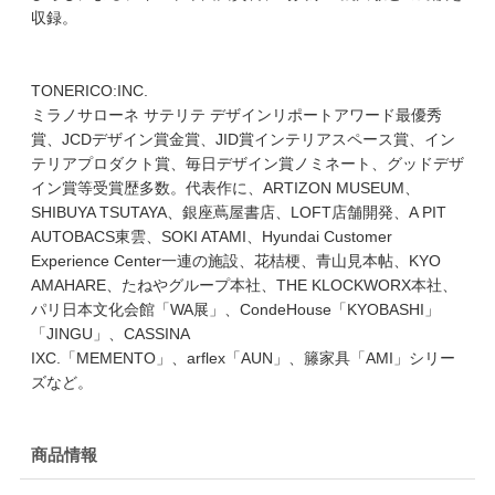
収録。
TONERICO:INC.
ミラノサローネ サテリテ デザインリポートアワード最優秀
賞、JCDデザイン賞金賞、JID賞インテリアスペース賞、イン
テリアプロダクト賞、毎日デザイン賞ノミネート、グッドデザ
イン賞等受賞歴多数。代表作に、ARTIZON MUSEUM、
SHIBUYA TSUTAYA、銀座蔦屋書店、LOFT店舗開発、A PIT
AUTOBACS東雲、SOKI ATAMI、Hyundai Customer
Experience Center一連の施設、花桔梗、青山見本帖、KYO
AMAHARE、たねやグループ本社、THE KLOCKWORX本社、
パリ日本文化会館「WA展」、CondeHouse「KYOBASHI」
「JINGU」、CASSINA
IXC.「MEMENTO」、arflex「AUN」、籐家具「AMI」シリー
ズなど。
商品情報