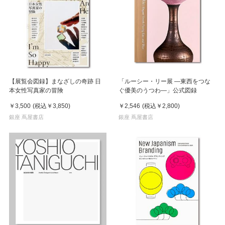
【展覧会図録】まなざしの奇跡 日
「ルーシー・リー展 ―東西をつな
本女性写真家の冒険
ぐ優美のうつわ―」公式図録
￥3,500
(税込
￥3,850
)
￥2,546
(税込
￥2,800
)
銀座 蔦屋書店
銀座 蔦屋書店