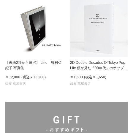
【表紙2種から選択】 Lirio 野村佐
2D Double Decades Of Tokyo Pop
紀子 写真集
Life 僕が見た「90年代」のポップカ
ルチャー 鈴木哲也（著）
￥12,000
(税込
￥13,200
)
￥1,500
(税込
￥1,650
)
銀座 蔦屋書店
銀座 蔦屋書店