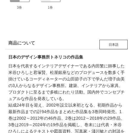
3巻
1巻
商品について
日本語
日本のデザイン事務所トネリコの作品集
日本を代表するインテリアデザイナーである内田繁に師事した
米谷ひろしと君塚賢、松屋銀座などのプロデュースを数多く手
掛けているコーディネーターの山田節子の下で学んだ増子由美
の3人からなるデザイン事務所。建築、インテリアから家具、
プロダクトに至るまで多岐にわたり活動。国内外でコンセプチ
ュアルな作品を発表している。
結成24年目を迎え、2002年設立以来初となる、初期作品から
最新作品までの計94作品をまとめた作品集を3巻同時発売。1
巻は2002～2012年の46作品、2巻は2012～2018年の29作品、
3巻は2019～2024年の19作品を掲載し、巻末には代表・米谷
ひろしによるテキストや図面資料、写真家・淺川敏との対談を