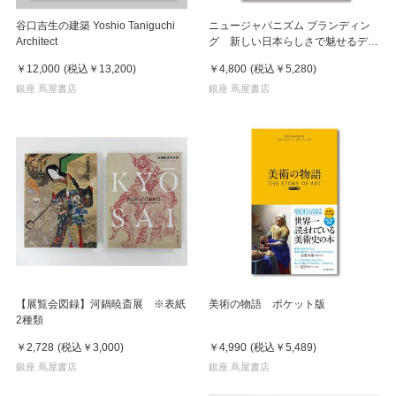
谷口吉生の建築 Yoshio Taniguchi
ニュージャパニズム ブランディン
Architect
グ 新しい日本らしさで魅せるデザ
イン
￥12,000
(税込
￥13,200
)
￥4,800
(税込
￥5,280
)
銀座 蔦屋書店
銀座 蔦屋書店
【展覧会図録】河鍋暁斎展 ※表紙
美術の物語 ポケット版
2種類
￥2,728
(税込
￥3,000
)
￥4,990
(税込
￥5,489
)
銀座 蔦屋書店
銀座 蔦屋書店