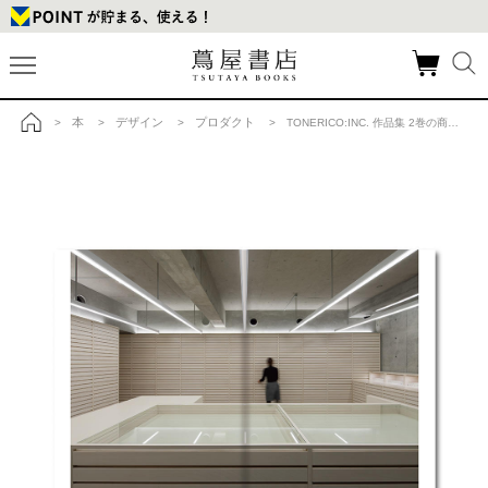
本
デザイン
プロダクト
>
>
>
> TONERICO:INC. 作品集 2巻の商品詳細
トップ