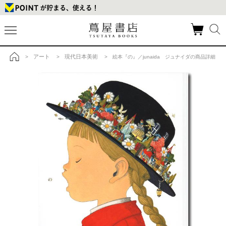
アート
現代日本美術
>
>
> 絵本『の』／junaida ジュナイダの商品詳細
トップ