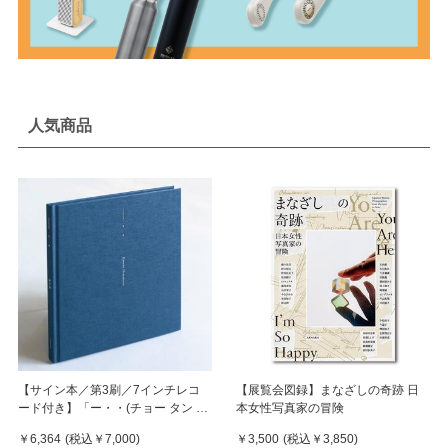
人気商品
【サイン本／第3刷／7インチレコ
【展覧会図録】まなざしの奇跡 日
ード付き】「ー・・(チョー タン タ
本女性写真家の冒険
ン)」 濵本奏 写真集
￥6,364
(税込
￥7,000
)
￥3,500
(税込
￥3,850
)