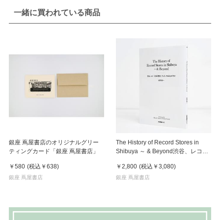
一緒に買われている商品
銀座 蔦屋書店のオリジナルグリー
The History of Record Stores in
ティングカード「銀座 蔦屋書店」
Shibuya ～ & Beyond渋谷、レコー
ド店の歴史、そして、それ以上の何
￥580
(税込
￥638
)
￥2,800
(税込
￥3,080
)
か
銀座 蔦屋書店
銀座 蔦屋書店