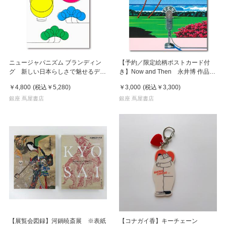
ニュージャパニズム ブランディン
【予約／限定絵柄ポストカード付
グ 新しい日本らしさで魅せるデザ
き】Now and Then 永井博 作品
イン
集 ※8月下旬頃の発送予定
￥4,800
(税込
￥5,280
)
￥3,000
(税込
￥3,300
)
銀座 蔦屋書店
銀座 蔦屋書店
【展覧会図録】河鍋暁斎展 ※表紙
【コナガイ香】キーチェーン