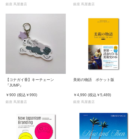
銀座 蔦屋書店
銀座 蔦屋書店
【コナガイ香】キーチェーン
美術の物語 ポケット版
『JUMP』
￥900
(税込
￥990
)
￥4,990
(税込
￥5,489
)
銀座 蔦屋書店
銀座 蔦屋書店