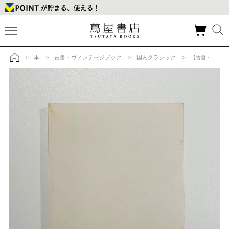
本
古書・ヴィンテージブック
国内クラシック
>
>
>
> 【古書・サイン入・限定500部】鴨居羊子 『ミス・ペテン』 撮影：細江英公の商品詳細
トップ