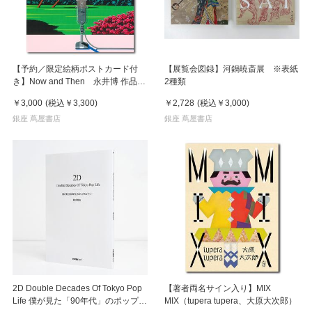
【予約／限定絵柄ポストカード付
【展覧会図録】河鍋暁斎展 ※表紙
き】Now and Then 永井博 作品
2種類
集 ※8月下旬頃の発送予定
￥3,000
(税込
￥3,300
)
￥2,728
(税込
￥3,000
)
銀座 蔦屋書店
銀座 蔦屋書店
2D Double Decades Of Tokyo Pop
【著者両名サイン入り】MIX
Life 僕が見た「90年代」のポップカ
MIX（tupera tupera、大原大次郎）