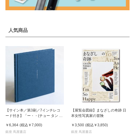
人気商品
【サイン本／第3刷／7インチレコ
【展覧会図録】まなざしの奇跡 日
ード付き】「ー・・(チョー タン タ
本女性写真家の冒険
ン)」 濵本奏 写真集
￥6,364
(税込
￥7,000
)
￥3,500
(税込
￥3,850
)
銀座 蔦屋書店
銀座 蔦屋書店