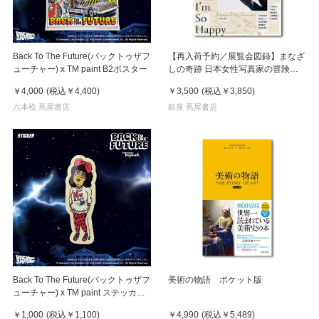
Back To The Future(バックトゥザフ
【再入荷予約／展覧会図録】まなざ
ューチャー) x TM paint B2ポスター
しの奇跡 日本女性写真家の冒険
※8月中旬頃入荷予定
￥4,000
(税込
￥4,400
)
￥3,500
(税込
￥3,850
)
六本松 蔦屋書店
銀座 蔦屋書店
Back To The Future(バックトゥザフ
美術の物語 ポケット版
ューチャー) x TM paint ステッカー
Linda(リンダ)
￥1,000
(税込
￥1,100
)
￥4,990
(税込
￥5,489
)