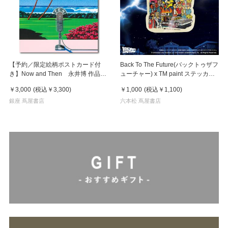
【予約／限定絵柄ポストカード付
Back To The Future(バックトゥザフ
き】Now and Then 永井博 作品
ューチャー) x TM paint ステッカー
集 ※8月下旬頃の発送予定
Key Visual
￥3,000
(税込
￥3,300
)
￥1,000
(税込
￥1,100
)
銀座 蔦屋書店
六本松 蔦屋書店