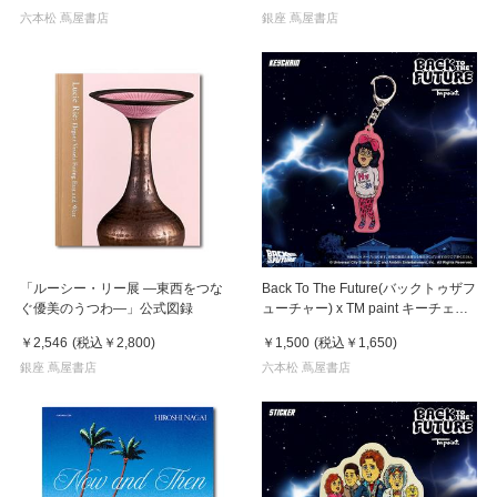
六本松 蔦屋書店
銀座 蔦屋書店
「ルーシー・リー展 ―東西をつな
Back To The Future(バックトゥザフ
ぐ優美のうつわ―」公式図録
ューチャー) x TM paint キーチェー
ン Linda(リンダ)
￥2,546
(税込
￥2,800
)
￥1,500
(税込
￥1,650
)
銀座 蔦屋書店
六本松 蔦屋書店