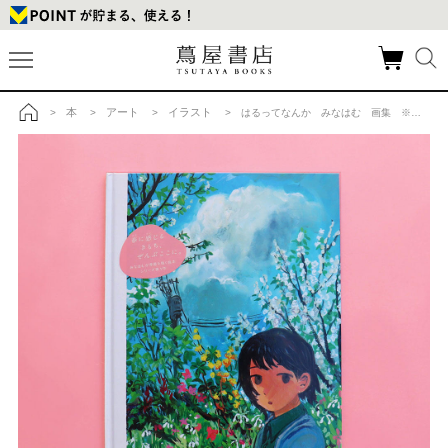
本
アート
イラスト
>
>
>
> はるってなんか みなはむ 画集 ※在庫がない場合はお取り寄せに2週間の商品詳細
トップ