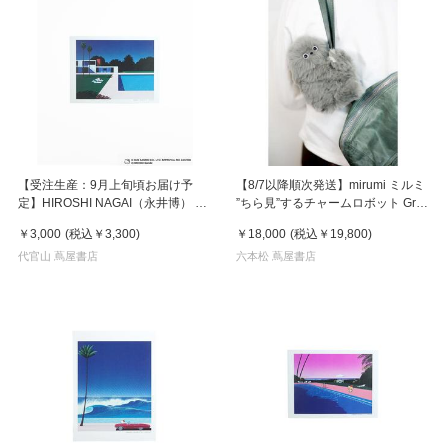
【受注生産：9月上旬頃お届け予
【8/7以降順次発送】mirumi ミルミ
定】HIROSHI NAGAI（永井博） ×
”ちら見”するチャームロボット Gray
HELLO KITTY （ハローキティ） ポ
グレー
￥3,000
(税込
￥3,300
)
￥18,000
(税込
￥19,800
)
スター / KTHN-PT Untitled 3
代官山 蔦屋書店
六本松 蔦屋書店