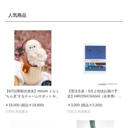
人気商品
【8/7以降順次発送】mirumi ミルミ
【受注生産：9月上旬頃お届け予
”ちら見”するチャームロボット Ivory
定】HIROSHI NAGAI（永井博） ×
アイボリー
HELLO KITTY （ハローキティ） ポ
￥18,000
(税込
￥19,800
)
￥3,000
(税込
￥3,300
)
スター / KTHN-PT Untitled 1
六本松 蔦屋書店
代官山 蔦屋書店