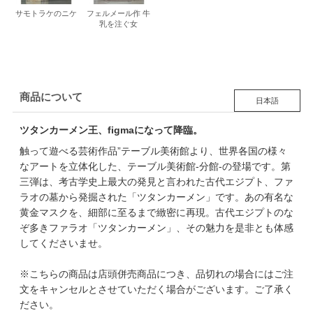
サモトラケのニケ
フェルメール作 牛
乳を注ぐ女
商品について
日本語
ツタンカーメン王、figmaになって降臨。
触って遊べる芸術作品”テーブル美術館より、世界各国の様々
なアートを立体化した、テーブル美術館-分館-の登場です。第
三弾は、考古学史上最大の発見と言われた古代エジプト、ファ
ラオの墓から発掘された「ツタンカーメン」です。あの有名な
黄金マスクを、細部に至るまで緻密に再現。古代エジプトのな
ぞ多きファラオ「ツタンカーメン」、その魅力を是非とも体感
してくださいませ。
※こちらの商品は店頭併売商品につき、品切れの場合にはご注
文をキャンセルとさせていただく場合がございます。ご了承く
ださい。