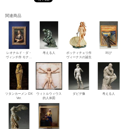
関連商品
レオナルド・ダ・
考える人
ボッティチェリ作
叫び
ヴィンチ作 モナ・
ヴィーナスの誕生
リザ
ツタンカーメン DX
ウィトルウィウス
ダビデ像
考える人
Ver.
的人体図