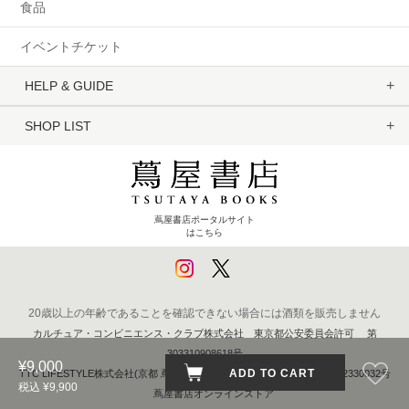
食品
イベントチケット
HELP & GUIDE
SHOP LIST
蔦屋書店ポータルサイト
はこちら
20歳以上の年齢であることを確認できない場合には酒類を販売しません
カルチュア・コンビニエンス・クラブ株式会社 東京都公安委員会許可 第
303310908618号
¥9,000
ADD TO CART
TTC LIFESTYLE株式会社(京都 蔦屋書店) 京都府公安委員会 第611262330032号
税込 ¥9,900
蔦屋書店オンラインストア