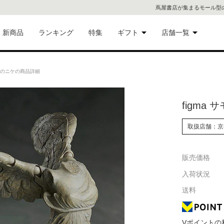
蔦屋書店が集まるモール型
新商品
ランキング
特集
ギフト
店舗一覧
二子
術品
ギフトにおすすめ
ラケのニケの商品詳細
蔦屋
eギフト
figma
代官
取扱店舗：京
屋書
像・音
銀座
販売価格
入荷状況
書店
具
送料
六本
貨
屋書
Vポイントの