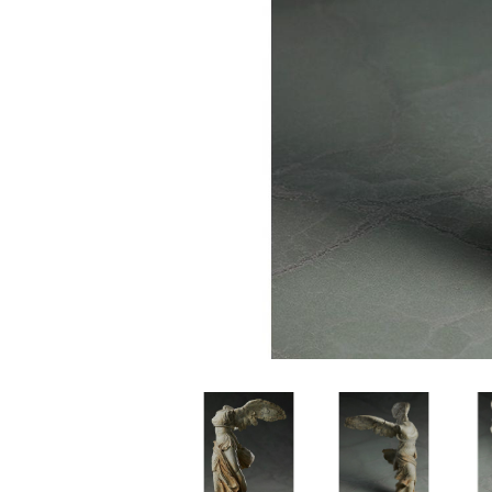
家
食
e