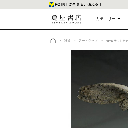
カテゴリー
美
雑貨
アートグッズ
>
>
> figma サモト
トップ
本
映
楽
文
雑