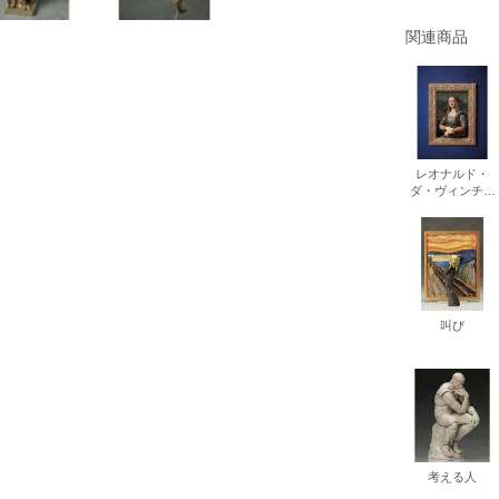
書店
関連商品
六本
屋書
レオナルド・
ダ・ヴィンチ作
モナ・リザ
叫び
考える人