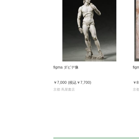
figma ダビデ像
fi
￥7,000
(税込
￥7,700
)
￥8
京都 蔦屋書店
京都