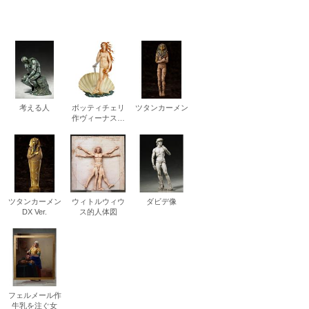
松 蔦
店
考える人
ボッティチェリ
ツタンカーメン
作ヴィーナスの
誕生
ツタンカーメン
ウィトルウィウ
ダビデ像
DX Ver.
ス的人体図
フェルメール作
牛乳を注ぐ女