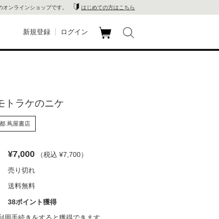
のオンラインショップです。
はじめての方はこちら
新規登録
ログイン
カ
玉川
ート
家電
 サモトラケのニケ
山 蔦
都 蔦屋書店
店
 蔦屋
¥7,000
（税込 ¥7,700
）
売り切れ
送料無料
木 蔦
38ポイント獲得
店
利用手続き
をすると獲得できます