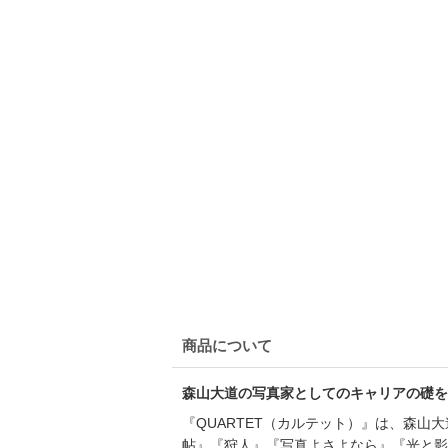
商品について
森山大道の写真家としてのキャリアの礎を
『QUARTET（カルテット）』は、森
帖』『狩人』『写真よさよなら』『光と影