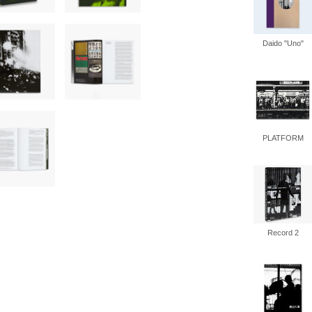
書店
Daido "Uno"
六本
屋書
PLATFORM
Record 2