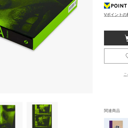
京都
Vポイントの
電
書店
品
京都
蔦屋
ギフト
梅田
こ
書店
枚方
書店
関連商品
広島