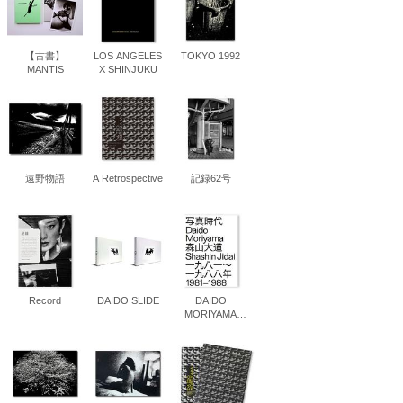
【古書】
LOS ANGELES
TOKYO 1992
松 蔦
MANTIS
X SHINJUKU
店
遠野物語
A Retrospective
記録62号
Record
DAIDO SLIDE
DAIDO
MORIYAMA
SHASHIN JIDAI