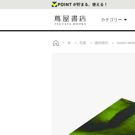
カテゴリー
美
本
写真
国内現代
>
>
>
> DAIDO MOR
トップ
本
映
楽
文
雑