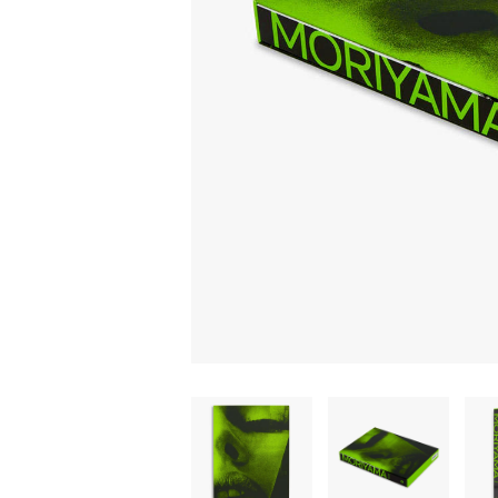
家
食
e