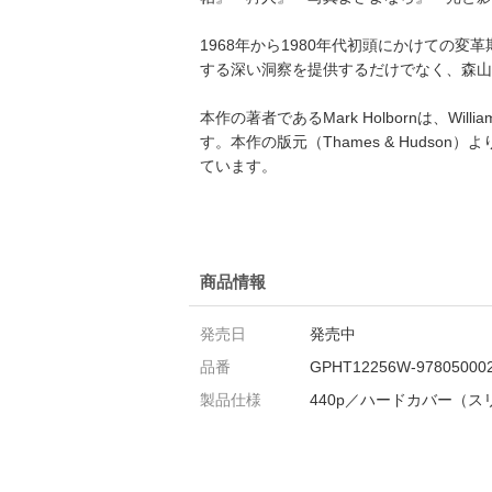
1968年から1980年代初頭にかけて
する深い洞察を提供するだけでなく、森山
本作の著者であるMark Holbornは、Wi
す。本作の版元（Thames & Hudson）より
ています。
商品情報
発売日
発売中
品番
GPHT12256W-97805000
製品仕様
440p／ハードカバー（スリッ