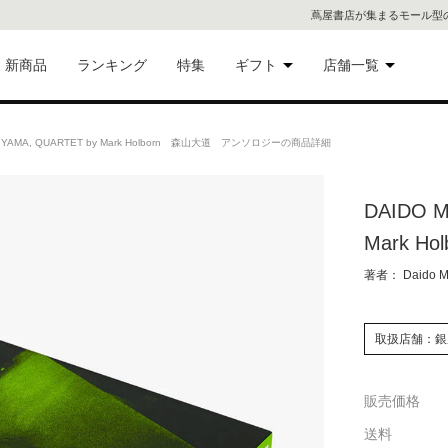
蔦屋書店が集まるモール型
新商品
ランキング
特集
ギフト
店舗一覧
二子
術品
ギフトにおすすめ
IYAMA, QUARTET by Mark Holborn 森山大道 アンソロジーの商品詳細
蔦屋
eギフト
DAIDO M
代官
Mark 
屋書
像・音
著者： Daido 
銀座
取扱店舗：銀
書店
具
販売価格
六本
送料
貨
屋書