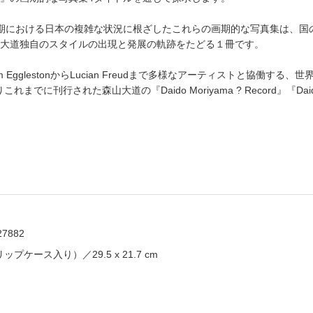
の変革期における日本の複雑な状況に根ざしたこれらの画期的な写真集は、
大道独自のスタイルの出現と発展の軌跡をたどる１冊です。
lliam EgglestonからLucian Freudまで多様なアーティストと協
これまでに刊行された森山大道の『Daido Moriyama ? Record』『Daido
27882
プケース入り）／29.5 x 21.7 cm