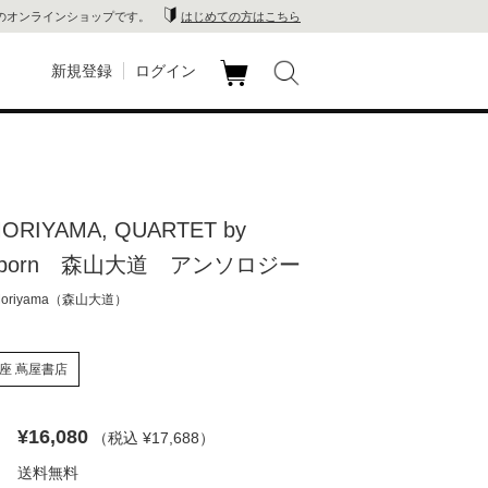
のオンラインショップです。
はじめての方はこちら
新規登録
ログイン
カ
玉川
ート
家電
ORIYAMA, QUARTET by
山 蔦
Holborn 森山大道 アンソロジー
店
Moriyama（森山大道）
 蔦屋
座 蔦屋書店
¥16,080
（税込 ¥17,688
）
木 蔦
送料無料
店