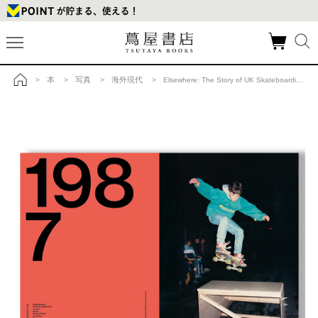
本
写真
海外現代
>
>
>
> Elsewhere: The Story of UK Skateboarding 1987-2002 イギリスにおけるスケートボードの歴史をまとめた1冊の商品詳細
トップ