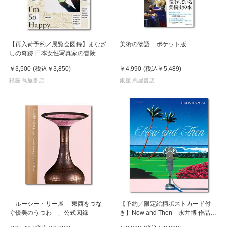
【再入荷予約／展覧会図録】まなざ
美術の物語 ポケット版
しの奇跡 日本女性写真家の冒険
※8月中旬頃入荷予定
￥3,500
(税込
￥3,850
)
￥4,990
(税込
￥5,489
)
銀座 蔦屋書店
銀座 蔦屋書店
「ルーシー・リー展 ―東西をつな
【予約／限定絵柄ポストカード付
ぐ優美のうつわ―」公式図録
き】Now and Then 永井博 作品
集 ※8月下旬頃の発送予定