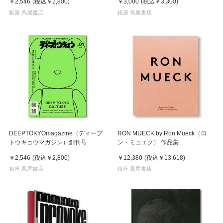
￥2,546
(税込
￥2,800
)
￥3,000
(税込
￥3,300
)
銀座 蔦屋書店
銀座 蔦屋書店
DEEPTOKYOmagazine（ディープ
RON MUECK by Ron Mueck（ロ
トウキョウマガジン）創刊号
ン・ミュエク） 作品集
￥2,546
(税込
￥2,800
)
￥12,380
(税込
￥13,618
)
銀座 蔦屋書店
銀座 蔦屋書店