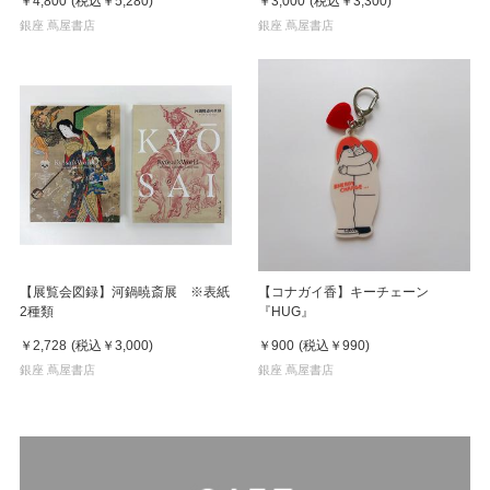
￥4,800
(税込
￥5,280
)
￥3,000
(税込
￥3,300
)
銀座 蔦屋書店
銀座 蔦屋書店
【展覧会図録】河鍋暁斎展 ※表紙
【コナガイ香】キーチェーン
2種類
『HUG』
￥2,728
(税込
￥3,000
)
￥900
(税込
￥990
)
銀座 蔦屋書店
銀座 蔦屋書店