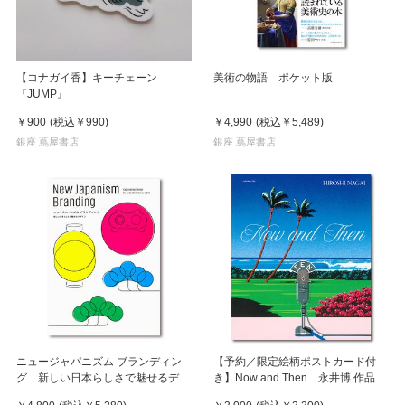
【コナガイ香】キーチェーン
美術の物語 ポケット版
『JUMP』
￥900
(税込
￥990
)
￥4,990
(税込
￥5,489
)
銀座 蔦屋書店
銀座 蔦屋書店
ニュージャパニズム ブランディン
【予約／限定絵柄ポストカード付
グ 新しい日本らしさで魅せるデザ
き】Now and Then 永井博 作品
イン
集 ※8月下旬頃の発送予定