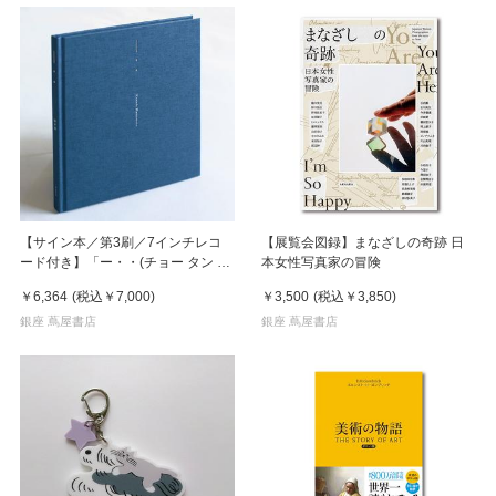
【サイン本／第3刷／7インチレコ
【展覧会図録】まなざしの奇跡 日
ード付き】「ー・・(チョー タン タ
本女性写真家の冒険
ン)」 濵本奏 写真集
￥6,364
(税込
￥7,000
)
￥3,500
(税込
￥3,850
)
銀座 蔦屋書店
銀座 蔦屋書店