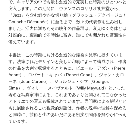
で、キャリアの中でも最も創造的で充実した時期のひとつへと
突入します。この期間に、ヴァンスのロザリオ礼拝堂から、
『Jazz』を含む鮮やかな切り絵（グワッシュ・デクパージュ /
Gouache Découpée）に至るまで、数々の代表作を生み出し
ました。活力に満ちたその晩年の作品群は、衰えゆく身体とは
対照的に、躍動的で即時性に富み、誰にでも開かれた普遍性を
備えています。
本書は、この時期における創造的な爆発を見事に捉えていま
す。洗練されたデザインと美しい印刷によって構成され、作者
の作品を大判で収録するとともに、ピエール・アダン（Pierre
Adant）、ロバート・キャパ（Robert Capa）、ジャン・カロ
ーネ（Jean Carone）、ジョルジュ・シマ（Georges
Sima）、ヴィリー・メイヴァルト（Willy Maywald）といった
著名な写真家陣による、これまであまり公開されてこなかった
アトリエでの写真も掲載されています。専門家による解説とと
もに展開されるこの視覚的対話は、作者の晩年の理解を深める
と同時に、芸術と生のあいだにある密接な関係を鮮やかに伝え
ています。