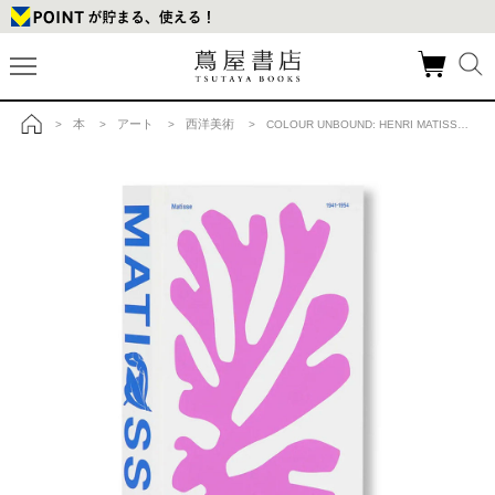
本
アート
西洋美術
>
>
>
> COLOUR UNBOUND: HENRI MATISSE 1941-1954 by Henri Matisse（アンリ・マティス） 作品集の商品詳細
トップ