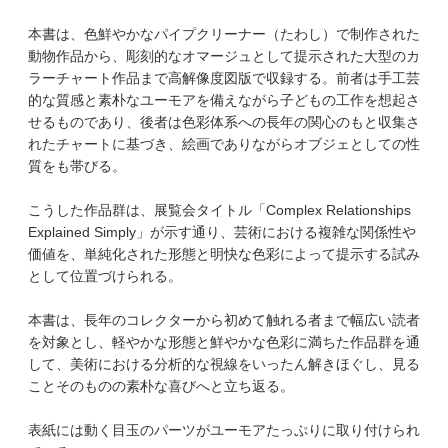
本書は、色鮮やかなパイプクリーナー（たわし）で制作された
動物作品から、彫刻的なオマージュとして提示された大型のカ
ラーチャート作品まで高解像度図版で収録する。前者は手工芸
的な質感と素朴なユーモアを備えながら子どもの工作を想起さ
せるものであり、後者は色彩体系への長年の関心のもと収集さ
れたチャートに基づき、絵画でありながらオブジェとしての性
質をも帯びる。
こうした作品群は、展覧会タイトル「Complex Relationships
Explained Simply」が示す通り、芸術における複雑な関係性や
価値を、単純化された形態と明快な色彩によって提示する試み
として位置づけられる。
本書は、長年のコレクターから初めて触れる者まで幅広い読者
を対象とし、軽やかな形態と鮮やかな色彩に満ちた作品群を通
して、美術における分析的な視線をいったん解きほぐし、見る
ことそのものの素朴な喜びへと立ち返る。
表紙には動く目玉のパーツがユーモアたっぷりに取り付けられ