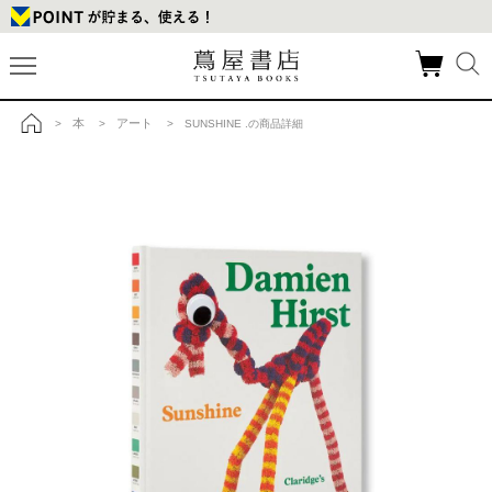
本
アート
>
>
> SUNSHINE .の商品詳細
トップ