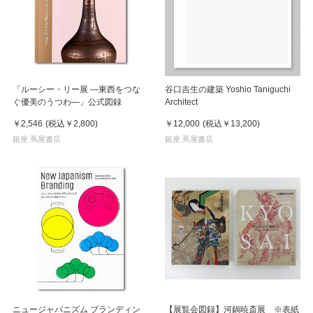
「ルーシー・リー展 ―東西をつな
谷口吉生の建築 Yoshio Taniguchi
ぐ優美のうつわ―」公式図録
Architect
￥2,546
(税込
￥2,800
)
￥12,000
(税込
￥13,200
)
銀座 蔦屋書店
銀座 蔦屋書店
ニュージャパニズム ブランディン
【展覧会図録】河鍋暁斎展 ※表紙