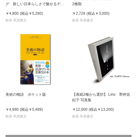
グ 新しい日本らしさで魅せるデザ
2種類
イン
￥4,800
(税込
￥5,280
)
￥2,728
(税込
￥3,000
)
銀座 蔦屋書店
銀座 蔦屋書店
美術の物語 ポケット版
【表紙2種から選択】 Lirio 野村佐
紀子 写真集
￥4,990
(税込
￥5,489
)
￥12,000
(税込
￥13,200
)
銀座 蔦屋書店
銀座 蔦屋書店