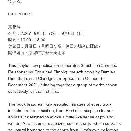
ている。
EXHIBITION:
京都展
会期：2026年6月3日（水）- 9月6日（日）
時間：10:00 - 18:00
休館日：月曜日（月曜日が祝・休日の場合は開館）
開催場所：京都市京セラ美術館
This playful new publication celebrates Sunshine (Complex
Relationships Explained Simply), the exhibition by Damien
Hirst that ran at Claridge’s ArtSpace from October to
December 2021, bringing together a group of works shown
collectively for the first time.
The book features high-resolution images of every work
included in the exhibition, from Hirst’s iconic pipe cleaner
animals ? designed to evoke a child-like sense of joy and
wonder ? to his bold, oversized colour charts, which serve as
sculptural homages to the charts from Hirst’s own collection