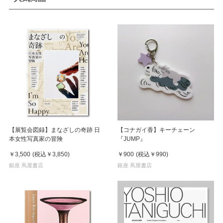
【展覧会図録】まなざしの奇跡 日
【コナガイ香】キーチェーン
本女性写真家の冒険
『JUMP』
￥3,500
(税込
￥3,850
)
￥900
(税込
￥990
)
銀座 蔦屋書店
銀座 蔦屋書店