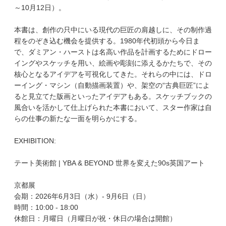
～10月12日）。
本書は、創作の只中にいる現代の巨匠の肩越しに、その制作過
程をのぞき込む機会を提供する。1980年代初頭から今日ま
で、ダミアン・ハーストは名高い作品を計画するためにドロー
イングやスケッチを用い、絵画や彫刻に添えるかたちで、その
核心となるアイデアを可視化してきた。それらの中には、ドロ
ーイング・マシン（自動描画装置）や、架空の“古典巨匠”によ
ると見立てた版画といったアイデアもある。スケッチブックの
風合いを活かして仕上げられた本書において、スター作家は自
らの仕事の新たな一面を明らかにする。
EXHIBITION:
テート美術館 | YBA & BEYOND 世界を変えた90s英国アート
京都展
会期：2026年6月3日（水）- 9月6日（日）
時間：10:00 - 18:00
休館日：月曜日（月曜日が祝・休日の場合は開館）