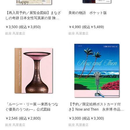
【再入荷予約／展覧会図録】まなざ
美術の物語 ポケット版
しの奇跡 日本女性写真家の冒 険
※8月中旬頃入荷予定
￥3,500
(税込
￥3,850
)
￥4,990
(税込
￥5,489
)
銀座 蔦屋書店
銀座 蔦屋書店
「ルーシー・リー展 ―東西をつな
【予約／限定絵柄ポストカード付
ぐ優美のうつわ―」公式図録
き】Now and Then 永井博 作品
集 ※8月下旬頃の発送予定
￥2,546
(税込
￥2,800
)
￥3,000
(税込
￥3,300
)
銀座 蔦屋書店
銀座 蔦屋書店