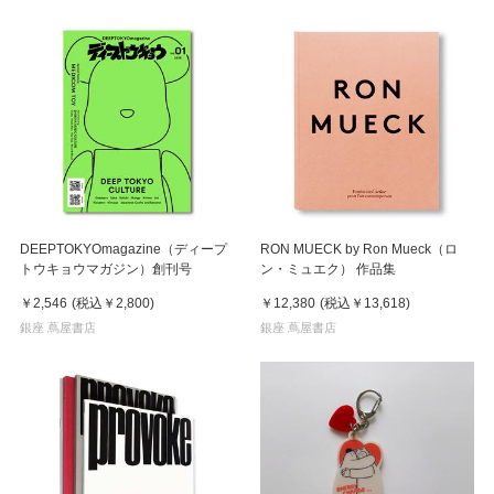
DEEPTOKYOmagazine（ディープ
RON MUECK by Ron Mueck（ロ
トウキョウマガジン）創刊号
ン・ミュエク） 作品集
￥2,546
(税込
￥2,800
)
￥12,380
(税込
￥13,618
)
銀座 蔦屋書店
銀座 蔦屋書店