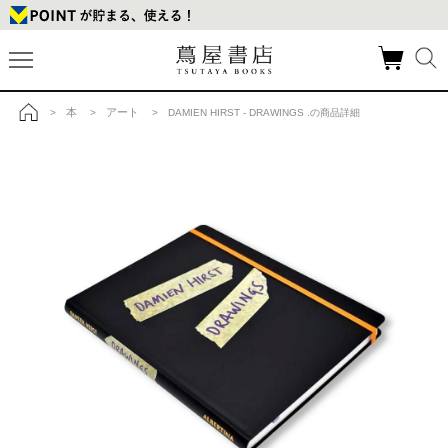
本
アート
>
>
> DAMIEN HIRST - DRAWINGS .の商品詳細
トップ