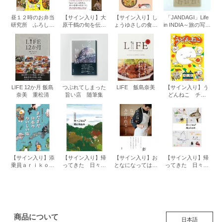
昼１２時のお弁当
【サイン入り】大
【サイン入り】し
「JANDAGI」Life
研究所 ふろしき
原千鶴の旬を伝え
ょうゆさしの食い
in INDIA～旅の写真
付き特装版
る おもてなしごは
しん本おかわり
とTara booksのア
ん
１ スケラッコ
トリエ～ 疋田千
里
LIFE 12か月 飯島
つぶれてしまった
LIFE 飯島奈美
【サイン入り】う
奈美 重松清
旨い店 随筆集
どんねこ チー
ム・ピザねこ、は
いチーズ！ スケ
ラッコ
【サイン入り】添
【サイン入り】帰
【サイン入り】お
【サイン入り】帰
乗員ａｒｉｋｏ
ってきた 日々ご
となになってはみ
ってきた 日々ご
まだまだ日本のお
はん⑮ 高山なお
たけれど 飛田和緒
はん⑭ 高山なお
いしい旅
み
み
商品について
日本語