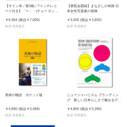
【サイン本／第3刷／7インチレコ
【展覧会図録】まなざしの奇跡 日
ード付き】「ー・・(チョー タン タ
本女性写真家の冒険
ン)」 濵本奏 写真集
￥6,364
(税込
￥7,000
)
￥3,500
(税込
￥3,850
)
銀座 蔦屋書店
銀座 蔦屋書店
美術の物語 ポケット版
ニュージャパニズム ブランディン
グ 新しい日本らしさで魅せるデザ
イン
￥4,990
(税込
￥5,489
)
￥4,800
(税込
￥5,280
)
銀座 蔦屋書店
銀座 蔦屋書店