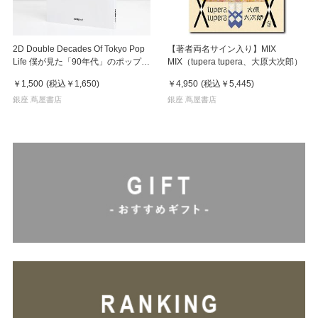
2D Double Decades Of Tokyo Pop
【著者両名サイン入り】MIX
Life 僕が見た「90年代」のポップカ
MIX（tupera tupera、大原大次郎）
ルチャー 鈴木哲也（著）
￥1,500
(税込
￥1,650
)
￥4,950
(税込
￥5,445
)
銀座 蔦屋書店
銀座 蔦屋書店