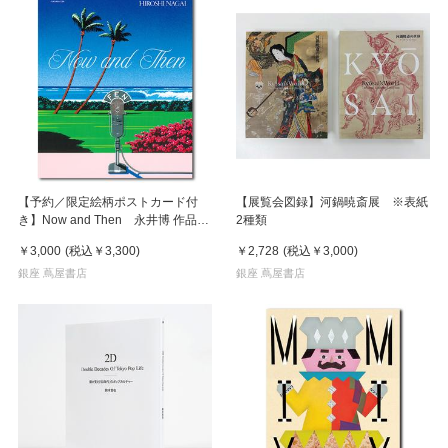
【予約／限定絵柄ポストカード付
【展覧会図録】河鍋暁斎展 ※表紙
き】Now and Then 永井博 作品
2種類
集 ※8月下旬頃の発送予定
￥3,000
(税込
￥3,300
)
￥2,728
(税込
￥3,000
)
銀座 蔦屋書店
銀座 蔦屋書店