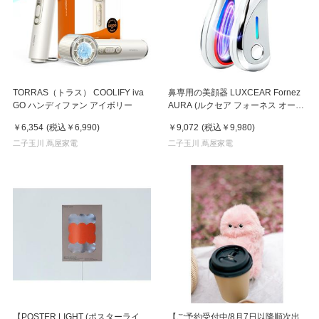
TORRAS（トラス） COOLIFY iva
鼻専用の美顔器 LUXCEAR Fornez
GO ハンディファン アイボリー
AURA (ルクセア フォーネス オー
ラ)2026年新型モデル【美顔器】
￥6,354
(税込
￥6,990
)
￥9,072
(税込
￥9,980
)
二子玉川 蔦屋家電
二子玉川 蔦屋家電
【POSTER LIGHT (ポスターライ
【ご予約受付中/8月7日以降順次出