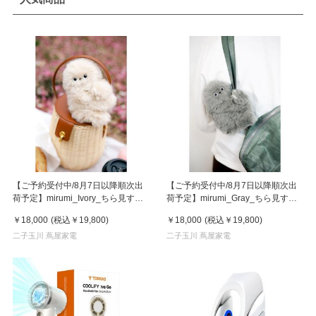
【ご予約受付中/8月7日以降順次出
【ご予約受付中/8月7日以降順次出
荷予定】mirumi_Ivory_ちら見する
荷予定】mirumi_Gray_ちら見する
チャームロボット「みるみ」アイボ
チャームロボット「みるみ」グレー
￥18,000
(税込
￥19,800
)
￥18,000
(税込
￥19,800
)
リー
二子玉川 蔦屋家電
二子玉川 蔦屋家電