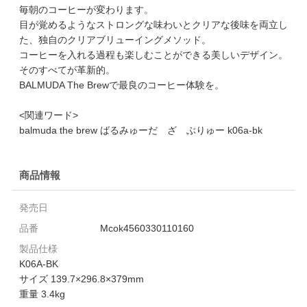
毎朝のコーヒーが変わります。
目が覚めるようなストロングな味わいとクリアな後味を両立し
た、独自のクリアブリューイングメソッド。
コーヒーを入れる過程も楽しむことができる美しいデザイン。
そのすべてが革新的。
BALMUDA The Brewで最良のコーヒー体験を。
<関連ワード>
balmuda the brew ばるみゅーだ ざ ぶりゅー k06a-bk
商品情報
発売日
品番
Mcok4560330110160
製品仕様
K06A-BK
サイズ 139.7×296.8×379mm
重量 3.4kg