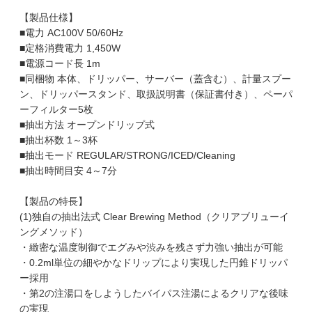
【製品仕様】
■電力 AC100V 50/60Hz
■定格消費電力 1,450W
■電源コード長 1m
■同梱物 本体、ドリッパー、サーバー（蓋含む）、計量スプー
ン、ドリッパースタンド、取扱説明書（保証書付き）、ペーパ
ーフィルター5枚
■抽出方法 オープンドリップ式
■抽出杯数 1～3杯
■抽出モード REGULAR/STRONG/ICED/Cleaning
■抽出時間目安 4～7分
【製品の特長】
(1)独自の抽出法式 Clear Brewing Method（クリアブリューイ
ングメソッド）
・緻密な温度制御でエグみや渋みを残さず力強い抽出が可能
・0.2ml単位の細やかなドリップにより実現した円錐ドリッパ
ー採用
・第2の注湯口をしようしたバイパス注湯によるクリアな後味
の実現