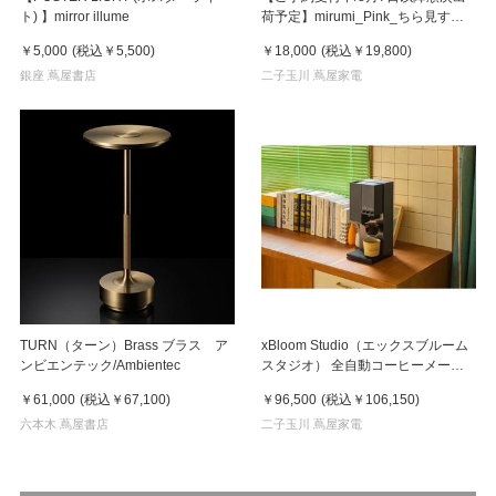
ト) 】mirror illume
荷予定】mirumi_Pink_ちら見する
チャームロボット「みるみ」ピンク
￥5,000
(税込
￥5,500
)
￥18,000
(税込
￥19,800
)
銀座 蔦屋書店
二子玉川 蔦屋家電
TURN（ターン）Brass ブラス ア
xBloom Studio（エックスブルーム
ンビエンテック/Ambientec
スタジオ） 全自動コーヒーメーカ
ー ミッドナイトブラック
￥61,000
(税込
￥67,100
)
￥96,500
(税込
￥106,150
)
六本木 蔦屋書店
二子玉川 蔦屋家電