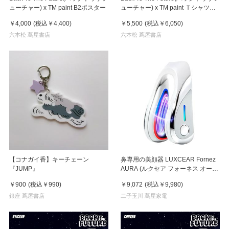
ューチャー) x TM paint B2ポスター
ューチャー) x TM paint Ｔシャツ
Marty(マーティ) & Doc(ドク)
￥4,000
(税込
￥4,400
)
￥5,500
(税込
￥6,050
)
六本松 蔦屋書店
六本松 蔦屋書店
【コナガイ香】キーチェーン
鼻専用の美顔器 LUXCEAR Fornez
『JUMP』
AURA (ルクセア フォーネス オー
ラ)2026年新型モデル【美顔器】
￥900
(税込
￥990
)
￥9,072
(税込
￥9,980
)
銀座 蔦屋書店
二子玉川 蔦屋家電