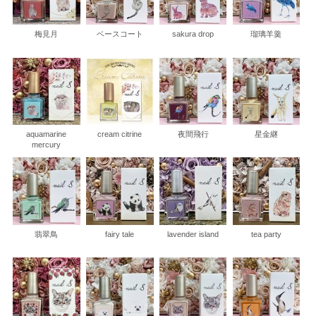
梅見月
ベースコート
sakura drop
瑠璃羊羹
aquamarine
cream citrine
夜間飛行
星金継
mercury
翡翠鳥
fairy tale
lavender island
tea party