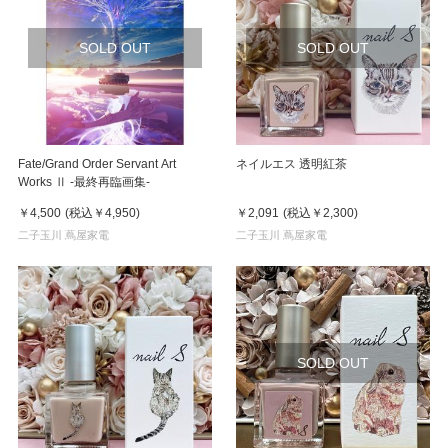
SOLD OUT
SOLD OUT
Fate/Grand Order Servant Art
ネイルエス 透明紅茶
Works Ⅱ -最終再臨画集-
￥4,500
(税込
￥4,950
)
￥2,091
(税込
￥2,300
)
二子玉川 蔦屋家電
二子玉川 蔦屋家電
SOLD OUT