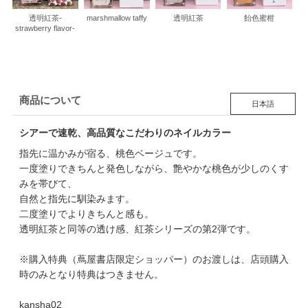
透明紅茶-
marshmallow taffy
透明紅茶
飴色蜜柑
strawberry flavor-
商品について
日本語
シアーで速乾、高品質なこだわりのネイルカラー
指先に温かみが宿る、桃色ベージュです。
一度塗りできちんと発色しながら、艶やかな桃色が少しのくす
みを帯びて、
自然と指先に馴染みます。
二度塗りでよりきちんと感も。
透明紅茶と同等の透け感、紅茶シリーズの第2弾です。
※購入特典（蔦屋書店限定ショッパー）のお渡しは、店頭購入
時のみとなり特典はつきません。
kansha02