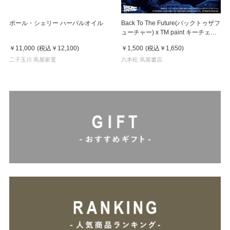
ポール・シェリー ハーバルオイル
Back To The Future(バックトゥザフ
ューチャー) x TM paint キーチェー
ン Linda(リンダ)
￥11,000
(税込
￥12,100
)
￥1,500
(税込
￥1,650
)
二子玉川 蔦屋家電
六本松 蔦屋書店