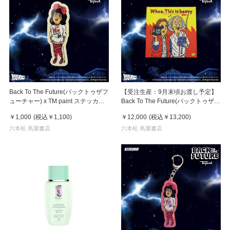
Back To The Future(バックトゥザフ
【受注生産：9月末頃お渡し予定】
ューチャー) x TM paint ステッカー
Back To The Future(バックトゥザフ
Linda(リンダ)
ューチャー) x TM paint キャンバス
￥1,000
(税込
￥1,100
)
￥12,000
(税込
￥13,200
)
Marty & Doc(マーティ＆ドク)
六本松 蔦屋書店
六本松 蔦屋書店