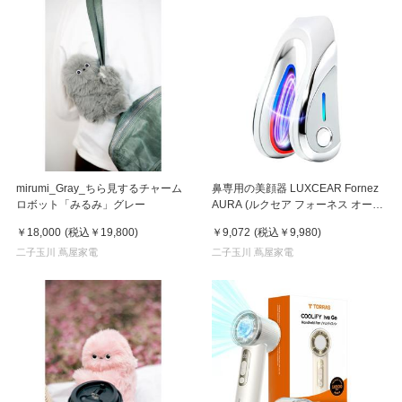
mirumi_Gray_ちら見するチャーム
鼻専用の美顔器 LUXCEAR Fornez
ロボット「みるみ」グレー
AURA (ルクセア フォーネス オー
ラ)2026年新型モデル【美顔器】
￥18,000
(税込
￥19,800
)
￥9,072
(税込
￥9,980
)
二子玉川 蔦屋家電
二子玉川 蔦屋家電