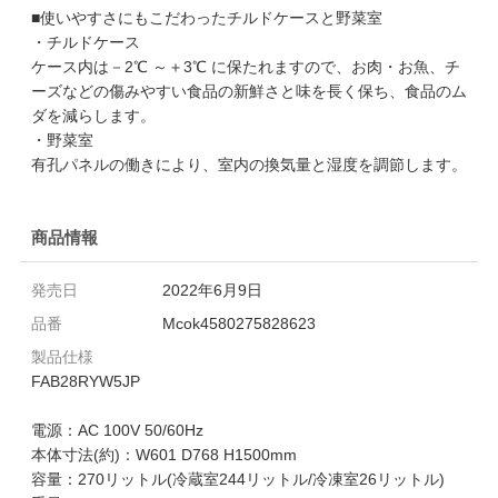
■使いやすさにもこだわったチルドケースと野菜室
・チルドケース
ケース内は－2℃ ～＋3℃ に保たれますので、お肉・お魚、チ
ーズなどの傷みやすい食品の新鮮さと味を長く保ち、食品のム
ダを減らします。
・野菜室
有孔パネルの働きにより、室内の換気量と湿度を調節します。
商品情報
発売日
2022年6月9日
品番
Mcok4580275828623
製品仕様
FAB28RYW5JP
電源：AC 100V 50/60Hz
本体寸法(約)：W601 D768 H1500mm
容量：270リットル(冷蔵室244リットル/冷凍室26リットル)