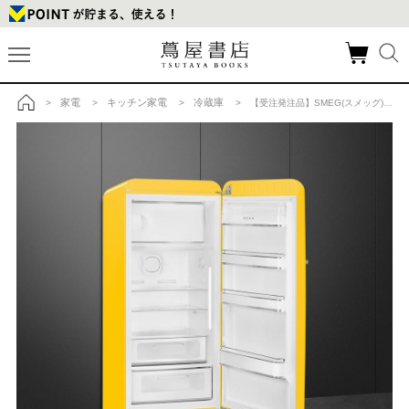
家電
キッチン家電
冷蔵庫
>
>
>
> 【受注発注品】SMEG(スメッグ)冷蔵庫 FAB28(イエロー)の商品詳細
トップ