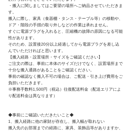
・搬入に関しましてはご要望の場所へご納品させていただきま
す。
搬入に際し、家具（食器棚・タンス・テーブル等）の移動や、
ドア・階段の手摺の取り外しなどの作業は承れません。
すぐに電源プラグを入れると、圧縮機の故障の原因になる可能
性があります。
そのため、設置後20分以上経過してから電源プラグを差し込
んでいただければと思います。
【搬入経路・設置場所・サイズをご確認ください】
ご注文の際は、事前に本体のサイズだけでなく、設置場所まで
十分な搬入通路があることをご確認ください。
事前の確認なく搬入不可の場合は、ご配送・引き上げ費用をご
負担いただきます。
※事務手数料1,500円（税込）往復配送料金（配送エリアによ
り配送料金は異なります）
◆事前にご確認いただきたいこと◆
1、搬入経路に他の家財が存在し、搬入幅が取れない
搬入先のお部屋までの経路に、家具、装飾品等がありますか、