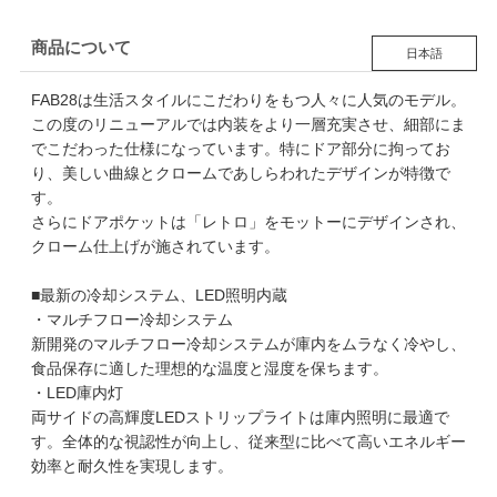
商品について
日本語
FAB28は生活スタイルにこだわりをもつ人々に人気のモデル。
この度のリニューアルでは内装をより一層充実させ、細部にま
でこだわった仕様になっています。特にドア部分に拘ってお
り、美しい曲線とクロームであしらわれたデザインが特徴で
す。
さらにドアポケットは「レトロ」をモットーにデザインされ、
クローム仕上げが施されています。
■最新の冷却システム、LED照明内蔵
・マルチフロー冷却システム
新開発のマルチフロー冷却システムが庫内をムラなく冷やし、
食品保存に適した理想的な温度と湿度を保ちます。
・LED庫内灯
両サイドの高輝度LEDストリップライトは庫内照明に最適で
す。全体的な視認性が向上し、従来型に比べて高いエネルギー
効率と耐久性を実現します。