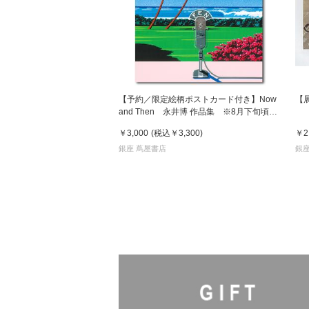
【予約／限定絵柄ポストカード付き】Now
【
and Then 永井博 作品集 ※8月下旬頃の
発送予定
￥3,000
(税込
￥3,300
)
￥2
銀座 蔦屋書店
銀座