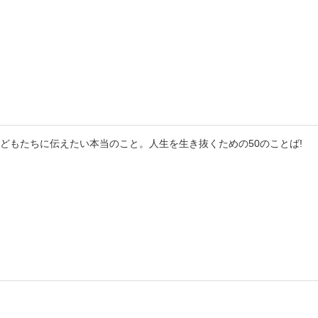
書店
六本
屋書
どもたちに伝えたい本当のこと。人生を生き抜くための50のことば!