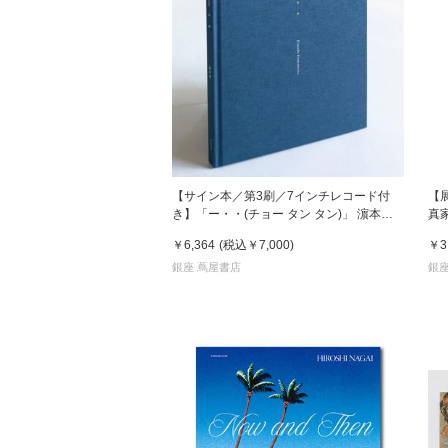
【サイン本／第3刷／7インチレコード付
【
き】「ー・・(チョー タン タン)」 濵本奏
真
写真集
￥6,364
(税込
￥7,000
)
￥3
銀座 蔦屋書店
銀座