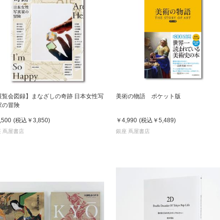
展覧会図録】まなざしの奇跡 日本女性写
美術の物語 ポケット版
家の冒険
,500
(税込
￥3,850
)
￥4,990
(税込
￥5,489
)
 蔦屋書店
銀座 蔦屋書店