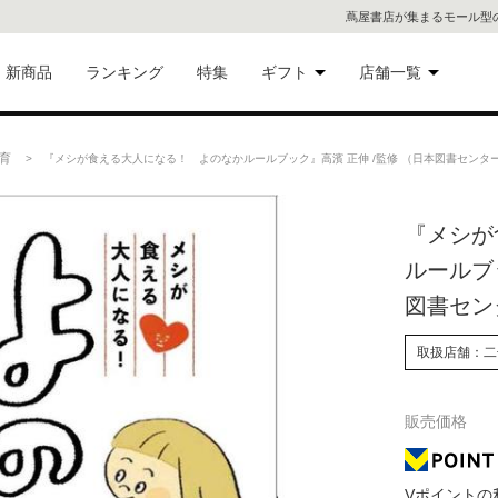
蔦屋書店が集まるモール型
新商品
ランキング
特集
ギフト
店舗一覧
二子
術品
ギフトにおすすめ
育
> 『メシが食える大人になる！ よのなかルールブック』高濱 正伸 /監修 （日本図書センター
蔦屋
eギフト
『メシが
代官
ルールブ
屋書
像・音
図書セン
銀座
取扱店舗：二
書店
具
販売価格
六本
貨
屋書
Vポイントの