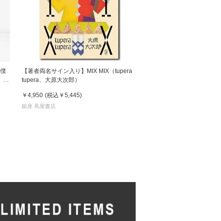
 僕
【著者両名サイン入り】MIX MIX（tupera
 鈴
tupera、大原大次郎）
￥4,950
(税込
￥5,445
)
銀座 蔦屋書店