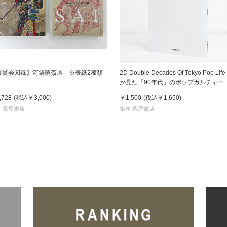
展覧会図録】河鍋暁斎展 ※表紙2種類
2D Double Decades Of Tokyo Pop Life
が見た「90年代」のポップカルチャー
木哲也（著）
,728
(税込
￥3,000
)
￥1,500
(税込
￥1,650
)
 蔦屋書店
銀座 蔦屋書店