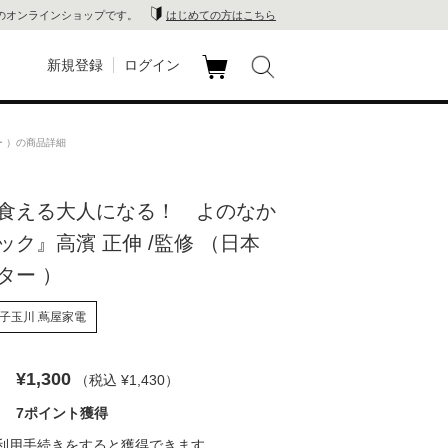
のオンラインショップです。
はじめての方はこちら
新規登録
ログイン
カ
玉川
ート
 ）の商品詳細
家電
食える大人になる！ よのなか
山 蔦
ック』高濱 正伸 /監修 （日本
店
ター ）
 蔦屋
子玉川 蔦屋家電
¥1,300
（税込 ¥1,430
）
木 蔦
7ポイント獲得
店
利用手続き
をすると獲得できます