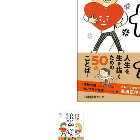
家
食
e