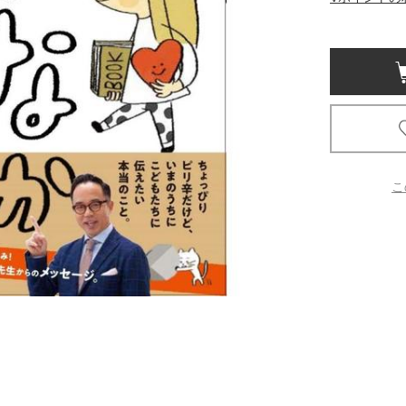
京都
電
書店
品
京都
蔦屋
ギフト
こ
梅田
書店
枚方
書店
広島