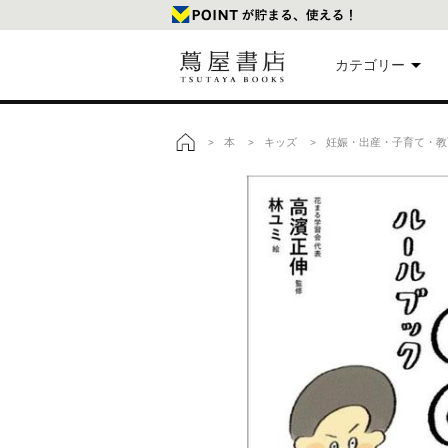
カテゴリー
美
本
キッズ
妊娠・出産・子育て・教
>
>
>
トップ
本
映
楽
文
雑