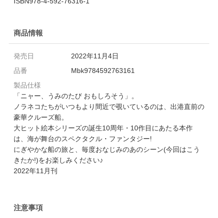
ISBN978-4-592-76316-1
商品情報
発売日
2022年11月4日
品番
Mbk9784592763161
製品仕様
「ニャー、うみのたび おもしろそう」。
ノラネコたちがいつもより間近で覗いているのは、出港直前の
豪華クルーズ船。
大ヒット絵本シリーズの誕生10周年・10作目にあたる本作
は、海が舞台のスペクタクル・ファンタジー!
にぎやかな船の旅と、毎度おなじみのあのシーン(今回はこう
きたか!)をお楽しみください♪
2022年11月刊
注意事項