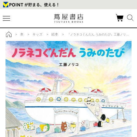
本
キッズ
絵本
>
>
>
> 『ノラネコぐんだん うみのたび』工藤ノリコ（白泉社）の商品詳細
トップ