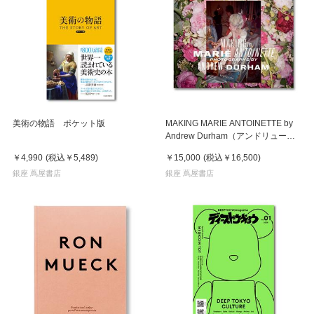
美術の物語 ポケット版
MAKING MARIE ANTOINETTE by
Andrew Durham（アンドリュー・
ダーハム）マリー・アントワネット
￥4,990
(税込
￥5,489
)
￥15,000
(税込
￥16,500
)
作品集
銀座 蔦屋書店
銀座 蔦屋書店