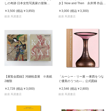
しの奇跡 日本女性写真家の冒険
き】Now and Then 永井博 作品
※8月中旬頃入荷予定
集 ※8月下旬頃の発送予定
￥3,500
(税込
￥3,850
)
￥3,000
(税込
￥3,300
)
銀座 蔦屋書店
銀座 蔦屋書店
【展覧会図録】河鍋暁斎展 ※表紙
「ルーシー・リー展 ―東西をつな
2種類
ぐ優美のうつわ―」公式図録
￥2,728
(税込
￥3,000
)
￥2,546
(税込
￥2,800
)
銀座 蔦屋書店
銀座 蔦屋書店