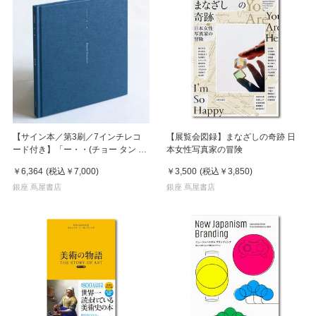
【サイン本／第3刷／7インチレコ
【展覧会図録】まなざしの奇跡 日
ード付き】「ー・・(チョー タン タ
本女性写真家の冒険
ン)」 濵本奏 写真集
￥6,364
(税込
￥7,000
)
￥3,500
(税込
￥3,850
)
銀座 蔦屋書店
銀座 蔦屋書店