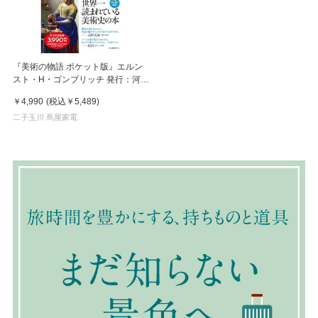
『美術の物語 ポケット版』エルン
スト・H・ゴンブリッチ 発行：河出
書房新社
￥4,990
(税込
￥5,489
)
二子玉川 蔦屋家電