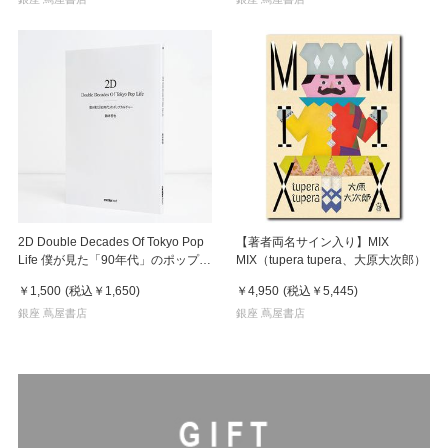
2D Double Decades Of Tokyo Pop
【著者両名サイン入り】MIX
Life 僕が見た「90年代」のポップカ
MIX（tupera tupera、大原大次郎）
ルチャー 鈴木哲也（著）
￥1,500
(税込
￥1,650
)
￥4,950
(税込
￥5,445
)
銀座 蔦屋書店
銀座 蔦屋書店