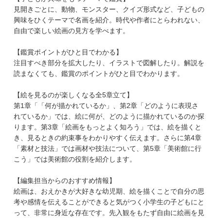
見開きごとに、動物、モンスター、クイズ形式など、子どもの
興味をひくテーマで名画を紹介。時代や作者にとらわれない、
自由で楽しい絵画の見方を学べます。
【鑑賞ポイントがひと目でわかる】
注目すべき部分を拡大したり、イラストで図解したり。解説を
読まなくても、鑑賞のポイントがひと目でわかります。
【絵を見るのが楽しくなる全5章立て】
第1章「「何が描かれているか」、第2章「どのように表現さ
れているか」では、絵に何が、どのように描かれているのか探
ります。第3章「絵画をもっとよく知ろう」では、絵を描くと
き、見るときの約束事をわかりやすく伝えます。さらに第4章
「素材と技法」では画材や技法について、第5章「美術館に行
こう」では美術館の役割を紹介します。
【編集担当からのおすすめ情報】
絵画は、おえかきが大好きな幼児期、絵を描くことで自分の思
考や感情を伝えることができると気がつく小学生の子どもにと
って、非常に身近な存在です。先入観をもたず自由に絵画を見