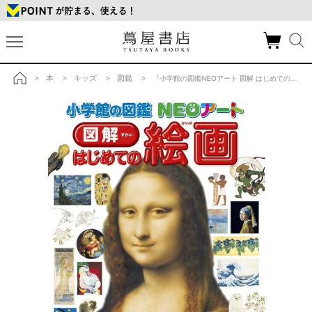
本
キッズ
図鑑
>
>
>
> 『小学館の図鑑NEOアート 図解 はじめての絵画』 青柳 正規(監修) 小学館の商品詳細
トップ