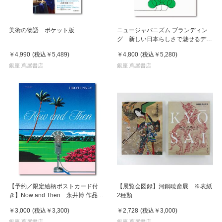
美術の物語 ポケット版
ニュージャパニズム ブランディン
グ 新しい日本らしさで魅せるデザ
イン
￥4,990
(税込
￥5,489
)
￥4,800
(税込
￥5,280
)
銀座 蔦屋書店
銀座 蔦屋書店
【予約／限定絵柄ポストカード付
【展覧会図録】河鍋暁斎展 ※表紙
き】Now and Then 永井博 作品
2種類
集 ※8月下旬頃の発送予定
￥3,000
(税込
￥3,300
)
￥2,728
(税込
￥3,000
)
銀座 蔦屋書店
銀座 蔦屋書店