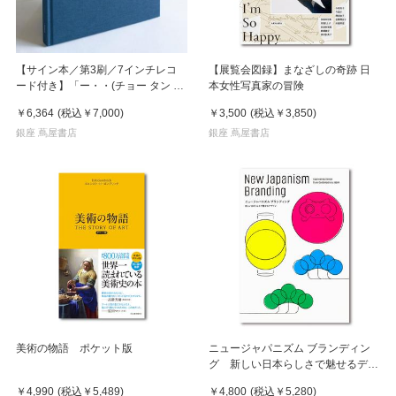
【サイン本／第3刷／7インチレコ
【展覧会図録】まなざしの奇跡 日
ード付き】「ー・・(チョー タン タ
本女性写真家の冒険
ン)」 濵本奏 写真集
￥6,364
(税込
￥7,000
)
￥3,500
(税込
￥3,850
)
銀座 蔦屋書店
銀座 蔦屋書店
美術の物語 ポケット版
ニュージャパニズム ブランディン
グ 新しい日本らしさで魅せるデザ
イン
￥4,990
(税込
￥5,489
)
￥4,800
(税込
￥5,280
)