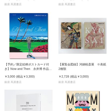
銀座 蔦屋書店
銀座 蔦屋書店
【予約／限定絵柄ポストカード付
【展覧会図録】河鍋暁斎展 ※表紙
き】Now and Then 永井博 作品
2種類
集 ※8月下旬頃の発送予定
￥3,000
(税込
￥3,300
)
￥2,728
(税込
￥3,000
)
銀座 蔦屋書店
銀座 蔦屋書店