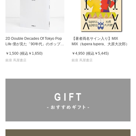
2D Double Decades Of Tokyo Pop
【著者両名サイン入り】MIX
Life 僕が見た「90年代」のポップカ
MIX（tupera tupera、大原大次郎）
ルチャー 鈴木哲也（著）
￥1,500
(税込
￥1,650
)
￥4,950
(税込
￥5,445
)
銀座 蔦屋書店
銀座 蔦屋書店