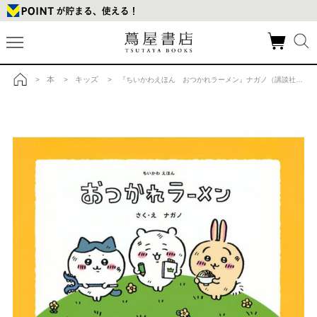
本
キッズ
>
>
> 『ちいかわえほん おつかれラーメン』ナガノ（講談社）の商品詳細
トップ