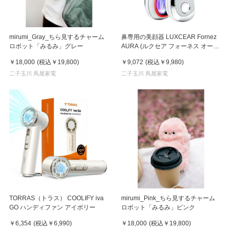
mirumi_Gray_ちら見するチャーム
鼻専用の美顔器 LUXCEAR Fornez
ロボット「みるみ」グレー
AURA (ルクセア フォーネス オー
ラ)2026年新型モデル【美顔器】
￥18,000
(税込
￥19,800
)
￥9,072
(税込
￥9,980
)
二子玉川 蔦屋家電
二子玉川 蔦屋家電
TORRAS（トラス） COOLIFY iva
mirumi_Pink_ちら見するチャーム
GO ハンディファン アイボリー
ロボット「みるみ」ピンク
￥6,354
(税込
￥6,990
)
￥18,000
(税込
￥19,800
)