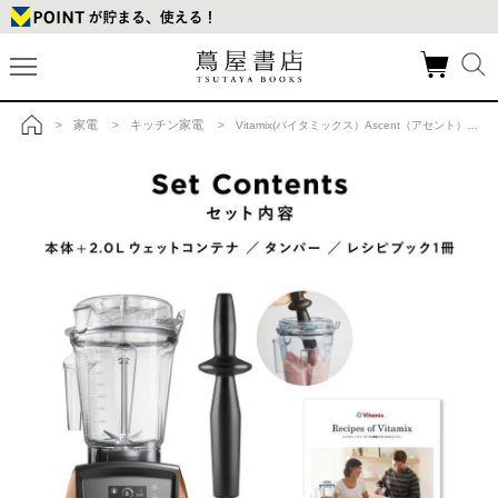
家電
キッチン家電
>
>
> Vitamix(バイタミックス）Ascent（アセント）A3500i Gold ラベル ホワイトの商品詳細
トップ