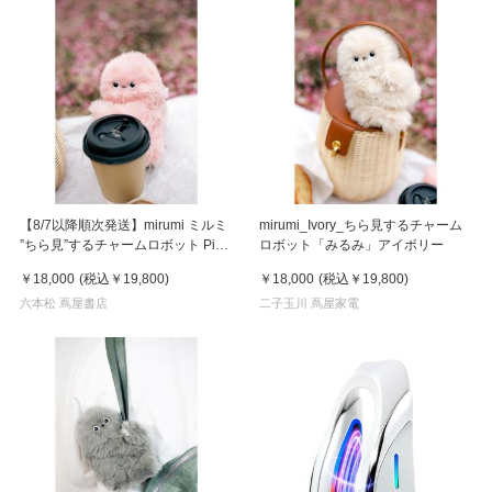
【8/7以降順次発送】mirumi ミルミ
mirumi_Ivory_ちら見するチャーム
”ちら見”するチャームロボット Pink
ロボット「みるみ」アイボリー
ピンク
￥18,000
(税込
￥19,800
)
￥18,000
(税込
￥19,800
)
六本松 蔦屋書店
二子玉川 蔦屋家電