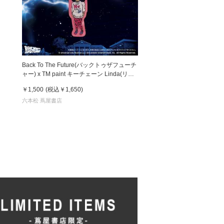
Back To The Future(バックトゥザフューチ
ャー) x TM paint キーチェーン Linda(リン
ダ)
￥1,500
(税込
￥1,650
)
六本松 蔦屋書店