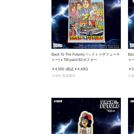
Back To The Future(バックトゥザフューチ
Ba
ャー) x TM paint B2ポスター
ャー) x TM paint Ｔシャツ 
& 
￥4,000
(税込
￥4,400
)
￥5
六本松 蔦屋書店
六本