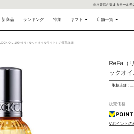
蔦屋書店が集まるモール型
新商品
ランキング
特集
ギフト
店舗一覧
二子
術品
ギフトにおすすめ
OCK OIL 100ml N（ルックオイルライト）の商品詳細
蔦屋
eギフト
ReFa（リ
代官
ックオイ
屋書
像・音
取扱店舗：二
銀座
販売価格
書店
具
六本
Vポイントの
貨
屋書