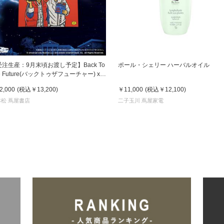
注生産：9月末頃お渡し予定】Back To
ポール・シェリー ハーバルオイル
e Future(バックトゥザフューチャー) x
 paint キャンバス Marty & Doc(マーティ
2,000
(税込
￥13,200
)
￥11,000
(税込
￥12,100
)
ク)
松 蔦屋書店
二子玉川 蔦屋家電