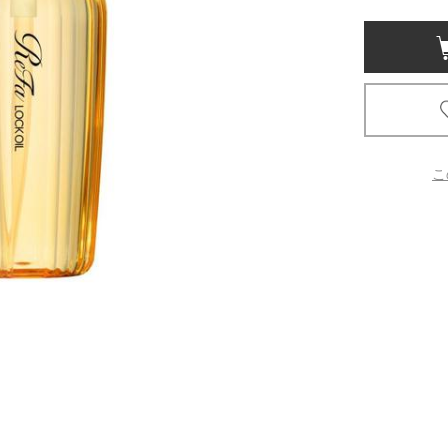
京都
電
書店
品
京都
こ
蔦屋
ギフト
梅田
書店
枚方
書店
広島