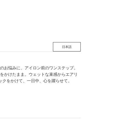
松 蔦
店
日本語
のお悩みに、アイロン前のワンステップ。
をかけたまま。ウェットな束感からエアリ
ックをかけて、一日中、心を躍らせて。