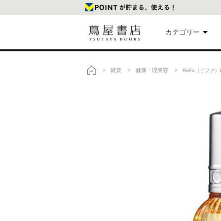
カテゴリー
美
雑貨
健康・理美容
>
>
> ReFa（リファ）L
トップ
本
映
楽
文
雑