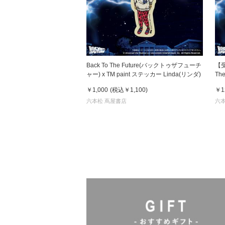
Back To The Future(バックトゥザフューチ
【受
ャー) x TM paint ステッカー Linda(リンダ)
Th
TM
￥1,000
(税込
￥1,100
)
￥1
＆ド
六本松 蔦屋書店
六本