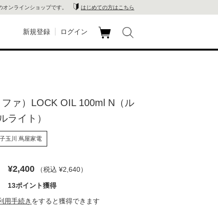
のオンラインショップです。
はじめての方はこちら
新規登録
ログイン
カ
玉川
ート
家電
ファ）LOCK OIL 100ml N（ル
山 蔦
ルライト）
店
子玉川 蔦屋家電
 蔦屋
¥2,400
（税込 ¥2,640
）
13ポイント獲得
木 蔦
利用手続き
をすると獲得できます
店