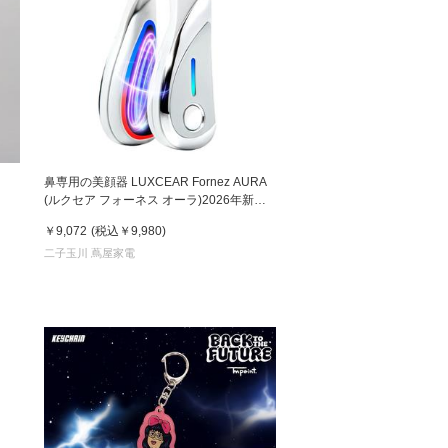
』
鼻専用の美顔器 LUXCEAR Fornez AURA
(ルクセア フォーネス オーラ)2026年新型
モデル【美顔器】
￥9,072
(税込
￥9,980
)
二子玉川 蔦屋家電