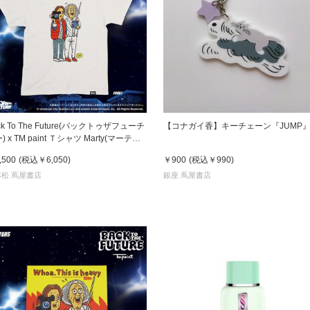
ck To The Future(バックトゥザフューチ
【コナガイ香】キーチェーン『JUMP
Marty(マーティ)
Doc(ドク)
,500
(税込
￥6,050
)
￥900
(税込
￥990
)
松 蔦屋書店
銀座 蔦屋書店