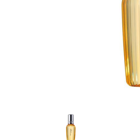
家
食
e