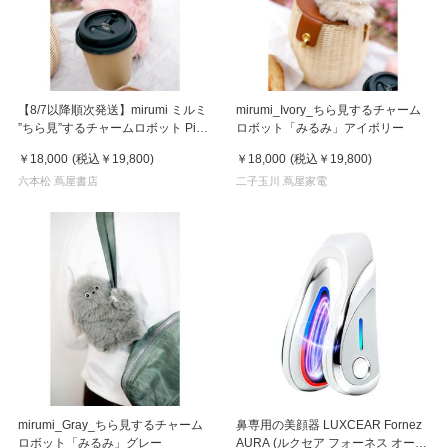
【8/7以降順次発送】mirumi ミルミ
mirumi_Ivory_ちら見するチャーム
”ちら見”するチャームロボット Pink
ロボット「みるみ」アイボリー
ピンク
￥18,000
(税込
￥19,800
)
￥18,000
(税込
￥19,800
)
六本松 蔦屋書店
二子玉川 蔦屋家電
mirumi_Gray_ちら見するチャーム
鼻専用の美顔器 LUXCEAR Fornez
ロボット「みるみ」グレー
AURA (ルクセア フォーネス オー