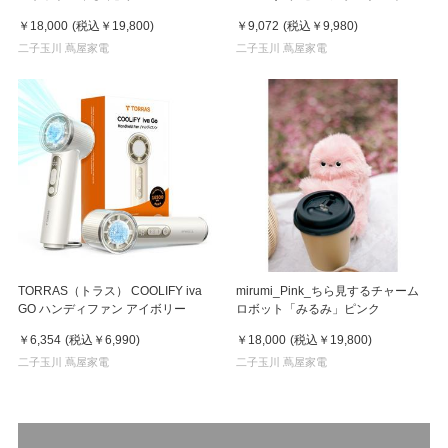
ラ)2026年新型モデル【美顔器】
￥18,000
(税込
￥19,800
)
￥9,072
(税込
￥9,980
)
二子玉川 蔦屋家電
二子玉川 蔦屋家電
TORRAS（トラス） COOLIFY iva
mirumi_Pink_ちら見するチャーム
GO ハンディファン アイボリー
ロボット「みるみ」ピンク
￥6,354
(税込
￥6,990
)
￥18,000
(税込
￥19,800
)
二子玉川 蔦屋家電
二子玉川 蔦屋家電