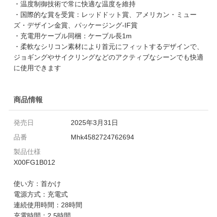
・温度制御技術で常に快適な温度を維持
・国際的な賞を受賞：レッドドット賞、アメリカン・ミュー
ズ・デザイン金賞、パッケージング-IF賞
・充電用ケーブル同梱：ケーブル長1m
・柔軟なシリコン素材により首元にフィットするデザインで、
ジョギングやサイクリングなどのアクティブなシーンでも快適
に使用できます
商品情報
発売日
2025年3月31日
品番
Mhk4582724762694
製品仕様
X00FG1B012
使い方：首かけ
電源方式：充電式
連続使用時間：28時間
充電時間：2.5時間