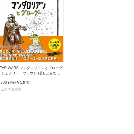
TAR WARS マンダロリアンとグローグ
』ジェフリー・ブラウン (著), とみなが
きこ (翻訳)実務教育出版
,700
(税込
￥1,870
)
子玉川 蔦屋家電