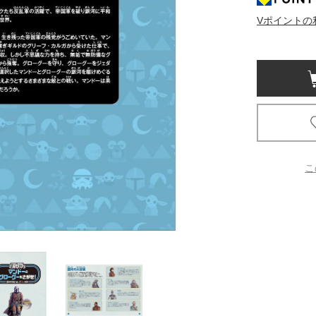
Vポイントの
京都
電
書店
品
京都
蔦屋
ギフト
梅田
こ
書店
枚方
書店
広島