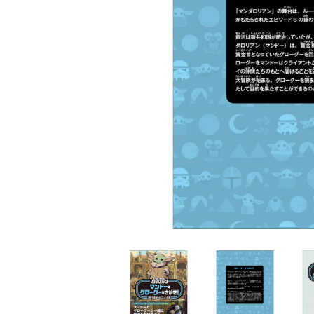
家
食
e