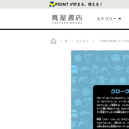
カテゴリー
美
本
エンタメ
>
>
> 『STAR WARS マン
トップ
本
映
楽
文
雑