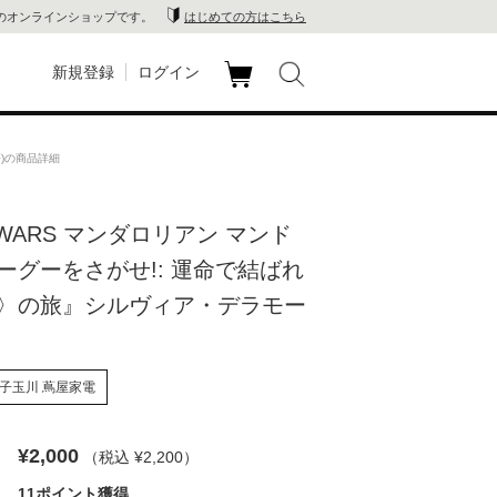
のオンラインショップです。
はじめての方はこちら
新規登録
ログイン
カ
玉川
ート
著)の商品詳細
家電
 WARS マンダロリアン マンド
山 蔦
ーグーをさがせ!: 運命で結ばれ
店
〉の旅』シルヴィア・デラモー
 蔦屋
子玉川 蔦屋家電
木 蔦
¥2,000
（税込 ¥2,200
）
店
11ポイント獲得