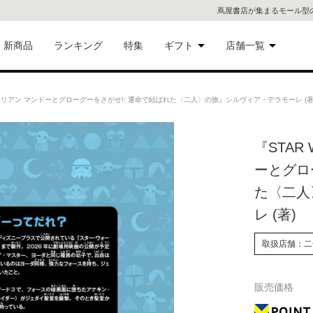
蔦屋書店が集まるモール型
新商品
ランキング
特集
ギフト
店舗一覧
二子
術品
ギフトにおすすめ
ダロリアン マンドーとグローグーをさがせ!: 運命で結ばれた〈二人〉の旅』シルヴィア・デラモーレ (
蔦屋
eギフト
『STAR
代官
ーとグロ
屋書
像・音
た〈二人
レ (著)
銀座
書店
取扱店舗：二
具
六本
販売価格
貨
屋書