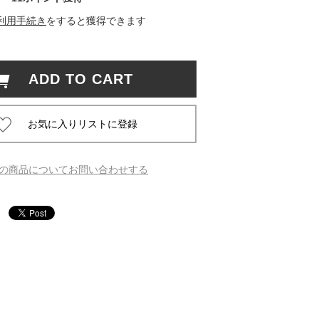
利用手続き
をすると獲得できます
 蔦屋
ADD TO CART
岡崎
書店
 蔦屋
の商品についてお問い合わせする
 蔦屋
 蔦屋