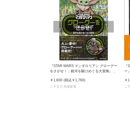
SOLD OUT
『STAR WARS マンダロリアン グローグー
『S
をさがせ！：銀河を駆けめぐる大冒険』ダ
ー
ニエル・ウォレス (著), アート・モーウィ
あ
￥1,600
(税込
￥1,760
)
￥1
ニー (イラスト)実務教育出版
二子玉川 蔦屋家電
二