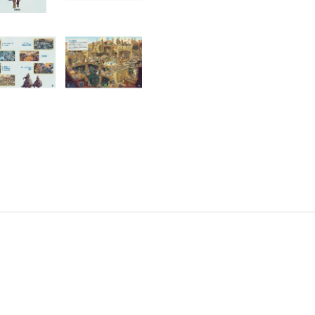
書店
六本
屋書