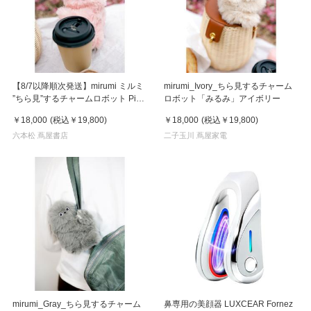
【8/7以降順次発送】mirumi ミルミ
mirumi_Ivory_ちら見するチャーム
”ちら見”するチャームロボット Pink
ロボット「みるみ」アイボリー
ピンク
￥18,000
(税込
￥19,800
)
￥18,000
(税込
￥19,800
)
六本松 蔦屋書店
二子玉川 蔦屋家電
mirumi_Gray_ちら見するチャーム
鼻専用の美顔器 LUXCEAR Fornez