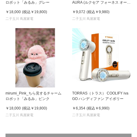
ロボット「みるみ」グレー
AURA (ルクセア フォーネス オー
ラ)2026年新型モデル【美顔器】
￥18,000
(税込
￥19,800
)
￥9,072
(税込
￥9,980
)
二子玉川 蔦屋家電
二子玉川 蔦屋家電
mirumi_Pink_ちら見するチャーム
TORRAS（トラス） COOLIFY iva
ロボット「みるみ」ピンク
GO ハンディファン アイボリー
￥18,000
(税込
￥19,800
)
￥6,354
(税込
￥6,990
)
二子玉川 蔦屋家電
二子玉川 蔦屋家電