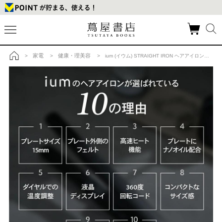
家電
健康・理美容
>
>
> ium (イウム) STRAIGHT IRON ヘアアイロンの商品詳細
トップ