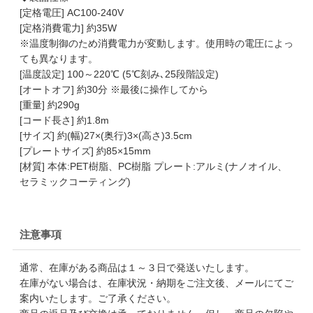
[定格電圧] AC100-240V
[定格消費電力] 約35W
※温度制御のため消費電力が変動します。使用時の電圧によっ
ても異なります。
[温度設定] 100～220℃ (5℃刻み､25段階設定)
[オートオフ] 約30分 ※最後に操作してから
[重量] 約290g
[コード長さ] 約1.8m
[サイズ] 約(幅)27×(奥行)3×(高さ)3.5cm
[プレートサイズ] 約85×15mm
[材質] 本体:PET樹脂、PC樹脂 プレート:アルミ(ナノオイル、
セラミックコーティング)
注意事項
通常、在庫がある商品は１～３日で発送いたします。
在庫がない場合は、在庫状況・納期をご注文後、メールにてご
案内いたします。ご了承ください。