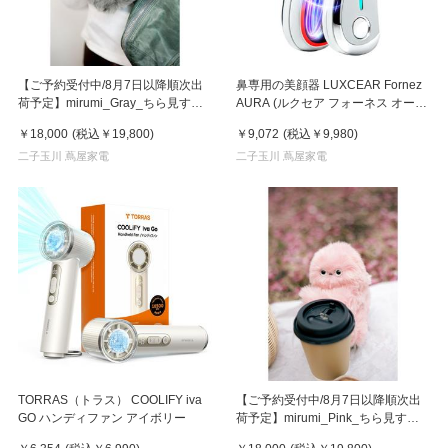
【ご予約受付中/8月7日以降順次出
鼻専用の美顔器 LUXCEAR Fornez
荷予定】mirumi_Gray_ちら見する
AURA (ルクセア フォーネス オー
チャームロボット「みるみ」グレー
ラ)2026年新型モデル【美顔器】
￥18,000
(税込
￥19,800
)
￥9,072
(税込
￥9,980
)
二子玉川 蔦屋家電
二子玉川 蔦屋家電
TORRAS（トラス） COOLIFY iva
【ご予約受付中/8月7日以降順次出
GO ハンディファン アイボリー
荷予定】mirumi_Pink_ちら見する
チャームロボット「みるみ」ピンク