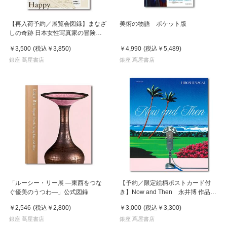
【再入荷予約／展覧会図録】まなざ
美術の物語 ポケット版
しの奇跡 日本女性写真家の冒険
※8月中旬頃入荷予定
￥3,500
(税込
￥3,850
)
￥4,990
(税込
￥5,489
)
銀座 蔦屋書店
銀座 蔦屋書店
「ルーシー・リー展 ―東西をつな
【予約／限定絵柄ポストカード付
ぐ優美のうつわ―」公式図録
き】Now and Then 永井博 作品
集 ※8月下旬頃の発送予定
￥2,546
(税込
￥2,800
)
￥3,000
(税込
￥3,300
)
銀座 蔦屋書店
銀座 蔦屋書店