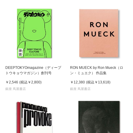
DEEPTOKYOmagazine（ディープ
RON MUECK by Ron Mueck（ロ
トウキョウマガジン）創刊号
ン・ミュエク） 作品集
￥2,546
(税込
￥2,800
)
￥12,380
(税込
￥13,618
)
銀座 蔦屋書店
銀座 蔦屋書店