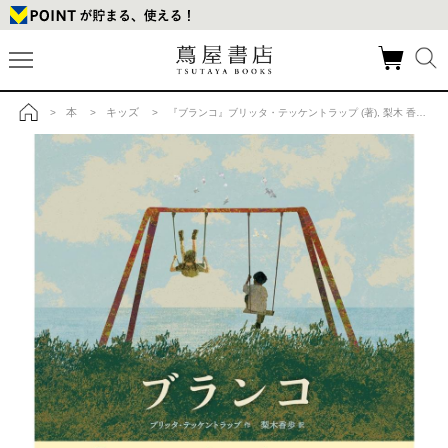
本
キッズ
>
>
> 『ブランコ』ブリッタ・テッケントラップ (著), 梨木 香歩 (翻訳)の商品詳細
トップ