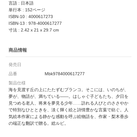
言語 : 日本語
単行本 : 152ページ
ISBN-10 : 4000617273
ISBN-13 : 978-4000617277
寸法 : 2.42 x 21 x 29.7 cm
商品情報
発売日
品番
Mbk9784000617277
製品仕様
海を見渡す丘の上にたたずむブランコ。そこには、いのちが、
夢が、物語が、満ちている――。はしゃぐ子どもたち、夕日を
見つめる老人、将来を夢見る少年……訪れる人びとのささやか
で特別なひとときを、淡く輝く絵と詩情豊かな言葉で紡ぐ。人
気絵本作家による静かな感動を呼ぶ絵物語を、作家・梨木香歩
の端正な翻訳で贈る。総ルビ。