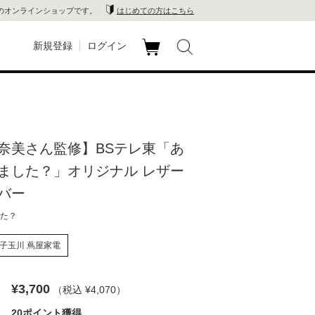
のオンラインショップです。
はじめての方はこちら
新規登録
ログイン
カ
玉川
ート
家電
奈美さん監修】BSテレ東「あ
山 蔦
ました？」オリジナル レザー
店
バー
た？
 蔦屋
子玉川 蔦屋家電
木 蔦
¥3,700
（税込 ¥4,070
）
店
20ポイント獲得