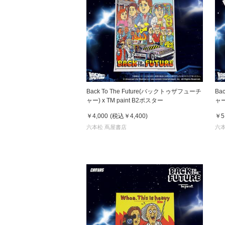
Back To The Future(バックトゥザフューチ
Ba
ャー) x TM paint B2ポスター
ャー) x TM paint Ｔシャツ 
& 
￥4,000
(税込
￥4,400
)
￥5
六本松 蔦屋書店
六本