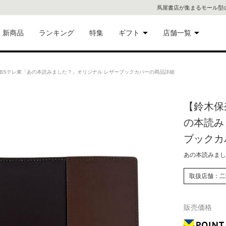
蔦屋書店が集まるモール型
新商品
ランキング
特集
ギフト
店舗一覧
二子
術品
ギフトにおすすめ
BSテレ東「あの本読みました？」オリジナル レザーブックカバーの商品詳細
蔦屋
eギフト
【鈴木保
代官
の本読み
屋書
像・音
ブックカ
あの本読みまし
銀座
書店
取扱店舗：二
具
六本
販売価格
貨
屋書