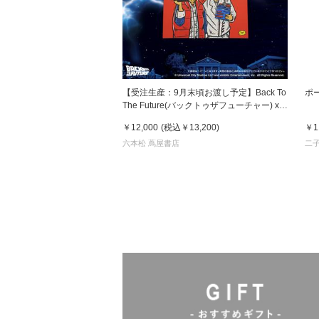
【受注生産：9月末頃お渡し予定】Back To
ポ
The Future(バックトゥザフューチャー) x
TM paint キャンバス Marty & Doc(マーティ
￥12,000
(税込
￥13,200
)
￥1
＆ドク)
六本松 蔦屋書店
二