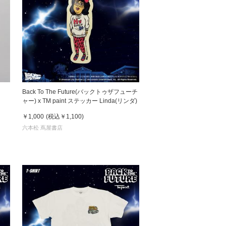
』
Back To The Future(バックトゥザフューチ
ャー) x TM paint ステッカー Linda(リンダ)
￥1,000
(税込
￥1,100
)
六本松 蔦屋書店