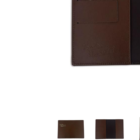
家
食
e