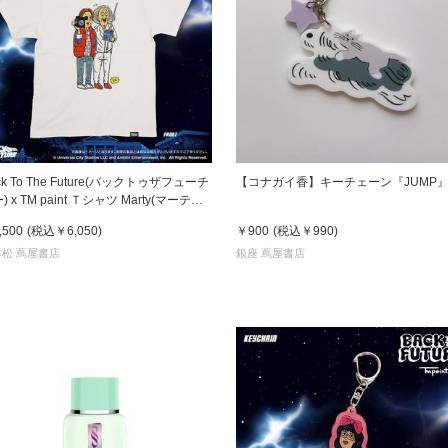
ck To The Future(バックトゥザフューチ
【コナガイ香】キーチェーン『JUMP
Marty(マーティ)
Doc(ドク)
,500
(税込
￥6,050
)
￥900
(税込
￥990
)
松 蔦屋書店
銀座 蔦屋書店