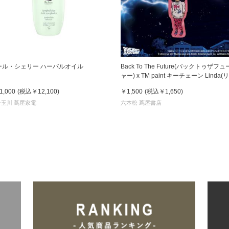
ール・シェリー ハーバルオイル
Back To The Future(バックトゥザフ
ャー) x TM paint キーチェーン Linda(
ダ)
1,000
(税込
￥12,100
)
￥1,500
(税込
￥1,650
)
子玉川 蔦屋家電
六本松 蔦屋書店