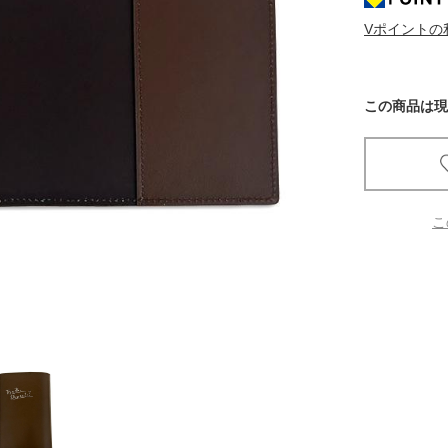
Vポイントの
京都
電
書店
この商品は現
品
京都
蔦屋
ギフト
こ
梅田
書店
枚方
書店
広島