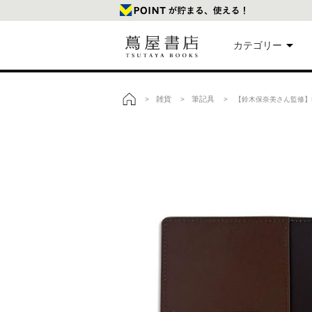
カテゴリー
美
雑貨
筆記具
>
>
> 【鈴木保奈美さん監修】
トップ
本
映
楽
文
雑