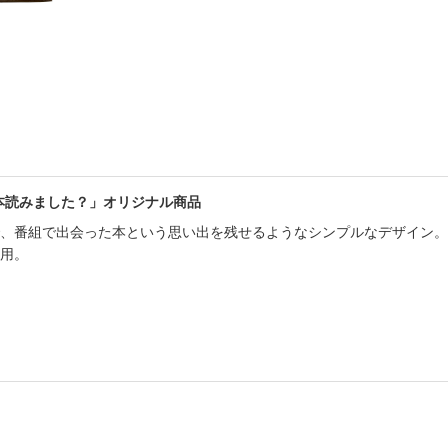
書店
六本
屋書
本読みました？」オリジナル商品
、番組で出会った本という思い出を残せるようなシンプルなデザイン。
用。