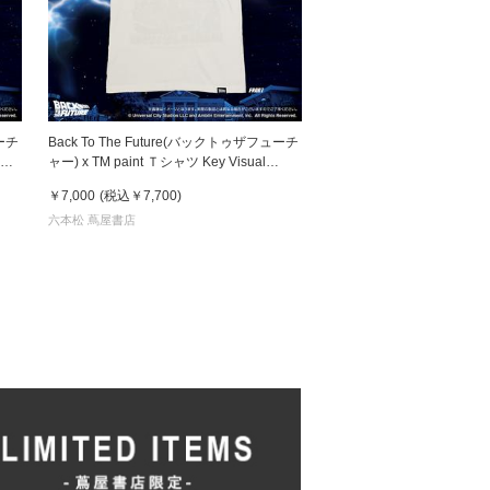
ューチ
Back To The Future(バックトゥザフューチ
リン
ャー) x TM paint Ｔシャツ Key Visual
White
￥7,000
(税込
￥7,700
)
六本松 蔦屋書店