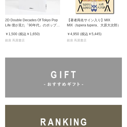
2D Double Decades Of Tokyo Pop
【著者両名サイン入り】MIX
Life 僕が見た「90年代」のポップカ
MIX（tupera tupera、大原大次郎）
ルチャー 鈴木哲也（著）
￥1,500
(税込
￥1,650
)
￥4,950
(税込
￥5,445
)
銀座 蔦屋書店
銀座 蔦屋書店