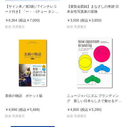
【サイン本／第3刷／7インチレコ
【展覧会図録】まなざしの奇跡 日
ード付き】「ー・・(チョー タン タ
本女性写真家の冒険
ン)」 濵本奏 写真集
￥6,364
(税込
￥7,000
)
￥3,500
(税込
￥3,850
)
銀座 蔦屋書店
銀座 蔦屋書店
美術の物語 ポケット版
ニュージャパニズム ブランディン
グ 新しい日本らしさで魅せるデザ
イン
￥4,990
(税込
￥5,489
)
￥4,800
(税込
￥5,280
)
銀座 蔦屋書店
銀座 蔦屋書店