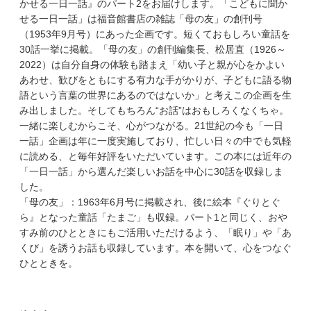
かせる一日一話』のパート2をお届けします。「こどもに聞か
せる一日一話」は福音館書店の雑誌「母の友」の創刊号
（1953年9月号）にあった企画です。短くておもしろい童話を
30話一挙に掲載。「母の友」の創刊編集長、松居直（1926～
2022）は自分自身の体験も踏まえ「幼い子と親が心をかよい
あわせ、歓びをともにする有力な手がかりが、子どもに語る物
語という言葉の世界にあるのではないか」と考えこの企画を生
み出しました。そしてもちろん“お話”はおもしろくなくちゃ。
一緒に楽しむからこそ、心がつながる。21世紀の今も「一日
一話」企画は年に一度実施しており、忙しい日々の中でも気軽
に読める、と毎年好評をいただいています。この本には近年の
「一日一話」から選んだ楽しいお話を中心に30話を収録しま
した。
「母の友」：1963年6月号に掲載され、後に絵本『ぐりとぐ
ら』となった童話「たまご」も収録。パート1と同じく、おや
すみ前のひとときにもご活用いただけるよう、「眠り」や「あ
くび」を誘うお話も収録しています。本を開いて、心をつなぐ
ひとときを。