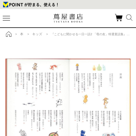
本
キッズ
>
>
> 『こどもに聞かせる一日一話2 「母の友」特選童話集』福音館書店母の友編集部 (編集)の商品詳細
トップ