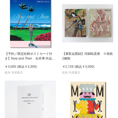
【予約／限定絵柄ポストカード付
【展覧会図録】河鍋暁斎展 ※表紙
き】Now and Then 永井博 作品
2種類
集 ※8月下旬頃の発送予定
￥3,000
(税込
￥3,300
)
￥2,728
(税込
￥3,000
)
銀座 蔦屋書店
銀座 蔦屋書店